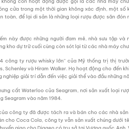
không còn hoạt động được gọi là các nhà máy chư
đóng cửa trong một thời gian không xác định, một số 
n toàn, để lại di sản là những loại rượu được săn đón 
hiếm này được những người đam mê, nhà sưu tập và n
g kho dự trữ cuối cùng còn sót lại từ các nhà máy chưng
4 công ty rượu whisky lớn” của Mỹ thống trị thị trư
lers, Schenley và Hiram Walker. Họ hoạt động cho đến k
nghiệp giải trí dẫn đến việc giải thể vào đầu những 
ưng cất Waterloo của Seagram, nơi sản xuất loại rượ
ng Seagram vào năm 1984.
ủa công ty đã được tách ra và bán cho các nhà sản 
n cho Coca Cola, công ty vẫn sản xuất chúng dưới t
huyển giao cho Diageo có trụ sở tại Vương quốc Anh.