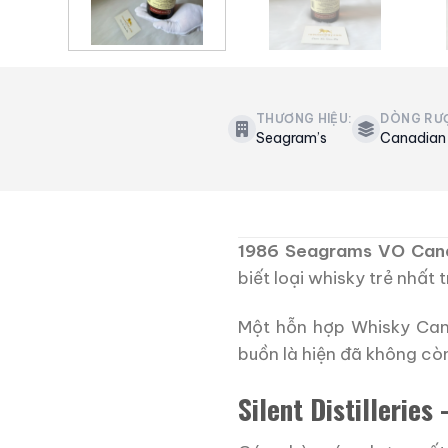
THƯƠNG HIỆU:
DÒNG RƯ
Seagram’s
Canadian
1986 Seagrams VO Can
biết loại whisky trẻ nhấ
Một hỗn hợp Whisky Can
buồn là hiện đã không còn
Silent Distillerie