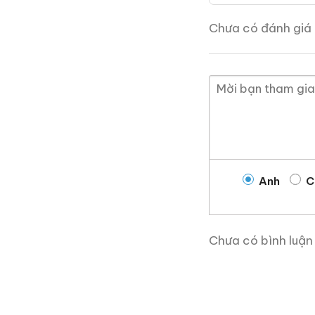
Giới Thiệu Một Số
Chưa có đánh giá 
Anh
C
Chưa có bình luận
Macallan 18 Sherry Oak
1997
700ml / 43%
0,0
(0 đánh giá)