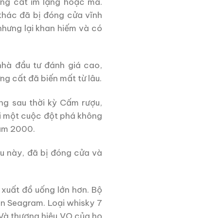
ng cất im lặng hoặc ma.
khác đã bị đóng cửa vĩnh
nhưng lại khan hiếm và có
hà đầu tư đánh giá cao,
 cất đã biến mất từ ​​lâu.
ờng sau thời kỳ Cấm rượu,
hi một cuộc đột phá không
năm 2000.
u này, đã bị đóng cửa và
xuất đồ uống lớn hơn.
Bộ
ên Seagram.
Loại whisky 7
Và thương hiệu VO của họ