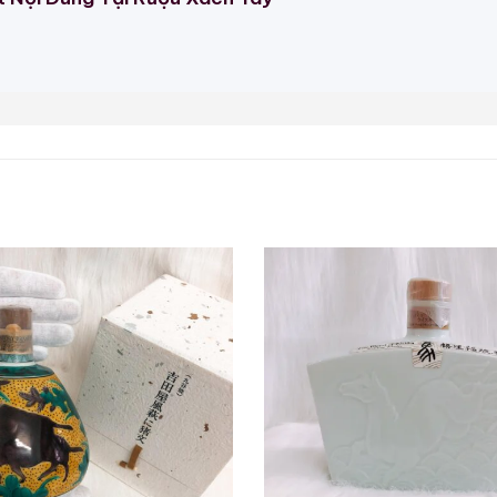
 Chaps tại Master of Malt
u đời và quý hiếm, được ủ đặc biệt trong thùng gỗ sồi.
en cay, mọng nước, mơ khô, mứt chanh, gỗ sồi và vị n
 ngậy, vừa phải với mật ong, caramel và cà ph
ừa phải, với gia vị lúa mạch đen và vị ngọt của gỗ sồi t
thời đại, và có lý do chính đáng để lưu giữ ký ức này
!
 Mẫu Rượu Trung Quốc