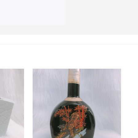
gọt thô.
ê. Một chút mứt cam và
ươi sáng.