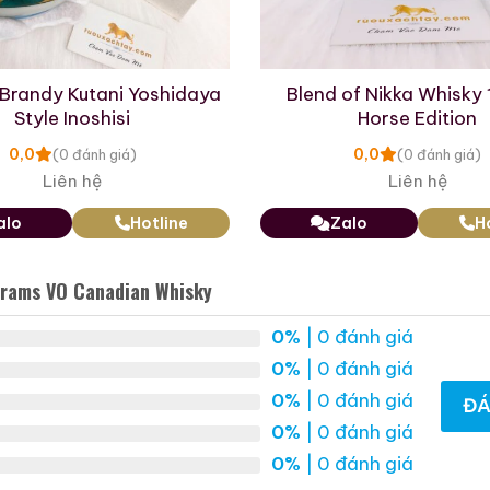
 Brandy Kutani Yoshidaya
Blend of Nikka Whisky
Style Inoshisi
Horse Edition
0,0
0,0
(0 đánh giá)
(0 đánh giá)
Liên hệ
Liên hệ
alo
Hotline
Zalo
H
Rượu Mao Đài Quý
Rượu Mao Đài Quý
grams VO Canadian Whisky
Châu Ngũ Sao – Cáp
Châu 15 Năm Tuổi
Họa Hữu Nghị 2021
(Kweichow Moutai 15
500ml / 53%
500ml / 53%
0%
| 0 đánh giá
Year Old) 2025
0%
| 0 đánh giá
0,0
0,0
(0 đánh giá)
(0 đánh giá)
19.280.000
₫
23.750.000
₫
0%
| 0 đánh giá
ĐÁ
0%
| 0 đánh giá
Zalo
Hotline
Zalo
Hotline
0%
| 0 đánh giá