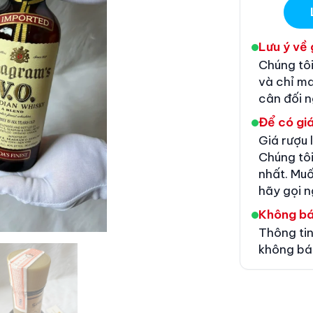
Lưu ý về 
Chúng tôi
và chỉ m
cân đối 
Để có giá
Giá rượu 
Chúng tôi
nhất. Muố
hãy gọi n
Không b
Thông tin
không bá