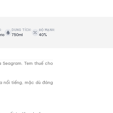
G:
DUNG TÍCH:
ĐỘ MẠNH:
rio
750ml
40%
a Seagram.
Tem thuế cho
 nổi tiếng, mặc dù đáng