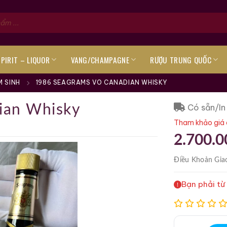
SPIRIT – LIQUOR
VANG/CHAMPAGNE
RƯỢU TRUNG QUỐC
 SINH
1986 SEAGRAMS VO CANADIAN WHISKY
Có sẵn/In
ian Whisky
Tham khảo giá 
2.700.0
Điều Khoản
Gia
Bạn phải từ