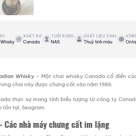
ỢU:
XUẤT XỨ:
TUỔI RƯỢU:
CHẤT LIỆU CHAI:
VÙN
 Whisky
Canada
NAS
Thuỷ tinh màu
Onta
adian Whisky
–
Một chai whisky Canada cổ điển củ
t trong chai này được chưng cất vào năm 1986.
ada thực sự mang tính biểu tượng từ công ty Canada
 tồn tại, Seagram.
s – Các nhà máy chưng cất im lặng