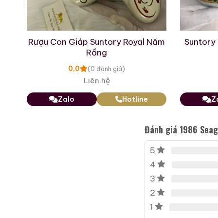
The
Rượu Con Giáp Suntory Royal Năm
Suntory
Rồng
0,0
(0 đánh giá)
Liên hệ
Zalo
Hotline
Z
Rượu Thuốc Chí Bảo
Đánh giá 1986 Sea
Tam Dương
500ml / 40%
5
0,0
4
(0 đánh giá)
3.450.000
₫
3
2
Zalo
Hotline
1