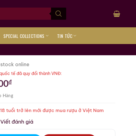
SPECIAL COLLECTIONS
TIN TỨC
 stock online
quốc tế đã quy đổi thành VNĐ:
₫
00
o Hàng
 18 tuổi trở lên mới được mua rượu ở Việt Nam
Viết đánh giá