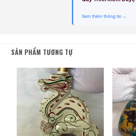
Ghi chú nếm thử của The
Xem thêm thông tin →
Một loại whisky Canada lâ
Mùi hương:
Hạt lúa mạch đ
SẢN PHẨM TƯƠNG TỰ
Vòm miệng:
Cay và béo
pannacotta.
Hậu vị:
Hậu vị có độ dài v
Một loại rượu cổ điển mọi 
Giới Thiệu Một Số