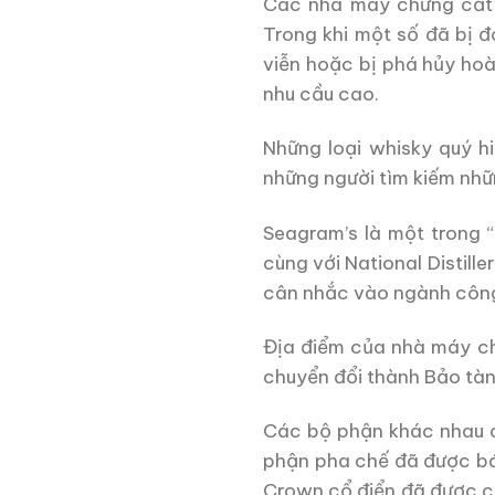
Các nhà máy chưng cất 
Trong khi một số đã bị 
viễn hoặc bị phá hủy hoà
nhu cầu cao.
Những loại whisky quý 
những người tìm kiếm nhữn
Seagram’s là một trong “
cùng với National Distil
cân nhắc vào ngành công 
Địa điểm của nhà máy ch
chuyển đổi thành Bảo tà
Các bộ phận khác nhau c
phận pha chế đã được bá
Crown cổ điển đã được c