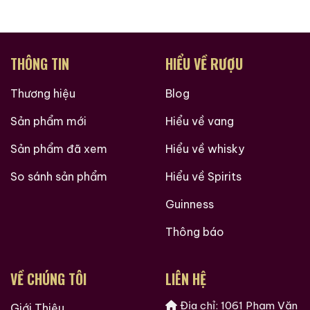
Très Grande Fine
Roi Des Rois Cognac
Champagne
700ml / 40%
Monalisa
0,0
(0 đánh giá)
700ml / 40%
THÔNG TIN
HIỂU VỀ RƯỢU
18.860.000
₫
0,0
(0 đánh giá)
4.250.000
₫
Zalo
Hotline
Thương hiệu
Blog
Zalo
Hotline
Sản phẩm mới
Hiểu về vang
Giới Thiệu Một Số Mẫu Rượu Brandy
Sản phẩm đã xem
Hiểu về whisky
So sánh sản phẩm
Hiểu về Spirits
Guinness
Thông báo
VỀ CHÚNG TÔI
LIÊN HỆ
Địa chỉ: 1061 Phạm Văn
Giới Thiệu