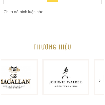
0,0
0,0
(0 đánh giá)
(0 đánh giá)
28.680.000
₫
28.880.000
₫
Chưa có bình luận nào
Zalo
Hotline
Zalo
Hotline
Giới Thiệu Một Số Mẫu Rượu Cognac
THƯƠNG HIỆU
Cognac Roi des Rois