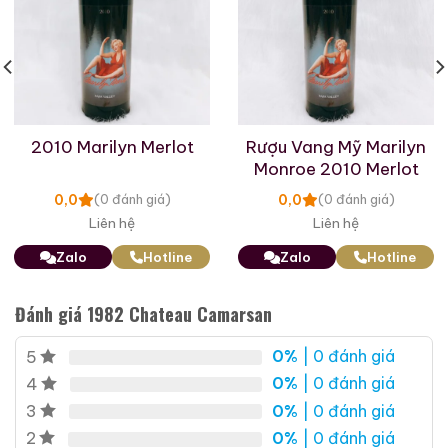
2010 Marilyn Merlot
Rượu Vang Mỹ Marilyn
Monroe 2010 Merlot
0,0
0,0
(0 đánh giá)
(0 đánh giá)
Liên hệ
Liên hệ
Zalo
Hotline
Zalo
Hotline
Rượu Thuốc Chí Bảo
Rượu Mao Đài Quý
Đánh giá 1982 Chateau Camarsan
Tam Dương
Châu Ngũ Sao – Cáp
Họa Hữu Nghị 2021
500ml / 40%
500ml / 53%
0%
| 0 đánh giá
5
0,0
0,0
(0 đánh giá)
(0 đánh giá)
0%
| 0 đánh giá
4
3.450.000
₫
19.280.000
₫
0%
| 0 đánh giá
3
0%
| 0 đánh giá
2
Zalo
Hotline
Zalo
Hotline