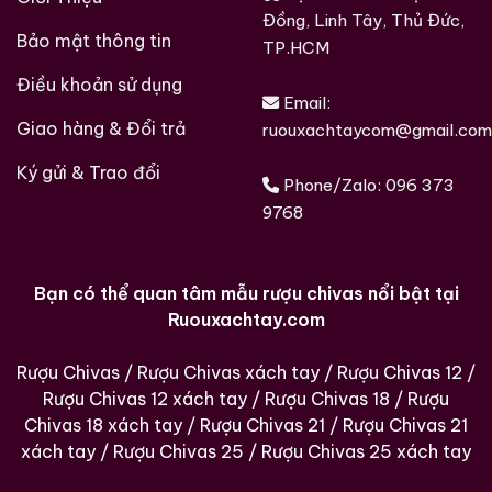
Đồng, Linh Tây, Thủ Đức,
Bảo mật thông tin
TP.HCM
Điều khoản sử dụng
Brandy Changyu Gold
Roi Des Rois Cognac
Email:
Medal
Monalisa
Giao hàng & Đổi trả
ruouxachtaycom@gmail.com
700ml / 40%
700ml / 40%
Ký gửi & Trao đổi
Phone/Zalo:
096 373
0,0
(0 đánh giá)
0,0
(0 đánh giá)
3.660.000
₫
9768
4.250.000
₫
Zalo
Hotline
Zalo
Hotline
Bạn có thể quan tâm mẫu rượu chivas nổi bật tại
Tại sao tin tưởng
ruouxachtay.com
?
Ruouxachtay.com
Ruouxachtay.com
là trang web nói về rượu ngoại:
Rượu Chivas
/
Rượu Chivas xách tay
/
Rượu Chivas 12
/
rượu whisky, rượu brandy, rượu rum,… Cho dù bạn
Rượu Chivas 12 xách tay
/
Rượu Chivas 18
/
Rượu
muốn biết về nguồn gốc của một loại rượu whisky cụ
Chivas 18 xách tay
/
Rượu Chivas 21
/
Rượu Chivas 21
thể, hoặc hương vị và lịch sử đi kèm với nó, trang web
xách tay
/
Rượu Chivas 25
/
Rượu Chivas 25 xách tay
này có thể giúp bạn biết từng chi tiết nhỏ.