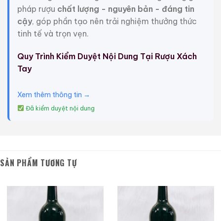
pháp rượu
chất lượng - nguyên bản - đáng tin
Thông tin thêm:
cậy
, góp phần tạo nên trải nghiệm thưởng thức
Đóng gói: Chai (75cl)
tinh tế và trọn vẹn.
Loại: Rượu vang
Quy Trình Kiểm Duyệt Nội Dung Tại Rượu Xách
Màu sắc: Đỏ
Tay
Năm sản xuất: 1980
Xem thêm thông tin →
Quốc gia: Pháp
Đã kiểm duyệt nội dung
Loại rượu vang: AOC
Vùng sản xuất: Bordeaux
Tên gọi: Bordeaux
SẢN PHẨM TƯƠNG TỰ
Château / Domaine: Camarsan
Nồng độ cồn: 13,5%
Giới Thiệu Một Số Mẫu Rượu Trung Quốc