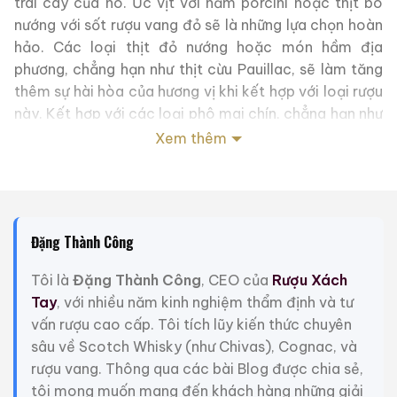
trái cây của nó. Ức vịt với nấm porcini hoặc thịt bò
nướng với sốt rượu vang đỏ sẽ là những lựa chọn hoàn
hảo. Các loại thịt đỏ nướng hoặc món hầm địa
phương, chẳng hạn như thịt cừu Pauillac, sẽ làm tăng
thêm sự hài hòa của hương vị khi kết hợp với loại rượu
này. Kết hợp với các loại phô mai chín, chẳng hạn như
Comté hoặc Cantal, cũng sẽ làm nổi bật sự phức tạp
Xem thêm
trọn vẹn của 1980 Chateau Camarsan.
Để thưởng thức trọn vẹn loại rượu này, lý tưởng nhất
là thưởng thức ở nhiệt độ từ 16 đến 18°C. Rót rượu ra
Đặng Thành Công
bình khoảng một giờ sẽ giúp giải phóng hương thơm
và làm dịu cấu trúc tanin. Khi nếm thử, hãy quan sát
Tôi là
Đặng Thành Công
, CEO của
Rượu Xách
màu đỏ ruby ​​đậm đà của rượu, trước khi đắm mình
Tay
, với nhiều năm kinh nghiệm thẩm định và tư
vào hương thơm của trái cây đỏ và gia vị nhẹ nhàng.
vấn rượu cao cấp. Tôi tích lũy kiến thức chuyên
Trên vòm miệng, hãy cảm nhận sự cân bằng giữa
sâu về Scotch Whisky (như Chivas), Cognac, và
hương vị trái cây và tannin hài hòa, hứa hẹn một sự
rượu vang. Thông qua các bài Blog được chia sẻ,
phát triển tuyệt vời sau vài năm ủ.
tôi mong muốn mang đến khách hàng những giải