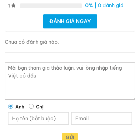
0%
| 0 đánh giá
1
Giới Thiệu Một Số Mẫu Rượu Whisky
ĐÁNH GIÁ NGAY
Chưa có đánh giá nào.
Anh
Chị
Macallan 18 Sherry
Macallan 18 Sherry
Oak 1997
Oak 1996
700ml / 43%
700ml / 43%
GỬI