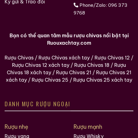
Ký gửi & Trao đổi
Ruouxachtay.com không chịu trách nhiệm về chất
Phone/Zalo:
096 373
lượng của sản phẩm vì đây là rượu vang cũ. Chúng tôi
9768
khuyên bạn nên mở chai và để rượu tiếp xúc với
không khí trước, vì điều này sẽ giúp giải phóng hương
thơm tự nhiên của rượu sau nhiều năm đóng kín. Nếu
Bạn có thể quan tâm mẫu rượu chivas nổi bật tại
bạn chọn rót rượu trước khi phục vụ, hãy đảm bảo bạn
Ruouxachtay.com
thực hiện một cách kiên nhẫn để phát hiện ra các cặn
mà rượu vang cũ có xu hướng tạo ra.
Rượu Chivas
/
Rượu Chivas xách tay
/
Rượu Chivas 12
/
Rượu Chivas 12 xách tay
/
Rượu Chivas 18
/
Rượu
Giới Thiệu Một Số Mẫu Rượu Trung Quốc
Chivas 18 xách tay
/
Rượu Chivas 21
/
Rượu Chivas 21
xách tay
/
Rượu Chivas 25
/
Rượu Chivas 25 xách tay
DANH MỤC RƯỢU NGOẠI
Rượu nhẹ
Rượu mạnh
Rượu vang
Rượu Whisky