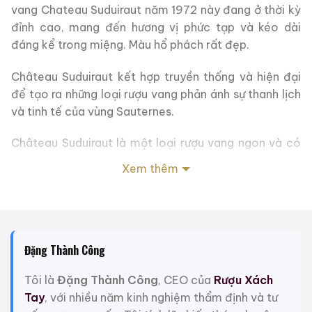
vang Chateau Suduiraut năm 1972 này đang ở thời kỳ
đỉnh cao, mang đến hương vị phức tạp và kéo dài
đáng kể trong miệng. Màu hổ phách rất đẹp.
Château Suduiraut kết hợp truyền thống và hiện đại
để tạo ra những loại rượu vang phản ánh sự thanh lịch
và tinh tế của vùng Sauternes.
Château Suduiraut là một loại rượu vang ngon và có
độ siro mạnh mẽ, phát triển hương thơm tuyệt vời sau
Xem thêm
khi để lâu trong chai.
Lời khuyên khi nếm thử:
Để thưởng thức trọn vẹn
Château Suduiraut 1970, chúng tôi khuyên bạn nên
nếm thử khi ướp lạnh một chút, ở nhiệt độ từ 10 đến
Đặng Thành Công
12°C. Để thoáng khí trong vài phút trước khi nếm thử
để tỏa ra toàn bộ hương thơm. Loại rượu này kết hợp
Tôi là
Đặng Thành Công
, CEO của
Rượu Xách
tuyệt vời với gan ngỗng, pho mát xanh và các món
Tay
, với nhiều năm kinh nghiệm thẩm định và tư