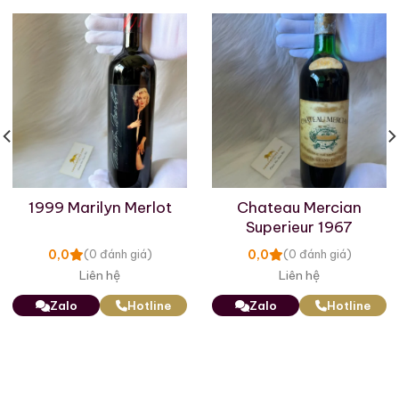
Chateau Suduiraut là một khu vực rộng 200 ha bao
gồm 92 ha vườn nho từ Bordeaux ở vùng Sauternes,
tại thị trấn Preignac trên đất chủ yếu là đất sét pha
cát, tạo ra một loại rượu vang trắng ngọt cổ điển
Start.
First cru classé của Sauternes, được nhiều người coi
là một trong những loại Sauternes ngon nhất. Rượu
vang của Château de Suduiraut nằm trong số những
1999 Marilyn Merlot
Chateau Mercian
loại Sauternes tuyệt vời nhất. Độ bền của nó là đặc
Superieur 1967
biệt. Khi chúng già đi, hương thơm của trái cây kẹo sẽ
0,0
0,0
(0 đánh giá)
(0 đánh giá)
từ từ vượt lên trên hương thơm mà Agum tìm thấy
Liên hệ
Liên hệ
trong những năm đầu.
Zalo
Hotline
Zalo
Hotline
Vườn nho Château Suduiraut có đất không đồng nhất,
bao gồm sỏi cát và sỏi silic liên quan đến đất sét-đá
vôi. Vị trí của nó, gần Ciron và Garonne, đặc biệt
thuận lợi cho sự xuất hiện, vào mùa thu, của loại nấm