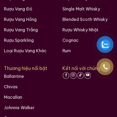
Rượu Vang Đỏ
Single Malt Whisky
Rượu Vang Hồng
Blended Scoth Whisky
Rượu Thuốc Chí Bảo
Rượu Mao Đài Quý
Rượu Vang Trắng
Rượu Whisky Nhật
Tam Dương
Châu Ngũ Sao – Cáp
Họa Hữu Nghị 2021
Rượu Sparkling
Cognac
500ml / 40%
500ml / 53%
0,0
0,0
(0 đánh giá)
(0 đánh giá)
Loại Rượu Vang Khác
Rum
3.450.000
₫
19.280.000
₫
Zalo
Hotline
Zalo
Hotline
Thương hiệu nổi bật
Kết nối với chúng tôi
Ballantine
Giới Thiệu Một Số Mẫu Rượu Whisky
Chivas
Macallan
Johnnie Walker