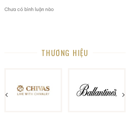
rượu whisky, rượu brandy, rượu rum,… Cho dù bạn
Chưa có bình luận nào
muốn biết về nguồn gốc của một loại rượu whisky cụ
thể, hoặc hương vị và lịch sử đi kèm với nó, trang web
này có thể giúp bạn biết từng chi tiết nhỏ.
Trang web này rất hữu ích khi bạn không biết nhiều về
rượu ngoại, tại đây chúng tôi chia sẽ kinh nghiệm và
THƯƠNG HIỆU
những gì học hỏi được trong hơn 10 năm trong lĩnh vực
này. Bạn sẽ tìm thấy lịch sử nguồn gốc các loại rượu
ngoại, những mẫu rượu quý hiếm, cách thưởng thức
rượu, kinh nghiệm phân biệt rượu, cách chọn lưa được
cửa hàng rượu ngoại uy tín và còn nhiều điều thú vị
hơn nữa đang chờ bạn khám phá.
Ruouxachtay.com rất vinh dự được đồng hành cùng
các bạn trên hành trình khám phá thế giới hương vị
này!