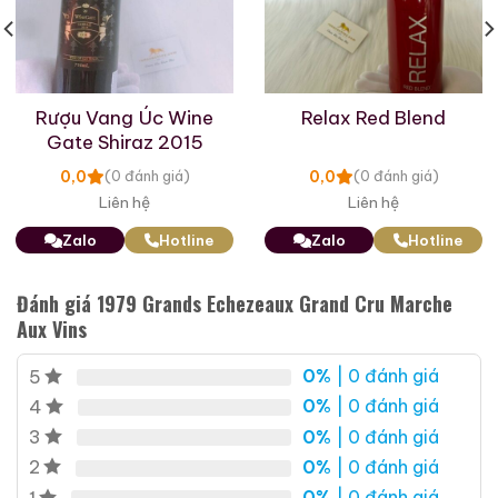
Cognac Roi des Rois
Rượu Vang Úc Wine
Relax Red Blend
Très Grande Fine
Gate Shiraz 2015
Roi Des Rois Cognac
Champagne
700ml / 40%
Monalisa
0,0
0,0
(0 đánh giá)
(0 đánh giá)
0,0
(0 đánh giá)
Liên hệ
Liên hệ
700ml / 40%
18.860.000
₫
0,0
(0 đánh giá)
Zalo
Hotline
Zalo
Hotline
4.250.000
₫
Zalo
Hotline
Đánh giá 1979 Grands Echezeaux Grand Cru Marche
Zalo
Hotline
Aux Vins
Giới Thiệu Một Số Mẫu Rượu Brandy
0%
| 0 đánh giá
5
0%
| 0 đánh giá
4
0%
| 0 đánh giá
3
0%
| 0 đánh giá
2
0%
| 0 đánh giá
1