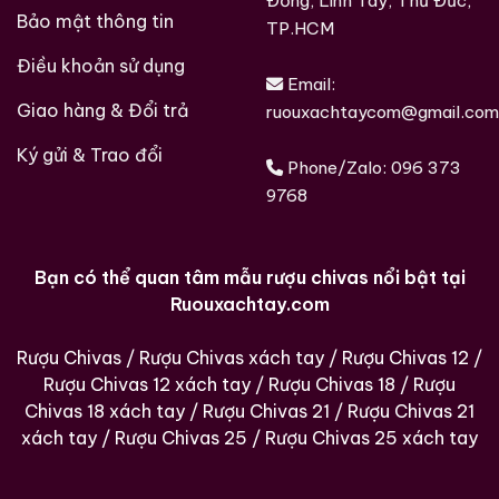
Đồng, Linh Tây, Thủ Đức,
Bảo mật thông tin
TP.HCM
Điều khoản sử dụng
Email:
Giao hàng & Đổi trả
ruouxachtaycom@gmail.com
Ký gửi & Trao đổi
Phone/Zalo:
096 373
9768
Hàng Ngàn Khách Hàng Của ruouxachtay.com
Bạn có thể quan tâm mẫu rượu chivas nổi bật tại
Ruouxachtay.com
Rượu Chivas
/
Rượu Chivas xách tay
/
Rượu Chivas 12
/
Rượu Chivas 12 xách tay
/
Rượu Chivas 18
/
Rượu
Chivas 18 xách tay
/
Rượu Chivas 21
/
Rượu Chivas 21
xách tay
/
Rượu Chivas 25
/
Rượu Chivas 25 xách tay