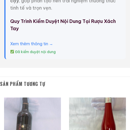
cậy
, góp phần tạo nên trải nghiệm thưởng thức
tinh tế và trọn vẹn.
Macallan 18 Sherry
Macallan 18 Sherry
Oak 1997
Oak 1996
Quy Trình Kiểm Duyệt Nội Dung Tại Rượu Xách
Tay
700ml / 43%
700ml / 43%
0,0
0,0
(0 đánh giá)
(0 đánh giá)
28.680.000
₫
28.880.000
₫
Xem thêm thông tin →
Đã kiểm duyệt nội dung
Zalo
Hotline
Zalo
Hotline
Giới Thiệu Một Số Mẫu Rượu Cognac
SẢN PHẨM TƯƠNG TỰ