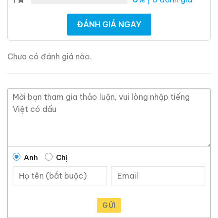
ĐÁNH GIÁ NGAY
Chưa có đánh giá nào.
Brandy Changyu Gold
Roi Des Rois Cognac
Medal
Monalisa
700ml / 40%
700ml / 40%
0,0
(0 đánh giá)
0,0
(0 đánh giá)
3.660.000
₫
4.250.000
₫
Anh
Chị
Zalo
Hotline
Zalo
Hotline
Tại sao tin tưởng
ruouxachtay.com
?
GỬI
Ruouxachtay.com
là trang web nói về rượu ngoại: