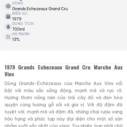
VÙNG:
Grands Echezeaux Grand Cru
NIÊN VỤ:
1979
DUNG TÍCH:
700ml
ĐỘ MẠNH:
13%
1979 Grands Echezeaux Grand Cru Marche Aux
Vins
Dòng Grands-Échézeaux của Marche Aux Vins nổi
bật với màu sắc sống động, mạnh mẽ và rực rỡ.
Hương thơm nồng nàn của trái cây đỏ và đen hòa
quyện cùng hương gỗ sồi và gia vị. Với độ đậm đà
tuyệt vời, mạnh mẽ và đậm đà, những chai rượu vang
hảo hạng và phức tạp này đại diện cho một số sản
phẩm xuất sắc nhất của vùng. Tuy nhiên, bạn phải chờ