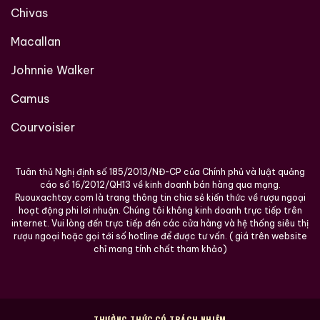
Chivas
Macallan
Johnnie Walker
Camus
Courvoisier
Tuân thủ Nghị định số 185/2013/NĐ-CP của Chính phủ và luật quảng
cáo số 16/2012/QH13 về kinh doanh bán hàng qua mạng.
Ruouxachtay.com là trang thông tin chia sẻ kiến thức về rượu ngoại
hoạt động phi lơi nhuận. Chúng tôi không kinh doanh trực tiếp trên
internet. Vui lòng đến trực tiếp đến các cửa hàng và hệ thống siêu thị
rượu ngoại hoặc gọi tới số hotline để được tư vấn. ( giá trên website
chỉ mang tính chất tham khảo)
THƯỞNG THỨC CÓ TRÁCH NHIỆM