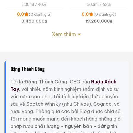
Họa Hữu Nghị 2021
500ml / 40%
500ml / 53%
0,0
0,0
(0 đánh giá)
(0 đánh giá)
3.450.000
₫
19.280.000
₫
Zalo
Hotline
Zalo
Hotline
Xem thêm
Giới Thiệu Một Số Mẫu Rượu Whisky
Đặng Thành Công
Tôi là
Đặng Thành Công
, CEO của
Rượu Xách
Tay
, với nhiều năm kinh nghiệm thẩm định và tư
vấn rượu cao cấp. Tôi tích lũy kiến thức chuyên
sâu về Scotch Whisky (như Chivas), Cognac, và
rượu vang. Thông qua các bài Blog được chia sẻ,
tôi mong muốn mang đến khách hàng những giải
pháp rượu
chất lượng - nguyên bản - đáng tin