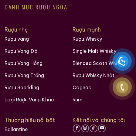
DANH MỤC RƯỢU NGOẠI
Các loại rượu sưu tầm quý hiềm trên thế giới tại
Ruouxachtay.com
Rượu nhẹ
Rượu mạnh
Rượu vang
Rượu Whisky
Rượu Vang Đỏ
Single Malt Whisky
Rượu Vang Hồng
Blended Scoth Whisky
Rượu Vang Trắng
Rượu Whisky Nhật
Rượu Sparkling
Cognac
Loại Rượu Vang Khác
Rum
Thương hiệu nổi bật
Kết nối với chúng tôi
Ballantine