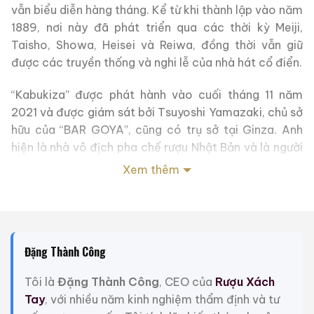
vẫn biểu diễn hàng tháng. Kể từ khi thành lập vào năm
1889, nơi này đã phát triển qua các thời kỳ Meiji,
Taisho, Showa, Heisei và Reiwa, đồng thời vẫn giữ
được các truyền thống và nghi lễ của nhà hát cổ điển.
“Kabukiza” được phát hành vào cuối tháng 11 năm
2021 và được giám sát bởi Tsuyoshi Yamazaki, chủ sở
hữu của “BAR GOYA”, cũng có trụ sở tại Ginza. Anh
hiện là nhà vô địch pha chế rượu Nhật Bản và là người
Nhật Bản duy nhất giành được hai giải vô địch rượu
Xem thêm
sherry, trước tiên là giải Grand Prix tại Cuộc thi pha
chế rượu Sherry năm 2007 và sau đó là giải thưởng
cao nhất tại Kỳ thi tuyển chọn danh hiệu chính thức
Venenciador năm 2008.
Đặng Thành Công
Ông hy vọng rằng loại whisky này sẽ được không chỉ
Tôi là
Đặng Thành Công
, CEO của
Rượu Xách
những người hâm mộ whisky Nagahama mà cả những
Tay
, với nhiều năm kinh nghiệm thẩm định và tư
người hâm mộ Kabuki, nghệ thuật biểu diễn truyền