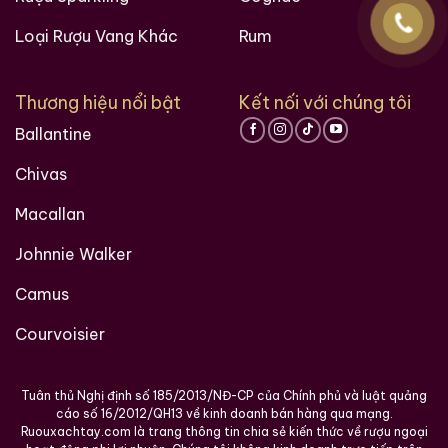
Loại Rượu Vang Khác
Rum
Thương hiệu nổi bật
Kết nối với chúng tôi
Ballantine
Macallan 18 Sherry
Macallan 18 Sherry
Oak 1997
Oak 1996
Chivas
700ml / 43%
700ml / 43%
Macallan
0,0
0,0
(0 đánh giá)
(0 đánh giá)
28.680.000
₫
28.880.000
₫
Johnnie Walker
Zalo
Hotline
Zalo
Hotline
Camus
Courvoisier
Giới Thiệu Một Số Mẫu Rượu Brandy
Tuân thủ Nghị định số 185/2013/NĐ-CP của Chính phủ và luật quảng
cáo số 16/2012/QH13 về kinh doanh bán hàng qua mạng.
Ruouxachtay.com là trang thông tin chia sẻ kiến thức về rượu ngoại