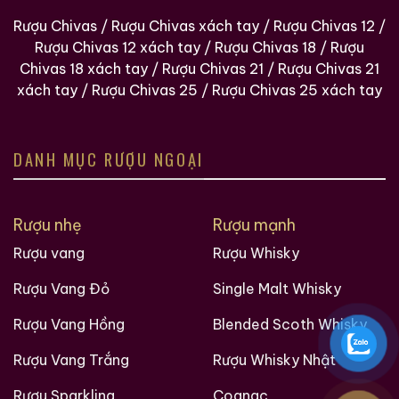
Rượu Chivas
/
Rượu Chivas xách tay
/
Rượu Chivas 12
/
Rượu Chivas 12 xách tay
/
Rượu Chivas 18
/
Rượu
Rượu Thuốc Chí Bảo
Rượu Mao Đài Quý
Chivas 18 xách tay
/
Rượu Chivas 21
/
Rượu Chivas 21
Tam Dương
Châu Ngũ Sao – Cáp
xách tay
/
Rượu Chivas 25
/
Rượu Chivas 25 xách tay
Họa Hữu Nghị 2021
500ml / 40%
500ml / 53%
0,0
0,0
(0 đánh giá)
(0 đánh giá)
3.450.000
₫
19.280.000
₫
DANH MỤC RƯỢU NGOẠI
Zalo
Hotline
Zalo
Hotline
Rượu nhẹ
Rượu mạnh
Giới Thiệu Một Số Mẫu Rượu Whisky
Rượu vang
Rượu Whisky
Rượu Vang Đỏ
Single Malt Whisky
Rượu Vang Hồng
Blended Scoth Whisky
Rượu Vang Trắng
Rượu Whisky Nhật
Rượu Sparkling
Cognac