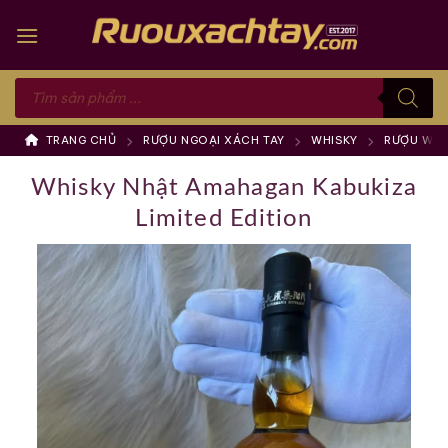
Skip
to
content
Tìm
kiếm
sản
phẩm
TRANG CHỦ
RƯỢU NGOẠI XÁCH TAY
WHISKY
RƯỢU WHI
Whisky Nhật Amahagan Kabukiza
Limited Edition