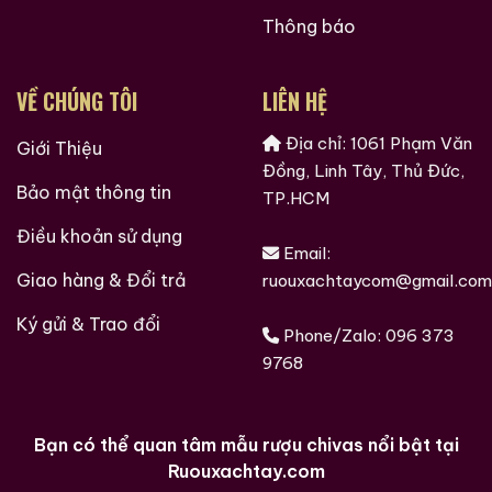
sau 100 năm. Đây cũng là nhà máy chưng cất rượu
Thông báo
whisky nhỏ nhất Nhật Bản. Được bao quanh bởi cảnh
quan tuyệt đẹp như Núi Ibuki và Hồ Biwa, nhà máy chỉ
VỀ CHÚNG TÔI
LIÊN HỆ
chiếm 8 mét vuông. Nhà máy sử dụng máy chưng cất
Alembic truyền thống với cổ ngỗng cực mỏng để
Địa chỉ: 1061 Phạm Văn
Giới Thiệu
chưng cất rượu whisky có hương vị mạch nha đậm đà.
Đồng, Linh Tây, Thủ Đức,
Bảo mật thông tin
Giới Thiệu Một Số Mẫu Rượu Trung Quốc
TP.HCM
Điều khoản sử dụng
Email:
Giao hàng & Đổi trả
ruouxachtaycom@gmail.com
Ký gửi & Trao đổi
Phone/Zalo:
096 373
9768
Bạn có thể quan tâm mẫu rượu chivas nổi bật tại
Ruouxachtay.com