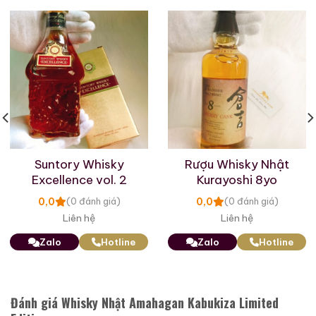
Palo Cortado. Sự kết hợp giữa hương cam quýt tươi
mát và hương trái cây chín nồng nàn theo thời gian.
Ngoài ra còn có một chút cay.
Hương vị còn đọng lại trên lưỡi với dư vị êm dịu, kéo
dài. Hương gỗ tươi mát, và cuối cùng là vị ngọt nhẹ
nhàng của sô cô la sữa bao trùm lấy bạn.
Tìm hiểu nhà làm rượu Whisky Nhật Amahagan
Suntory Whisky
Rượu Whisky Nhật
Distillery
Excellence vol. 2
Kurayoshi 8yo
0,0
0,0
(0 đánh giá)
(0 đánh giá)
Liên hệ
Liên hệ
Zalo
Hotline
Zalo
Hotline
Đánh giá Whisky Nhật Amahagan Kabukiza Limited