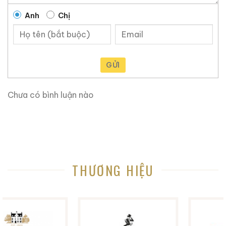
bởi núi. Đặc biệt, khu vực ven hồ có sự chênh lệch
nhiệt độ hàng ngày rất ít do tác động điều hòa khí
Anh
Chị
hậu của hồ Biwa và được biết đến là một trong những
khu vực có nhiều tuyết nhất ở Nhật Bản vào mùa
đông. Mùa hè ôn hòa và mùa đông khắc nghiệt giúp
GỬI
rượu whisky trưởng thành dần dần.
Nước dùng để pha trà là nước tự nhiên từ núi Ibuki. Núi
Chưa có bình luận nào
Ibuki là một ngọn núi linh thiêng đã trở thành đối
tượng thờ cúng từ thời xa xưa và được biết đến là một
ngọn núi giàu đá vôi chất lượng cao. Đây cũng là nơi
sinh sống của các loài thực vật đặc hữu, khiến đây trở
thành ngọn núi đa dạng thứ hai ở Nhật Bản sau núi
Takao.
THƯƠNG HIỆU
Được ủ trong các loại thùng khác nhau, rượu whisky
sẽ từ từ trưởng thành trong hầm rượu của nhà máy
chưng cất tại Nagahama, nơi có khí hậu rõ rệt giữa
mùa đông và mùa hè tạo điều kiện thuận lợi cho quá