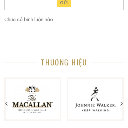
mang hơi hướng Art Nouveau
GỬI
Hình ảnh poster được in như một trang minh họa
Chưa có bình luận nào
trung tâm
Dưới góc nhìn sưu tầm, đây là kiểu thiết kế:
Không chạy theo xu hướng hiện đại
Không nhấn mạnh logo thương mại
THƯƠNG HIỆU
Mà tập trung vào
cảm giác trưng bày và kể
chuyện
Ngay cả khi chưa mở nắp, chai rượu đã hoàn thành vai
trò của một vật phẩm nghệ thuật.
4. Loại whisky bên trong – tinh thần blended Nhật
Bản cổ điển
Phần whisky trong Granville Collection World Posters