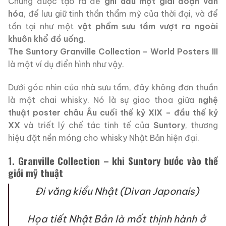
Chúng được tạo ra để
ghi dấu một giai đoạn văn
hóa
, để lưu giữ tinh thần thẩm mỹ của thời đại, và để
tồn tại như một
vật phẩm sưu tầm vượt ra ngoài
khuôn khổ đồ uống
.
The Suntory Granville Collection – World Posters III
là một ví dụ điển hình như vậy.
Dưới góc nhìn của nhà sưu tầm, đây không đơn thuần
là một chai whisky. Nó là sự giao thoa giữa
nghệ
thuật poster châu Âu cuối thế kỷ XIX – đầu thế kỷ
XX
và triết lý chế tác tinh tế của
Suntory
, thương
hiệu đặt nền móng cho whisky Nhật Bản hiện đại.
1. Granville Collection – khi Suntory bước vào thế
giới mỹ thuật
Đi văng kiểu Nhật (Divan Japonais)
Họa tiết Nhật Bản là mốt thịnh hành ở