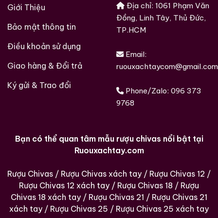
Nồng độ cồn: khoảng 43% ABV
Địa chỉ: 1061 Phạm Văn
Giới Thiệu
Quốc gia: Nhật Bản
Đồng, Linh Tây, Thủ Đức,
Bảo mật thông tin
TP.HCM
5. Ghi chú nếm thử – nhẹ nhàng, cổ điển, chuẩn
Điều khoản sử dụng
mực
Email:
Giao hàng & Đổi trả
ruouxachtaycom@gmail.com
Màu sắc
Vàng hổ phách sáng, trong và đều, phản ánh phong
Ký gửi & Trao đổi
Phone/Zalo:
096 373
cách phối trộn truyền thống.
9768
Hương mũi
Mật ong nhẹ
Bạn có thể quan tâm mẫu rượu chivas nổi bật tại
Ruouxachtay.com
Táo chín
Vani
Rượu Chivas
/
Rượu Chivas xách tay
/
Rượu Chivas 12
/
Một chút gỗ sồi mềm
Rượu Chivas 12 xách tay
/
Rượu Chivas 18
/
Rượu
Chivas 18 xách tay
/
Rượu Chivas 21
/
Rượu Chivas 21
Hương không phức tạp nhưng rất “đúng kiểu” whisky
xách tay
/
Rượu Chivas 25
/
Rượu Chivas 25 xách tay