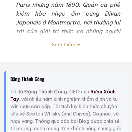
Paris những năm 1890. Quán cà phê
kiêm hòa nhạc ấm cúng Divan
Japonais ở Montmartre, nơi thường lui
tới của giới trí thức và những người
sành điệu thời đó, đã trở nên nổi tiếng
Xem thêm
với lối trang trí và nội thất kiểu Nhật
Bản, chẳng hạn như những bức tường
phủ lụa và trang phục kiểu Nhật của
các nữ phục vụ và nghệ sĩ biểu diễn.
Đặng Thành Công
Người phụ nữ thanh lịch khoác áo đen
Tôi là
Đặng Thành Công
, CEO của
Rượu Xách
ở trung tâm tấm áp phích là vũ công
Tay
, với nhiều năm kinh nghiệm thẩm định và tư
nổi tiếng Jane Avril, trong vai người
vấn rượu cao cấp. Tôi tích lũy kiến thức chuyên
bảo trợ và dường như đang cố gắng
sâu về Scotch Whisky (như Chivas), Cognac, và
tránh sự theo đuổi của một người hâm
rượu vang. Thông qua các bài Blog được chia sẻ,
mộ cuồng nhiệt, nhà phê bình
tôi mong muốn mang đến khách hàng những giải