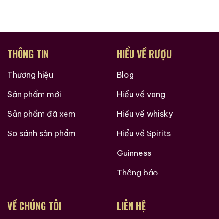
III thường là
Japanese Blended Whisky
, được phối
trộn theo phong cách Suntory truyền thống:
Êm ái
THÔNG TIN
HIỂU VỀ RƯỢU
Cân bằng
Dễ tiếp cận nhưng có chiều sâu
Thương hiệu
Blog
Đây không phải kiểu whisky bộc phát cá tính mạnh
Sản phẩm mới
Hiểu về vang
mẽ, mà là:
Sản phẩm đã xem
Hiểu về whisky
Whisky của sự hài hòa – triết lý cốt lõi
So sánh sản phẩm
Hiểu về Spirits
của Suntory trong suốt nhiều thập kỷ.
Guinness
Thông tin cơ bản (ước lệ theo dòng Granville):
Thông báo
Phân loại: Blended Japanese Whisky
Dung tích phổ biến: 700ml
VỀ CHÚNG TÔI
LIÊN HỆ