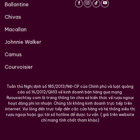
thức chậm rãi, không áp lực.
Ballantine
6. Giá trị sưu tầm nhìn từ nhiều góc độ
Chivas
1. Giá trị thiết kế
Macallan
Granville Collection được đánh giá cao không phải vì
Johnnie Walker
rượu hiếm, mà vì
hình thức hiếm
. Những chai còn
nguyên vẹn, ít trầy xước, đặc biệt có hộp đầy đủ,
Camus
ngày càng khó tìm.
Courvoisier
2. Giá trị văn hóa
Sự kết hợp giữa whisky Nhật và poster châu Âu phản
Tuân thủ Nghị định số 185/2013/NĐ-CP của Chính phủ và luật quảng
ánh tư duy toàn cầu hóa rất sớm của Suntory.
cáo số 16/2012/QH13 về kinh doanh bán hàng qua mạng.
Ruouxachtay.com là trang thông tin chia sẻ kiến thức về rượu ngoại
hoạt động phi lơi nhuận. Chúng tôi không kinh doanh trực tiếp trên
3. Giá trị thời gian
internet. Vui lòng đến trực tiếp đến các cửa hàng và hệ thống siêu thị
rượu ngoại hoặc gọi tới số hotline để được tư vấn. ( giá trên website
Các phiên bản Granville Collection hiện nay đều đã
chỉ mang tính chất tham khảo)
ngừng sản xuất từ lâu. Mỗi năm trôi qua, số lượng chai
còn nguyên tình trạng ban đầu lại giảm dần.