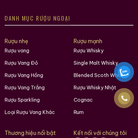
Nhật cổ điển.
Vị giác
DANH MỤC RƯỢU NGOẠI
Mở đầu mượt
Vị ngọt dịu của malt
Rượu nhẹ
Rượu mạnh
Xen kẽ caramel và bánh quy
Rượu vang
Rượu Whisky
Không gắt, không cay
Rượu Vang Đỏ
Single Malt Whisky
Cấu trúc hướng tới sự dễ chịu và cân bằng.
Rượu Vang Hồng
Blended Scoth Whisky
Hậu vị
Rượu Vang Trắng
Rượu Whisky Nhật
Trung bình
Rượu Sparkling
Cognac
Khô nhẹ
Loại Rượu Vang Khác
Rum
Gỗ sồi tinh tế
Hậu vị không kéo dài quá lâu, đúng với triết lý thưởng
Thương hiệu nổi bật
Kết nối với chúng tôi