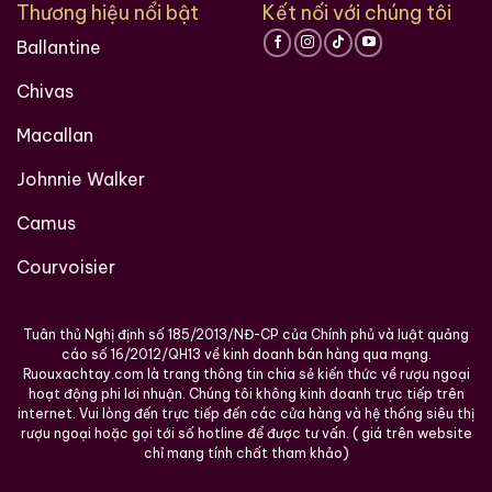
Thương hiệu nổi bật
Kết nối với chúng tôi
Địa chỉ: 1061 Phạm Văn Đồng, Linh Tây, Thủ Đức,
Ballantine
TP.HCM
Chivas
Hotline: 096 373 9768
Macallan
Website:
ruouxachtay.com
Johnnie Walker
Maps:
https://www.google.com/maps?
cid=4203959646322424299
Camus
Courvoisier
Tuân thủ Nghị định số 185/2013/NĐ-CP của Chính phủ và luật quảng
cáo số 16/2012/QH13 về kinh doanh bán hàng qua mạng.
Ruouxachtay.com là trang thông tin chia sẻ kiến thức về rượu ngoại
hoạt động phi lơi nhuận. Chúng tôi không kinh doanh trực tiếp trên
internet. Vui lòng đến trực tiếp đến các cửa hàng và hệ thống siêu thị
rượu ngoại hoặc gọi tới số hotline để được tư vấn. ( giá trên website
chỉ mang tính chất tham khảo)