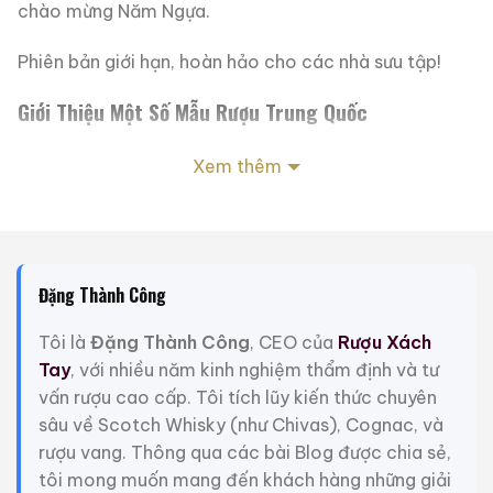
chào mừng Năm Ngựa.
Phiên bản giới hạn, hoàn hảo cho các nhà sưu tập!
Giới Thiệu Một Số Mẫu Rượu Trung Quốc
Xem thêm
Đặng Thành Công
Tôi là
Đặng Thành Công
, CEO của
Rượu Xách
Tay
, với nhiều năm kinh nghiệm thẩm định và tư
vấn rượu cao cấp. Tôi tích lũy kiến thức chuyên
sâu về Scotch Whisky (như Chivas), Cognac, và
rượu vang. Thông qua các bài Blog được chia sẻ,
Rượu Thuốc Chí Bảo
Rượu Mao Đài Quý
tôi mong muốn mang đến khách hàng những giải
Tam Dương
Châu Ngũ Sao – Cáp