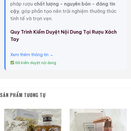
pháp rượu
chất lượng - nguyên bản - đáng tin
Họa Hữu Nghị 2021
500ml / 40%
500ml / 53%
cậy
, góp phần tạo nên trải nghiệm thưởng thức
0,0
0,0
(0 đánh giá)
(0 đánh giá)
tinh tế và trọn vẹn.
3.450.000
₫
19.280.000
₫
Quy Trình Kiểm Duyệt Nội Dung Tại Rượu Xách
Zalo
Hotline
Zalo
Hotline
Tay
Giới Thiệu Một Số Mẫu Rượu Whisky
Xem thêm thông tin →
Đã kiểm duyệt nội dung
SẢN PHẨM TƯƠNG TỰ