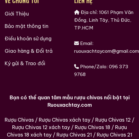
VỀ CHÚNG TÔI
LIÊN HỆ
Địa chỉ: 1061 Phạm Văn
Giới Thiệu
Đồng, Linh Tây, Thủ Đức,
Bảo mật thông tin
TP.HCM
Điều khoản sử dụng
Email:
Giao hàng & Đổi trả
ruouxachtaycom@gmail.com
Hàng Ngàn Khách Hàng Của ruouxachtay.com
Ký gửi & Trao đổi
Phone/Zalo:
096 373
9768
Bạn có thể quan tâm mẫu rượu chivas nổi bật tại
Ruouxachtay.com
Rượu Chivas
/
Rượu Chivas xách tay
/
Rượu Chivas 12
/
Rượu Chivas 12 xách tay
/
Rượu Chivas 18
/
Rượu
Chivas 18 xách tay
/
Rượu Chivas 21
/
Rượu Chivas 21
Các loại rượu sưu tầm quý hiềm trên thế giới tại