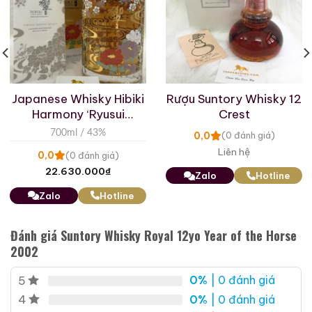
Macallan 18 Sherry
Macallan 18 Sherry
Oak 1997
Oak 1996
700ml / 43%
700ml / 43%
0,0
0,0
(0 đánh giá)
(0 đánh giá)
Japanese Whisky Hibiki
Rượu Suntory Whisky 12
28.680.000
₫
28.880.000
₫
Harmony ‘Ryusui
Crest
Hyakka’ Limited Edition
700ml / 43%
0,0
Zalo
Hotline
Zalo
Hotline
(0 đánh giá)
2021
Liên hệ
0,0
(0 đánh giá)
22.630.000
₫
Giới Thiệu Một Số Mẫu Rượu Brandy
Zalo
Hotline
Zalo
Hotline
Đánh giá Suntory Whisky Royal 12yo Year of the Horse
2002
0%
| 0 đánh giá
5
0%
| 0 đánh giá
4