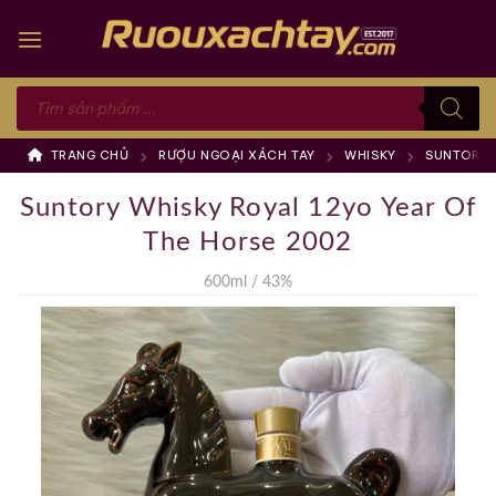
Skip
to
content
Tìm
kiếm
sản
phẩm
TRANG CHỦ
RƯỢU NGOẠI XÁCH TAY
WHISKY
SUNTORY
Suntory Whisky Royal 12yo Year Of
The Horse 2002
600ml / 43%