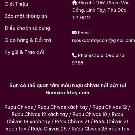
Địa chỉ: 1061 Phạm Văn
Giới Thiệu
Vị vào mượt, tròn, không góc cạnh. Các nốt caramel
Đồng, Linh Tây, Thủ Đức,
nhạt, kẹo bơ cứng, táo đỏ và bánh mì nướng xuất hiện
Bảo mật thông tin
TP.HCM
tuần tự. Độ cân bằng cao, không thiên về ngọt hay
Điều khoản sử dụng
cay, thể hiện rõ triết lý “wa” – hài hòa tuyệt đối.
Email:
Giao hàng & Đổi trả
ruouxachtaycom@gmail.com
Hậu vị
Ký gửi & Trao đổi
Hậu vị dài vừa phải, khô thanh, để lại cảm giác ấm áp
Phone/Zalo:
096 373
của gỗ, gia vị nhẹ và chút khoáng tinh tế. Đây là kiểu
9768
kết thúc khiến người thưởng thức muốn lắng lại hơn là
tìm thêm kích thích.
Bạn có thể quan tâm mẫu rượu chivas nổi bật tại
Giá trị sưu tầm và tham chiếu giá quốc tế
Ruouxachtay.com
Trên thị trường sưu tầm whisky Nhật Bản,
Suntory
Whisky Keizo Saji President’s Choice 70th
Rượu Chivas
/
Rượu Chivas xách tay
/
Rượu Chivas 12
/
Anniversary
được xếp vào nhóm chai mang giá trị
Rượu Chivas 12 xách tay
/
Rượu Chivas 18
/
Rượu
Chivas 18 xách tay
/
Rượu Chivas 21
/
Rượu Chivas 21
lịch sử doanh nghiệp cao. Giá quốc tế tham khảo dao
xách tay
/
Rượu Chivas 25
/
Rượu Chivas 25 xách tay
động mạnh tùy theo: