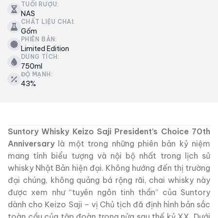
TUỔI RƯỢU:
NAS
CHẤT LIỆU CHAI:
Gốm
PHIÊN BẢN:
Limited Edition
DUNG TÍCH:
750ml
ĐỘ MẠNH:
43%
Suntory Whisky Keizo Saji President’s Choice 70th
Anniversary
là một trong những phiên bản kỷ niệm
mang tính biểu tượng và nội bộ nhất trong lịch sử
whisky Nhật Bản hiện đại. Không hướng đến thị trường
đại chúng, không quảng bá rộng rãi, chai whisky này
được xem như “tuyên ngôn tinh thần” của Suntory
dành cho Keizo Saji – vị Chủ tịch đã định hình bản sắc
toàn cầu của tập đoàn trong nửa sau thế kỷ XX. Dưới