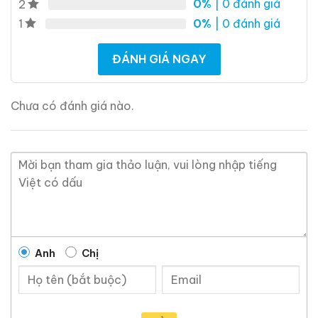
0%
| 0 đánh giá
2
sâu, mang phong cách tối giản nhưng đầy uy nghi.
0%
| 0 đánh giá
1
Điểm nhấn là họa tiết mạ vàng cách điệu, gợi liên
tưởng đến:
ĐÁNH GIÁ NGAY
Huy hiệu danh dự
Chưa có đánh giá nào.
Sự trường tồn
Dòng chảy của thời gian và quyền lực lãnh đạo
Nút chai gỗ tự nhiên kết hợp cổ chai kim loại khắc chữ
Nhật tạo nên cảm giác trang trọng, đúng tinh thần
“President’s Choice”. Trong giới thẩm định, phần bao
bì của chai này được đánh giá là
một trong những
thiết kế trang nhã và kín đáo nhất của Suntory
,
không phô trương nhưng đầy chiều sâu.
Anh
Chị
Phân loại và xuất xứ whisky
Loại rượu:
Blended Japanese Whisky cao cấp