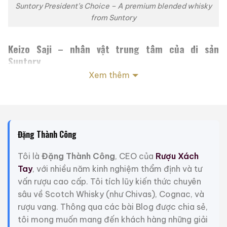
Suntory President’s Choice – A premium blended whisky
from Suntory
Keizo Saji – nhân vật trung tâm của di sản
Suntory
Xem thêm
Keizo Saji (1919–1999) là con trai thứ của Shinjiro
Torii – người sáng lập Suntory và là “cha đẻ” của
whisky Nhật Bản. Nếu Shinjiro Torii đặt nền móng, thì
Keizo Saji chính là người đưa Suntory từ một nhà sản
xuất nội địa trở thành biểu tượng quốc tế.
Đặng Thành Công
Trong suốt sự nghiệp, Keizo Saji không chỉ là nhà quản
Tôi là
Đặng Thành Công
, CEO của
Rượu Xách
trị xuất sắc mà còn là người có tư duy văn hóa sâu
Tay
, với nhiều năm kinh nghiệm thẩm định và tư
sắc. Ông đặc biệt nhấn mạnh triết lý
“wa” – sự hài
vấn rượu cao cấp. Tôi tích lũy kiến thức chuyên
hòa
, coi đó là linh hồn của whisky Nhật: hài hòa giữa
sâu về Scotch Whisky (như Chivas), Cognac, và
nguyên liệu, khí hậu, thời gian và con người. Phiên bản
rượu vang. Thông qua các bài Blog được chia sẻ,
President’s Choice 70th Anniversary
được phát
tôi mong muốn mang đến khách hàng những giải