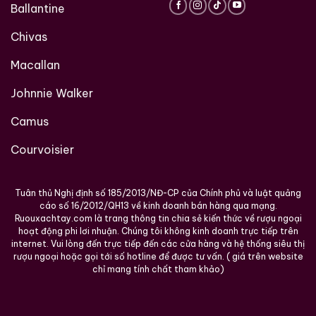
Ballantine
Suntory, hiểu whisky Nhật và trân trọng chiều sâu
lịch sử
. Giá trị của chai rượu nằm ở câu chuyện, ở triết
Chivas
lý lãnh đạo, và ở tinh thần hài hòa đã làm nên danh
Macallan
tiếng toàn cầu của whisky Nhật Bản.
Johnnie Walker
Trong bất kỳ bộ sưu tập rượu nhập khẩu cao cấp nào,
sự hiện diện của chai whisky này luôn mang ý nghĩa
Camus
biểu trưng cho
đẳng cấp, học thức và tầm nhìn dài
Courvoisier
hạn
– những phẩm chất gắn liền với tên tuổi Keizo
Saji và di sản vững bền của Suntory.
Tuân thủ Nghị định số 185/2013/NĐ-CP của Chính phủ và luật quảng
Giới Thiệu Một Số Mẫu Rượu Trung Quốc
cáo số 16/2012/QH13 về kinh doanh bán hàng qua mạng.
Ruouxachtay.com là trang thông tin chia sẻ kiến thức về rượu ngoại
hoạt động phi lơi nhuận. Chúng tôi không kinh doanh trực tiếp trên
internet. Vui lòng đến trực tiếp đến các cửa hàng và hệ thống siêu thị
rượu ngoại hoặc gọi tới số hotline để được tư vấn. ( giá trên website
chỉ mang tính chất tham khảo)