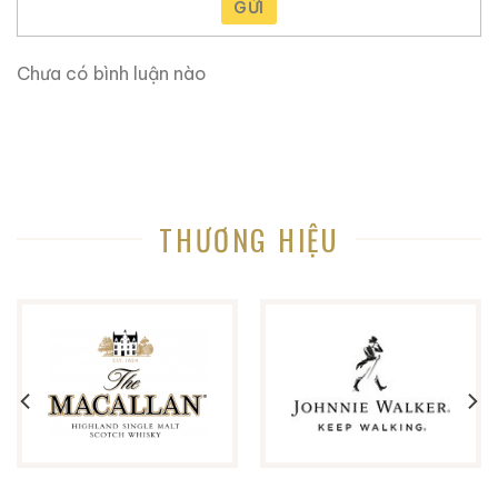
GỬI
Quốc gia:
Nhật Bản
Nhà sản xuất:
Suntory
Chưa có bình luận nào
Phong cách:
Blended whisky tuyển chọn bởi Chủ
tịch
Khác với single malt nhấn mạnh cá tính từng nhà
chưng cất, blended whisky Nhật Bản – đặc biệt là
THƯƠNG HIỆU
các bản “President’s Choice” – đề cao nghệ thuật
phối trộn. Đây chính là lĩnh vực mà Suntory được xem
là bậc thầy.
Dung tích và cường độ cồn
Dung tích tiêu chuẩn:
750 ml
Cường độ cồn:
khoảng 43% ABV
Mức nồng độ này được lựa chọn nhằm tối ưu sự cân
bằng, cho phép whisky thể hiện trọn vẹn tầng hương