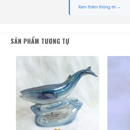
Xem thêm thông tin →
Đây là chai rượu kỷ niệm 
Tỉnh Hyogo từ ngày 24 th
của Thế vận hội Kobe.
SẢN PHẨM TƯƠNG TỰ
Đây là một mẫu chai có
Osamu Tezuka, tác giả củ
Rượu được đựng trong cha
cồn là 43% thể tích.
Hươn
đủ bản chất của một thư
thưởng thức trên tủ rượu.
Giới Thiệu Một Số