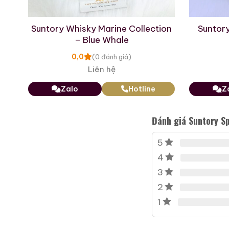
p
Suntory Whisky Marine Collection
Suntory
– Blue Whale
0,0
(0 đánh giá)
Liên hệ
Zalo
Hotline
Z
Đánh giá Suntory S
Rượu Thuốc Chí Bảo
Tam Dương
5
500ml / 40%
4
0,0
(0 đánh giá)
3
3.450.000
₫
2
1
Zalo
Hotline