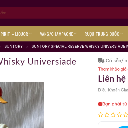
SPIRIT – LIQUOR
VANG/CHAMPAGNE
RƯỢU TRUNG QUỐC
SUNTORY
SUNTORY SPECIAL RESERVE WHISKY UNIVERSIADE 
Có sẵn/In
Whisky Universiade
Tham khảo giá 
Liên hệ
Điều Khoản
Gia
Bạn phải từ