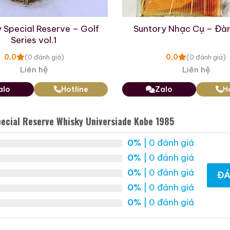
 Special Reserve – Golf
Suntory Nhạc Cụ – Đà
Series vol.1
0,0
0,0
(0 đánh giá)
(0 đánh giá)
Liên hệ
Liên hệ
alo
Hotline
Zalo
H
pecial Reserve Whisky Universiade Kobe 1985
Rượu Mao Đài Quý
Rượu Mao Đài Quý
Châu Ngũ Sao – Cáp
Châu 15 Năm Tuổi
0%
| 0 đánh giá
Họa Hữu Nghị 2021
(Kweichow Moutai 15
500ml / 53%
500ml / 53%
0%
| 0 đánh giá
Year Old) 2025
0,0
0,0
(0 đánh giá)
(0 đánh giá)
0%
| 0 đánh giá
ĐÁ
19.280.000
₫
23.750.000
₫
0%
| 0 đánh giá
0%
| 0 đánh giá
Zalo
Hotline
Zalo
Hotline