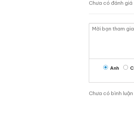
Chưa có đánh giá 
Giới Thiệu Một Số
Anh
C
Chưa có bình luận
Macallan 18 Sherry Oak
1997
700ml / 43%
0,0
(0 đánh giá)