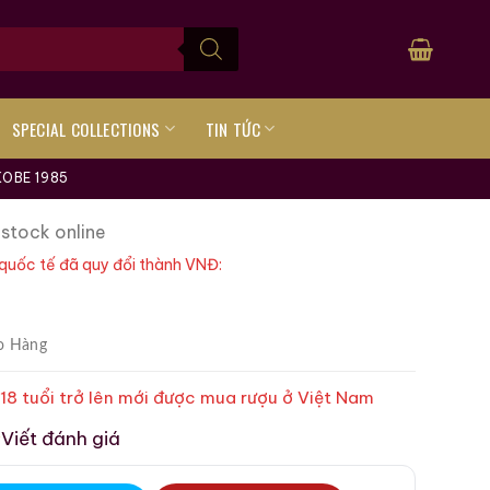
SPECIAL COLLECTIONS
TIN TỨC
KOBE 1985
 stock online
quốc tế đã quy đổi thành VNĐ:
o Hàng
 18 tuổi trở lên mới được mua rượu ở Việt Nam
Viết đánh giá