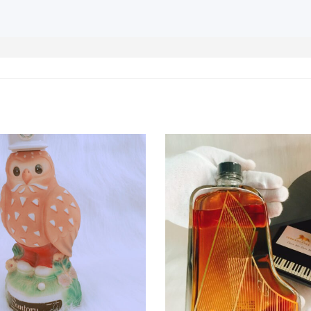
cho Đại hội thể thao sinh viên thế giới mùa hè lần thứ 
áng 8 đến ngày 4 tháng 9 năm 1985, và đi kèm với cha
 thiết kế hiếm có, cũng được khuyến khích sử dụng
a Unitan.
i gốm hình con sếu đầu đỏ xinh xắn và tinh tế, có d
g thơm độc đáo, độ mịn đặc biệt, hương vị phong phú
ơng hiệu chất lượng cao thực sự.
Rất thích hợp để
 Mẫu Rượu Trung Quốc