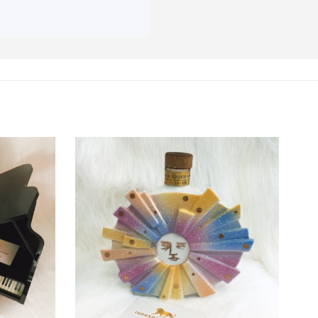
13, được tổ chức tại Kobe,
i rượu “Unitan”, linh vật
 cho những người hâm mộ
ung tích 760ml và nồng độ
 và cao quý thể hiện đầy
 uống hoặc trưng bày và