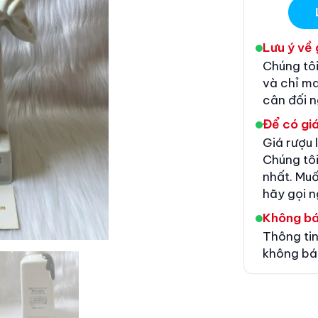
Lưu ý về 
Chúng tôi
và chỉ m
cân đối 
Để có giá
Giá rượu 
Chúng tôi
nhất. Muố
hãy gọi n
Không b
Thông tin
không bá