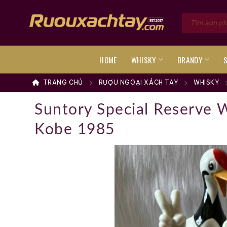
Skip
Tìm
to
kiếm
sản
content
phẩm
HOME
WHISKY
BRANDY
TRANG CHỦ
RƯỢU NGOẠI XÁCH TAY
WHISKY
Suntory Special Reserve 
Kobe 1985