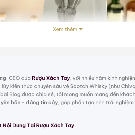
Xem thêm
ng
, CEO của
Rượu Xách Tay
, với nhiều năm kinh nghiệ
h lũy kiến thức chuyên sâu về Scotch Whisky (như Chiv
bài Blog được chia sẻ, tôi mong muốn mang đến khách
uyên bản - đáng tin cậy
, góp phần tạo nên trải nghiệm
t Nội Dung Tại Rượu Xách Tay
Suntory Special Reserve Whisky Universiade Kobe 1985