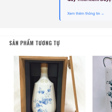
Ngày nay, Suntory nắm 
Xem thêm thông tin →
Scotch, nhưng vẫn dẫn đầ
Bình đựng rượu này có hì
Open Golf năm 1989.
SẢN PHẨM TƯƠNG TỰ
Giới Thiệu Một Số