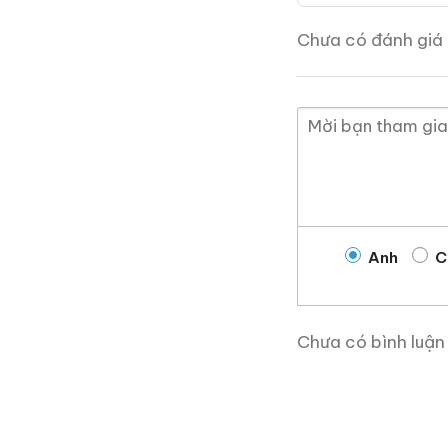
Chưa có đánh giá 
Macallan 18 Sherry Oak
1997
700ml / 43%
Anh
C
0,0
(0 đánh giá)
28.680.000
₫
Chưa có bình luận
Zalo
Hotline
Giới Thiệu Một Số