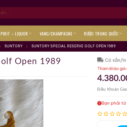
SPIRIT – LIQUOR
VANG/CHAMPAGNE
RƯỢU TRUNG QUỐC
SUNTORY
SUNTORY SPECIAL RESERVE GOLF OPEN 1989
Có sẵn/In
Golf Open 1989
Tham khảo giá 
4.380.0
Điều Khoản
Gia
Bạn phải từ