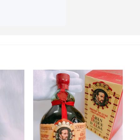
 bourbon và rượu whisky
 kỷ niệm giải đấu Suntory