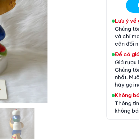
Lưu ý về 
Chúng tôi
và chỉ m
cân đối 
Để có giá
Giá rượu 
Chúng tôi
nhất. Muố
hãy gọi n
Không b
Thông tin
không bá