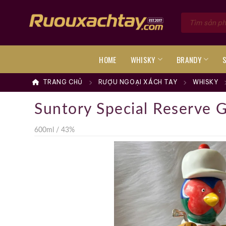
Skip
Tìm
to
kiếm
sản
content
phẩm
HOME
WHISKY
BRANDY
TRANG CHỦ
RƯỢU NGOẠI XÁCH TAY
WHISKY
Suntory Special Reserve 
600ml / 43%