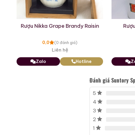
Rượu Thuốc Chí Bảo
 –
Rượu Nikka Grape Brandy Raisin
Rượu
Tam Dương
500ml / 40%
0,0
(0 đánh giá)
Liên hệ
0,0
(0 đánh giá)
3.450.000
₫
Zalo
Hotline
Z
Zalo
Hotline
Đánh giá Suntory S
Giới Thiệu Một Số
5
4
3
2
1