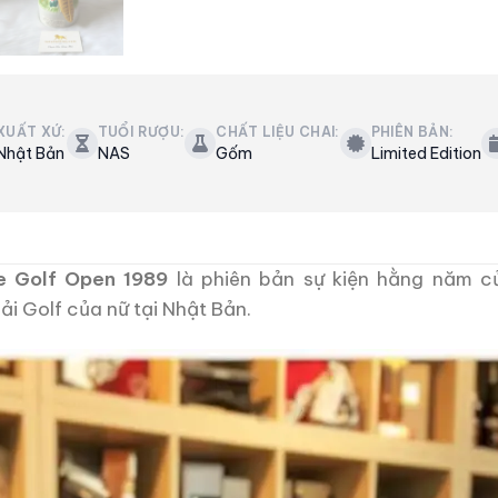
XUẤT XỨ:
TUỔI RƯỢU:
CHẤT LIỆU CHAI:
PHIÊN BẢN:
Nhật Bản
NAS
Gốm
Limited Edition
e Golf Open 1989
là phiên bản sự kiện hằng năm c
ải Golf của nữ tại Nhật Bản.