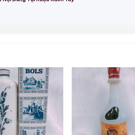
giữ cổ phần lớn trong cả ngành công nghiệp rượu
u thị trường rượu whisky bản địa của mình.
nh một chú chim chơi gôn quyến rũ và được sản xuất để
 Mẫu Rượu Trung Quốc