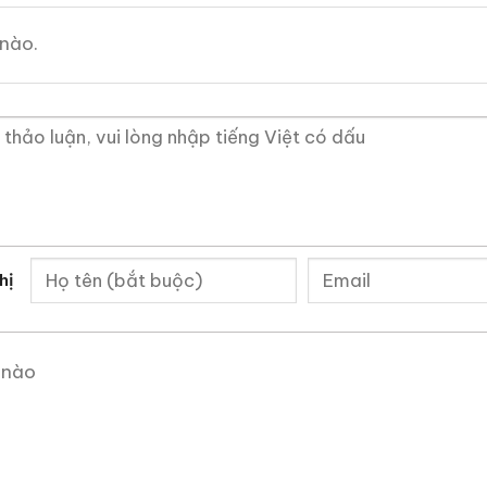
nào.
Macallan 18 Sherry Oak
Macallan 25 Sherry
1996
Oak Release 2011
700ml / 43%
700ml / 43%
hị
0,0
0,0
(0 đánh giá)
(0 đánh giá)
28.880.000
₫
70.975.000
₫
 nào
Zalo
Hotline
Zalo
Hotline
 Mẫu Rượu Brandy