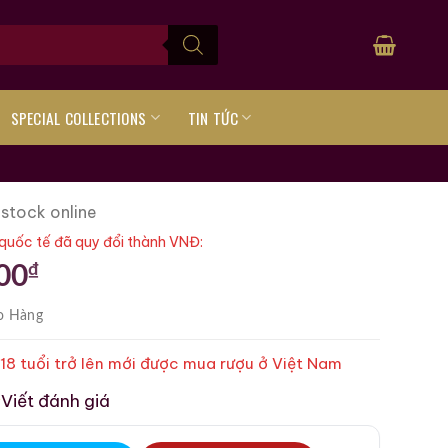
SPECIAL COLLECTIONS
TIN TỨC
 stock online
quốc tế đã quy đổi thành VNĐ:
₫
00
o Hàng
 18 tuổi trở lên mới được mua rượu ở Việt Nam
Viết đánh giá