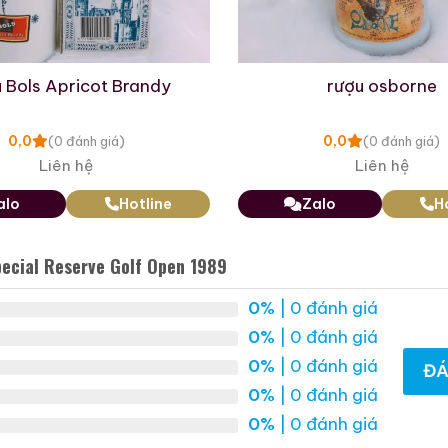
Rượu Mao Đài Quý
Rượu Mao Đài Quý
 Bols Apricot Brandy
rượu osborne
Châu Ngũ Sao – Cáp
Châu 15 Năm Tuổi
Họa Hữu Nghị 2021
(Kweichow Moutai 15
500ml / 53%
500ml / 53%
0,0
0,0
(0 đánh giá)
(0 đánh giá)
Year Old) 2025
Liên hệ
Liên hệ
0,0
0,0
(0 đánh giá)
(0 đánh giá)
19.280.000
₫
23.750.000
₫
alo
Hotline
Zalo
H
Zalo
Hotline
Zalo
Hotline
pecial Reserve Golf Open 1989
 Mẫu Rượu Whisky
0%
| 0 đánh giá
0%
| 0 đánh giá
0%
| 0 đánh giá
ĐÁ
0%
| 0 đánh giá
0%
| 0 đánh giá