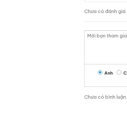
theo thời đại.
Chưa có đánh giá 
Giới Thiệu Một Số
Anh
C
Chưa có bình luận
Rượu Thuốc Chí Bảo
Tam Dương