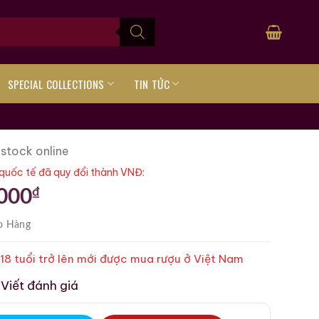
SPECIAL COLLECTIONS
TIN TỨC
 stock online
quốc tế đã quy đổi thành VNĐ:
₫
.000
o Hàng
 18 tuổi trở lên mới được mua rượu ở Việt Nam
Viết đánh giá