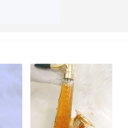
rên nền vàng, biểu trưng
 tạo cảm giác thanh bình,
6, cùng năm mà dòng sản
seto ware và Oribe ware,
ó thể tạo ra sự khác biệt,
 hỏi nhiều kỹ năng hơn so
kỷ niệm và các dịp khác từ
ở giữa. Trong phong thủy,
ỏ tượng trưng cho may mắn
 sức sống.