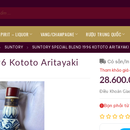
SPIRIT – LIQUOR
VANG/CHAMPAGNE
RƯỢU TRUNG QUỐC
SUNTORY
SUNTORY SPECIAL BLEND 1996 KOTOTO ARITAYAKI
Có sẵn/In
6 Kototo Aritayaki
Tham khảo giá 
28.600
Điều Khoản
Gia
Bạn phải từ