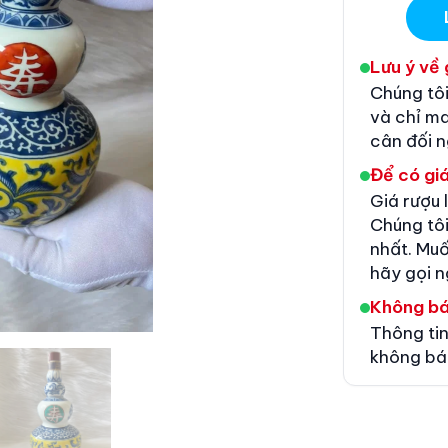
Lưu ý về 
Chúng tôi
và chỉ m
cân đối 
Để có giá
Giá rượu 
Chúng tôi
nhất. Muố
hãy gọi n
Không b
Thông tin
không bá