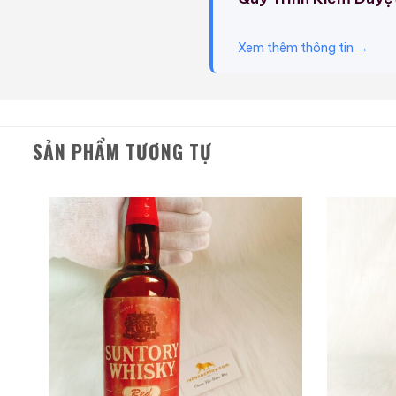
Phần thân của chai rượu
Xem thêm thông tin →
cho sự thịnh vượng, tài 
trong khi màu vàng tượng
Chai rượu Suntory whis
phẩm gốm sứ Nhật Bản nổ
SẢN PHẨM TƯƠNG TỰ
nâng tổng số chai đặc biệ
Chai đóng vai trò quan tr
nên việc duy trì chất lư
với chai thủy tinh. Sunto
những năm 1950.
Điểm nhấn đặc biệt của c
chữ “Thọ” đại diện cho s
và năng lượng tích cực, t