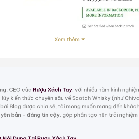
Xem thêm
Giá rượu Suntory Special Blend 1996 Kototo Aritayaki
>> Bạn có thể mua tại
Oldliquorcompany
>> Bạn có thể mua tại
Dekanta
ng
, CEO của
Rượu Xách Tay
, với nhiều năm kinh nghiệ
h lũy kiến thức chuyên sâu về Scotch Whisky (như Chiv
end 1996 Kototo Aritayaki
bài Blog được chia sẻ, tôi mong muốn mang đến khách
uyên bản - đáng tin cậy
, góp phần tạo nên trải nghiệm
 một tác phẩm nghệ thuật kết hợp tinh tế giữa văn h
ô tượng trưng cho sự trường thọ, may mắn và sức khỏe.
ừ tà và đem lại bình an cho gia chủ.
t Nội Dung Tại Rượu Xách Tay