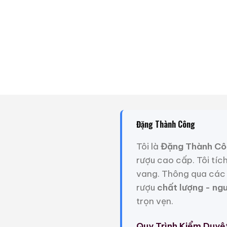
Đặng Thành Công
Tôi là
Đặng Thành Cô
rượu cao cấp. Tôi tíc
Suntory Special Bl
vang. Thông qua các 
rượu
chất lượng - ng
Chai rượu trong hình là
trọn vẹn.
thủy, với hình dáng hồ l
biểu tượng hút tài lộc, tr
Quy Trình Kiểm Duyệ