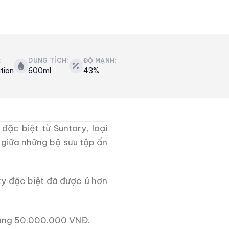
:
DUNG TÍCH:
ĐỘ MẠNH:
ition
600ml
43%
đặc biệt từ Suntory, loại
 giữa những bộ sưu tập ấn
ky đặc biệt đã được ủ hơn
hoảng 50.000.000 VNĐ.