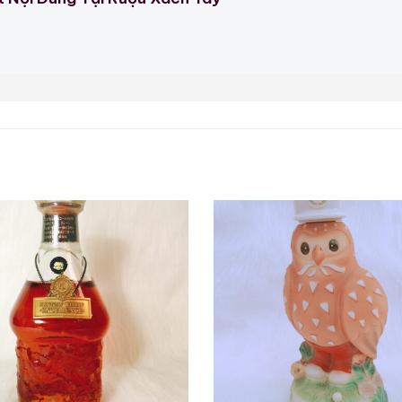
 mang những hoa văn cổ điển màu xanh dương nổi bật t
lộc, và sự hòa hợp giữa trời và đất. Màu xanh dương
 trưng cho hoàng gia và sự sung túc.
ky Arita ware đặc biệt này được ra mắt vào năm 199
i tiếng, bao gồm cả Arita ware, được mở rộng sang Ki
t lên tám.
ọng trong sản xuất rượu whisky, và vì quá trình nung c
ợng và hài hòa hương thơm của rượu whisky với chai đòi
ry đã sử dụng chai sứ Arita ware cho các loại whisky 
hai là chữ “Thọ” lớn màu đỏ và xanh lá cây được khắc 
ự sống lâu, trường thọ và hạnh phúc viên mãn. Màu đ
rong khi màu xanh lá cây biểu trưng cho sự tươi mới và