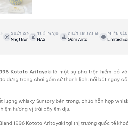
U:
XUẤT XỨ:
TUỔI RƯỢU:
CHẤT LIỆU CHAI:
PHIÊN BẢN
Nhật Bản
NAS
Gốm Arita
Limited Ed
996 Kototo Aritayaki
là một sự pha trộn hiếm có và 
ợc đựng trong chai gốm sứ thanh lịch, nổi bật ngay cả
ất lượng whisky Suntory bên trong, chứa hỗn hợp whis
hiệm hương vị trái cây êm dịu.
 Blend 1996 Kototo Aritayaki tại thị trường quốc tế k