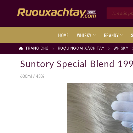
Skip
Tìm
to
kiếm
sản
content
phẩm
HOME
WHISKY
BRANDY
TRANG CHỦ
RƯỢU NGOẠI XÁCH TAY
WHISKY
Suntory Special Blend 199
600ml / 43%