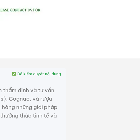
Đã kiểm duyệt nội dung
m thẩm định và tư vấn
as), Cognac, và rượu
 hàng những giải pháp
 thưởng thức tinh tế và
óa truyền thống và phong
 Hồ lô từ lâu được coi là