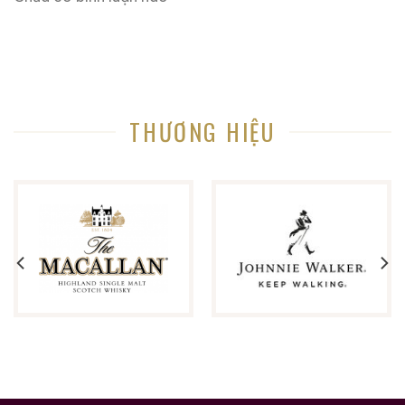
hơn nữa đang chờ bạn khám phá.
Ruouxachtay.com rất vinh dự được đồng hành cùng
các bạn trên hành trình khám phá thế giới hương vị
này!
THƯƠNG HIỆU
Ruouxachtay.com – Cham Vào Đam Mê
Trăm Nghe Không Bằng Một Thấy