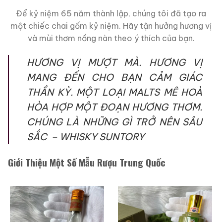
Để kỷ niệm 65 năm thành lập, chúng tôi đã tạo ra
một chiếc chai gốm kỷ niệm. Hãy tận hưởng hương vị
và mùi thơm nồng nàn theo ý thích của bạn.
HƯƠNG VỊ MƯỢT MÀ. HƯƠNG VỊ
MANG ĐẾN CHO BẠN CẢM GIÁC
THẦN KỲ. MỘT LOẠI MALTS MÊ HOÀ
HÒA HỢP MỘT ĐOẠN HƯƠNG THƠM.
CHÚNG LÀ NHỮNG GÌ TRỞ NÊN SÂU
SẮC – WHISKY SUNTORY
Giới Thiệu Một Số Mẫu Rượu Trung Quốc