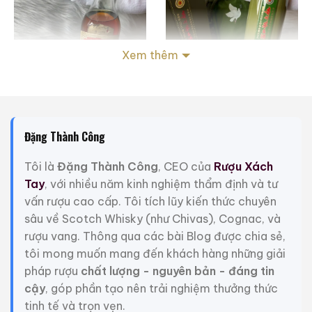
Xem thêm
Đặng Thành Công
Rượu Thuốc Chí Bảo
Rượu Mao Đài Quý
Tam Dương
Châu Ngũ Sao – Cáp
Tôi là
Đặng Thành Công
, CEO của
Rượu Xách
Họa Hữu Nghị 2021
500ml / 40%
500ml / 53%
Tay
, với nhiều năm kinh nghiệm thẩm định và tư
0,0
0,0
(0 đánh giá)
(0 đánh giá)
vấn rượu cao cấp. Tôi tích lũy kiến thức chuyên
3.450.000
₫
19.280.000
₫
sâu về Scotch Whisky (như Chivas), Cognac, và
rượu vang. Thông qua các bài Blog được chia sẻ,
Zalo
Hotline
Zalo
Hotline
tôi mong muốn mang đến khách hàng những giải
pháp rượu
chất lượng - nguyên bản - đáng tin
Giới Thiệu Một Số Mẫu Rượu Whisky
cậy
, góp phần tạo nên trải nghiệm thưởng thức
tinh tế và trọn vẹn.