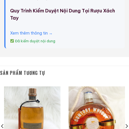
Quy Trình Kiểm Duyệt Nội Dung Tại Rượu Xách
Tay
Xem thêm thông tin →
Đã kiểm duyệt nội dung
SẢN PHẨM TƯƠNG TỰ
Macallan 18 Sherry
Macallan 18 Sherry
Oak 1997
Oak 1996
700ml / 43%
700ml / 43%
0,0
0,0
(0 đánh giá)
(0 đánh giá)
28.680.000
₫
28.880.000
₫
Zalo
Hotline
Zalo
Hotline