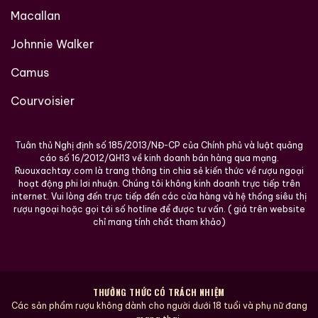
Macallan
Johnnie Walker
Camus
Courvoisier
Tuân thủ Nghị định số 185/2013/NĐ-CP của Chính phủ và luật quảng
cáo số 16/2012/QH13 về kinh doanh bán hàng qua mạng.
Ruouxachtay.com là trang thông tin chia sẻ kiến thức về rượu ngoại
hoạt động phi lơi nhuận. Chúng tôi không kinh doanh trực tiếp trên
internet. Vui lòng đến trực tiếp đến các cửa hàng và hệ thống siêu thị
rượu ngoại hoặc gọi tới số hotline để được tư vấn. ( giá trên website
chỉ mang tính chất tham khảo)
THƯỞNG THỨC CÓ TRÁCH NHIỆM
Các sản phẩm rượu không dành cho người dưới 18 tuổi và phụ nữ đang