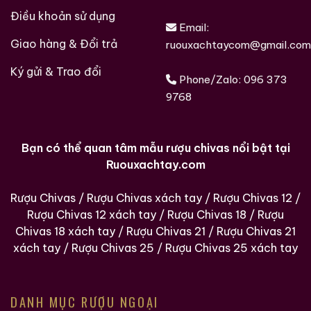
Điều khoản sử dụng
Email:
Giao hàng & Đổi trả
ruouxachtaycom@gmail.com
Ký gửi & Trao đổi
Phone/Zalo:
096 373
9768
Bạn có thể quan tâm mẫu rượu chivas nổi bật tại
Các loại rượu sưu tầm quý hiềm trên thế giới tại
Ruouxachtay.com
Ruouxachtay.com
Rượu Chivas
/
Rượu Chivas xách tay
/
Rượu Chivas 12
/
RUOUXACHTAY.COM – SHOWROOM RƯỢU CHIVAS
Rượu Chivas 12 xách tay
/
Rượu Chivas 18
/
Rượu
XÁCH TAY UY TÍN TẠI HCM
Chivas 18 xách tay
/
Rượu Chivas 21
/
Rượu Chivas 21
Ruouxachtay.com
chuyên cung cấp
rượu Chivas
xách tay
/
Rượu Chivas 25
/
Rượu Chivas 25 xách tay
xách tay
chính hãng, chất lượng thượng hạng. Chúng
tôi mang đến dịch vụ trọn gói:
tư vấn
,
đóng gói
sang
trọng và
giao hàng
tận nơi. Mỗi chai đều nhập khẩu
DANH MỤC RƯỢU NGOẠI