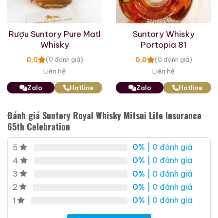
Giới Thiệu Một Số Mẫu Rượu Brandy
Rượu Suntory Pure Matl
Suntory Whisky
Whisky
Portopia 81
0,0
0,0
(0 đánh giá)
(0 đánh giá)
Liên hệ
Liên hệ
Zalo
Hotline
Zalo
Hotline
Đánh giá Suntory Royal Whisky Mitsui Life Insurance
65th Celebration
0%
| 0 đánh giá
5
0%
| 0 đánh giá
4
0%
| 0 đánh giá
3
Brandy Changyu Gold
Roi Des Rois Cognac
Medal
0%
| 0 đánh giá
2
Monalisa
0%
| 0 đánh giá
1
700ml / 40%
700ml / 40%
0,0
(0 đánh giá)
0,0
(0 đánh giá)