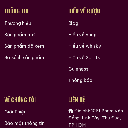
THÔNG TIN
HIỂU VỀ RƯỢU
Thương hiệu
Blog
Sản phẩm mới
Hiểu về vang
Sản phẩm đã xem
Hiểu về whisky
So sánh sản phẩm
Hiểu về Spirits
Guinness
Thông báo
VỀ CHÚNG TÔI
LIÊN HỆ
Địa chỉ: 1061 Phạm Văn
Giới Thiệu
Hàng Ngàn Khách Hàng Của ruouxachtay.com
Đồng, Linh Tây, Thủ Đức,
Bảo mật thông tin
TP.HCM