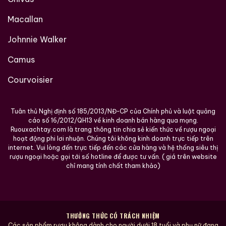
mật ong rừng
Macallan
vỏ cam chín
Johnnie Walker
gỗ sồi Nhật Mizunara thoảng nhẹ
Camus
hương hoa trắng thanh thoát
Courvoisier
Những note hương này hòa quyện nhẹ nhàng tạo cảm
giác sang trọng, tinh tế và tinh khiết.
Tuân thủ Nghị định số 185/2013/NĐ-CP của Chính phủ và luật quảng
Vị rượu (Palate)
cáo số 16/2012/QH13 về kinh doanh bán hàng qua mạng.
Ruouxachtay.com là trang thông tin chia sẻ kiến thức về rượu ngoại
Khi thưởng thức, lớp hương vị trở nên phong phú hơn
hoạt động phi lơi nhuận. Chúng tôi không kinh doanh trực tiếp trên
internet. Vui lòng đến trực tiếp đến các cửa hàng và hệ thống siêu thị
với:
rượu ngoại hoặc gọi tới số hotline để được tư vấn. ( giá trên website
chỉ mang tính chất tham khảo)
vani kem
caramel nhạt
gỗ sồi ấm
THƯỞNG THỨC CÓ TRÁCH NHIỆM
trái cây mùa thu như táo đỏ, lê, mơ sấy
Các sản phẩm rượu không dành cho người dưới 18 tuổi và phụ nữ đang