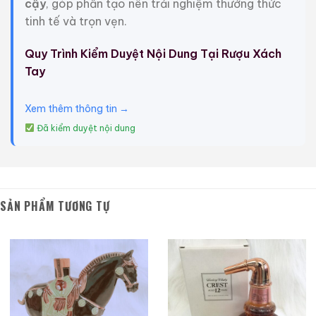
cậy
, góp phần tạo nên trải nghiệm thưởng thức
tinh tế và trọn vẹn.
Quy Trình Kiểm Duyệt Nội Dung Tại Rượu Xách
Tay
Suntory Nhạc Cụ – Hibiki Riragita Lyra Guitar
Xem thêm thông tin →
Hibiki là hình mẫu của sự hài hòa – ra mắt năm 1989
Đã kiểm duyệt nội dung
để kỷ niệm triết lý sống hòa hợp với con người và
thiên nhiên của Suntory.
Cái tên Hibiki có nghĩa là
“cộng hưởng” trong tiếng Nhật.
Whisky Suntory Hibiki
cộng hưởng với sự tinh tế của thiên nhiên được thấm
SẢN PHẨM TƯƠNG TỰ
đẫm bởi 24 lý do của lịch truyền thống Nhật Bản và
được phản ánh trong 24 khía cạnh thiết kế chai.
Hibiki là sự pha trộn tinh tế của vô số loại whisky
mạch nha và ngũ cốc từ các nhà máy chưng cất
Yamazaki, Hakushu và Chita nổi tiếng toàn cầu của
Suntory.
Những loại whisky này được pha trộn tỉ mỉ để