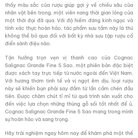
thấy màu sắc của rượu giúp gợi ý về chiều sâu của
nhân vật bên trong, một viên nang thời gian lỏng của
một thời đại đã qua. Với độ hiếm đáng kinh ngạc và
tính xác thực hoàn hảo, tác phẩm sưu tầm này là thứ
không thể bỏ qua đối với bất kỳ nhà sưu tập rượu cổ
điển sành điệu nào.
Tận hưởng trọn vẹn vị thanh cao của Cognac
Salignac Grande Fine 5 Sao, một phiên bản đặc biệt
được xách tay trực tiếp từ nước ngoài đến Việt Nam.
Với hương thơm tinh tế và vị ngọt êm dịu, loại rượu
này sẽ khiến bạn phải say đắm từ lần cầm chén đầu
tiên. Được chăm chút tỉ mỉ từ quá trình sản xuất cho
đến việc lựa chọn những thùng gỗ sồi tốt nhất để ủ,
Cognac Salignac Grande Fine 5 Sao mang trong mình
sự hoàn hảo và sang trọng.
Hãy trải nghiệm ngay hôm nay để khám phá một thế