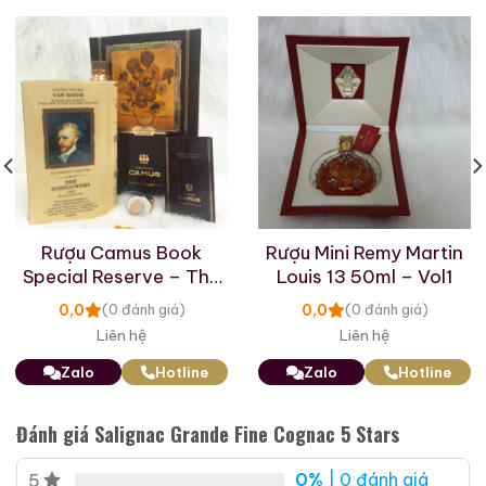
Macallan 18 Sherry
Macallan 18 Sherry
Oak 1997
Oak 1996
700ml / 43%
700ml / 43%
0,0
0,0
(0 đánh giá)
(0 đánh giá)
28.680.000
₫
28.880.000
₫
Zalo
Hotline
Zalo
Hotline
Giới Thiệu Một Số Mẫu Rượu Brandy
Rượu Camus Book
Rượu Mini Remy Martin
Special Reserve – The
Louis 13 50ml – Vol1
Sunflowers
0,0
0,0
(0 đánh giá)
(0 đánh giá)
Liên hệ
Liên hệ
Zalo
Hotline
Zalo
Hotline
Đánh giá Salignac Grande Fine Cognac 5 Stars
0%
| 0 đánh giá
5