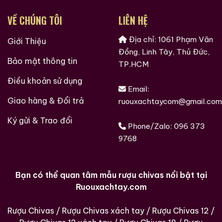
VỀ CHÚNG TÔI
LIÊN HỆ
Địa chỉ: 1061 Phạm Văn
Giới Thiệu
Đồng, Linh Tây, Thủ Đức,
Hàng Ngàn Khách Hàng Của ruouxachtay.com
Bảo mật thông tin
TP.HCM
Điều khoản sử dụng
Email:
Giao hàng & Đổi trả
ruouxachtaycom@gmail.com
Ký gửi & Trao đổi
Phone/Zalo:
096 373
9768
Bạn có thể quan tâm mẫu rượu chivas nổi bật tại
Ruouxachtay.com
Các loại rượu sưu tầm quý hiềm trên thế giới tại
Ruouxachtay.com
Rượu Chivas
/
Rượu Chivas xách tay
/
Rượu Chivas 12
/