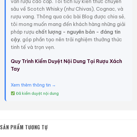
vấn rượu cao cấp. Tôi tích lũy kiến thức chuyên
0,0
0,0
(0 đánh giá)
(0 đánh giá)
sâu về Scotch Whisky (như Chivas), Cognac, và
3.450.000
₫
19.280.000
₫
rượu vang. Thông qua các bài Blog được chia sẻ,
Zalo
Hotline
Zalo
Hotline
tôi mong muốn mang đến khách hàng những giải
pháp rượu
chất lượng - nguyên bản - đáng tin
Giới Thiệu Một Số Mẫu Rượu Whisky
cậy
, góp phần tạo nên trải nghiệm thưởng thức
tinh tế và trọn vẹn.
Quy Trình Kiểm Duyệt Nội Dung Tại Rượu Xách
Tay
Xem thêm thông tin →
Đã kiểm duyệt nội dung
SẢN PHẨM TƯƠNG TỰ