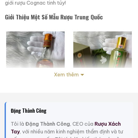
giới rượu Cognac tinh túy!
Giới Thiệu Một Số Mẫu Rượu Trung Quốc
Xem thêm
Đặng Thành Công
Rượu Thuốc Chí Bảo
Rượu Mao Đài Quý
Tam Dương
Châu Ngũ Sao – Cáp
Tôi là
Đặng Thành Công
, CEO của
Rượu Xách
Họa Hữu Nghị 2021
Tay
, với nhiều năm kinh nghiệm thẩm định và tư
500ml / 40%
500ml / 53%