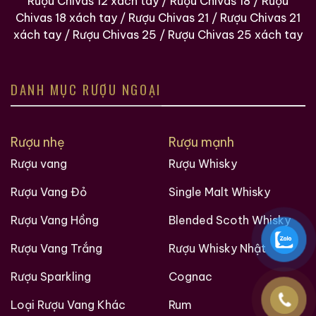
Rượu Chivas 12 xách tay
/
Rượu Chivas 18
/
Rượu
Chivas 18 xách tay
/
Rượu Chivas 21
/
Rượu Chivas 21
xách tay
/
Rượu Chivas 25
/
Rượu Chivas 25 xách tay
DANH MỤC RƯỢU NGOẠI
Rượu nhẹ
Rượu mạnh
Rượu vang
Rượu Whisky
Rượu Vang Đỏ
Single Malt Whisky
Rượu Vang Hồng
Blended Scoth Whisky
Rượu Vang Trắng
Rượu Whisky Nhật
Rượu Sparkling
Cognac
Loại Rượu Vang Khác
Rum