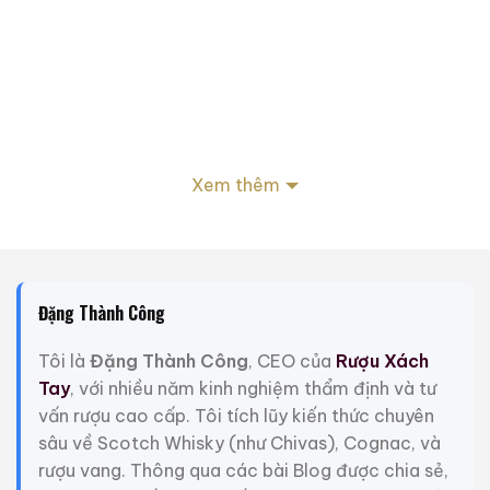
Xem thêm
Công ty Tongrentang được thành lập năm 1669 (năm
thứ 8 triều đại Khang Hy) bởi Lê Hiến Dương. Năm
1688 (năm thứ 27 triều đại Khang Hy), con trai thứ ba
Đặng Thành Công
của Lê Hiến Dương, Lê Phong Minh, đã thành lập hiệu
thuốc Tongrentang ở Đại Liên, ngoại ô Thiên Môn.
Tôi là
Đặng Thành Công
, CEO của
Rượu Xách
Tuân thủ nguyên tắc “dù quy trình chế biến phức tạp,
Tay
, với nhiều năm kinh nghiệm thẩm định và tư
chúng tôi không dám tiết kiệm nhân công; dù nguyên
vấn rượu cao cấp. Tôi tích lũy kiến thức chuyên
liệu đắt đỏ, chúng tôi không dám giảm chất lượng”,
sâu về Scotch Whisky (như Chivas), Cognac, và
Tongrentang đã trở thành một thương hiệu nổi tiếng.
rượu vang. Thông qua các bài Blog được chia sẻ,
Năm 1723 (năm đầu tiên triều đại Ung Chính),