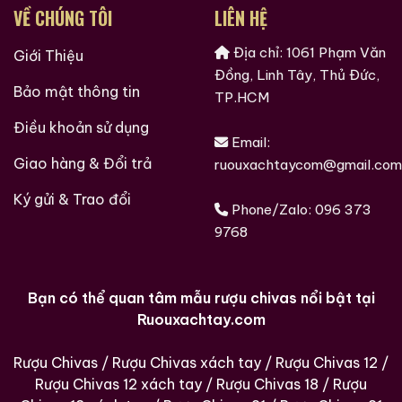
Xuất xứ:
Bắc Kinh, Trung Quốc
VỀ CHÚNG TÔI
LIÊN HỆ
Nhà sản xuất:
Đồng Nhân Đường (Tong Ren Tang)
Địa chỉ: 1061 Phạm Văn
Giới Thiệu
Đồng, Linh Tây, Thủ Đức,
Nồng độ cao là đặc điểm bắt buộc của rượu thuốc
Bảo mật thông tin
TP.HCM
cổ, nhằm bảo toàn dược tính và cho phép lưu trữ
nhiều thập kỷ.
Điều khoản sử dụng
Email:
Ghi chú cảm quan theo góc nhìn thẩm định
Giao hàng & Đổi trả
ruouxachtaycom@gmail.com
Việc “nếm thử” ở đây được hiểu theo nghĩa
đánh giá
Ký gửi & Trao đổi
Phone/Zalo:
096 373
cảm quan chuyên môn
, không phải thưởng thức giải
9768
trí.
Màu sắc:
Hổ phách đậm đến nâu sẫm, ánh đỏ
Bạn có thể quan tâm mẫu rượu chivas nổi bật tại
gạch hoặc mật ong cũ
Ruouxachtay.com
Độ sánh:
Cao, rượu chảy chậm, bám thành bình rõ
Rượu Chivas
/
Rượu Chivas xách tay
/
Rượu Chivas 12
/
Hương khí:
Thuốc bắc cổ, rễ – vỏ cây khô, khoáng
Rượu Chivas 12 xách tay
/
Rượu Chivas 18
/
Rượu
chất, nhựa dược liệu, xen lẫn mùi cồn mạnh và gốm