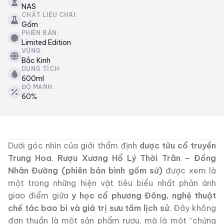
NAS
CHẤT LIỆU CHAI:
Gốm
PHIÊN BẢN:
Limited Edition
VÙNG:
Bắc Kinh
DUNG TÍCH:
600ml
ĐỘ MẠNH:
60%
Dưới góc nhìn của giới thẩm định
dược tửu cổ truyền
Trung Hoa
,
Rượu Xương Hổ Lý Thời Trân – Đồng
Nhân Đường (phiên bản bình gốm sứ)
được xem là
một trong những hiện vật tiêu biểu nhất phản ánh
giao điểm giữa
y học cổ phương Đông, nghệ thuật
chế tác bao bì và giá trị sưu tầm lịch sử
. Đây không
đơn thuần là một sản phẩm rượu, mà là một “chứng