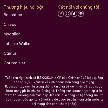
tượng y học cổ rõ ràng hơn.
Thương hiệu nổi bật
Kết nối với chúng tôi
Rượu xương hổ gia truyền:
sản phẩm Đồng Nhân
Đường vượt trội về tính xác thực, thương hiệu và hồ
Ballantine
sơ lịch sử.
Chivas
Nhận định chuyên gia
Macallan
Dưới góc nhìn của một
chuyên gia thẩm định cổ tửu
,
Johnnie Walker
Rượu Xương Hổ Lý Thời Trân Đồng Nhân Đường (bình
gốm sứ) là hiện thân trọn vẹn của ba giá trị:
y học –
Camus
thủ công – lịch sử
. Đây không phải một chai rượu để
Courvoisier
uống, mà là một
di sản dược tửu
, phản ánh tư duy trị
liệu cổ truyền và mỹ học Á Đông ở thời kỳ đỉnh cao.
Tuân thủ Nghị định số 185/2013/NĐ-CP của Chính phủ và luật quảng
Trong bất kỳ bộ sưu tập rượu nhập khẩu cao cấp nào,
cáo số 16/2012/QH13 về kinh doanh bán hàng qua mạng.
sự hiện diện của chai rượu này luôn mang ý nghĩa
Ruouxachtay.com là trang thông tin chia sẻ kiến thức về rượu ngoại
hoạt động phi lơi nhuận. Chúng tôi không kinh doanh trực tiếp trên
khẳng định đẳng cấp, chiều sâu học thuật và sự am
internet. Vui lòng đến trực tiếp đến các cửa hàng và hệ thống siêu thị
hiểu thực thụ về thế giới rượu vượt ra ngoài khái niệm
rượu ngoại hoặc gọi tới số hotline để được tư vấn. ( giá trên website
chỉ mang tính chất tham khảo)
thưởng thức thông thường.