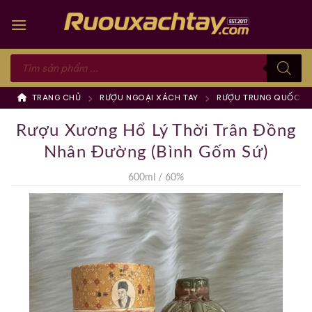
Skip
to
content
Tìm
kiếm
sản
phẩm
TRANG CHỦ
RƯỢU NGOẠI XÁCH TAY
RƯỢU TRUNG QUỐC
Rượu Xương Hổ Lý Thời Trân Đồng
Nhân Đường (Bình Gốm Sứ)
600ml / 60%