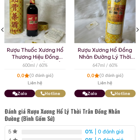
toàn đối với việc buôn bán sừng tê giác và xương hổ.
Điều 3 quy định: “Các tiêu chuẩn dược liệu đối với
sừng tê giác và xương hổ bị bãi bỏ, việc sử dụng sừng
tê giác và xương hổ trong y học bị cấm. Tất cả các
chế phẩm thuốc Đông y có chứa thành phần sừng tê
giác và xương hổ đã được sản xuất phải được niêm
Rượu Thuốc Xương Hổ
Rượu Xương Hổ Đồng
phong trong vòng sáu tháng kể từ ngày thông báo
Thương Hiệu Đồng
Nhân Đường Lý Thời
này và việc buôn bán chúng bị cấm.” Do đó, việc sản
Nhân Đường (Đã Mở
Trân 647ml
600ml / 60%
647ml / 60%
xuất và buôn bán rượu xương hổ đã chấm dứt trên
Niêm Phong)
toàn quốc.
0,0
0,0
(0 đánh giá)
(0 đánh giá)
Những loại rượu xương hổ Tongrentang chính hiệu mà
Liên hệ
Liên hệ
chúng ta thấy và sưu tầm ngày nay đều là tàn tích từ
Zalo
Hotline
Zalo
Hotline
thời đó.
Nguồn gốc lịch sử và biểu tượng Lý Thời Trân
Đánh giá Rượu Xương Hổ Lý Thời Trân Đồng Nhân
Tên gọi
Lý Thời Trân (李时珍)
là biểu tượng tối thượng
Đường (Bình Gốm Sứ)
của y học cổ truyền Trung Quốc. Ông là tác giả của
0%
| 0 đánh giá
5
Bản Thảo Cương Mục
, bộ dược điển vĩ đại được coi là
nền tảng cho hệ thống dược lý Á Đông. Việc Đồng