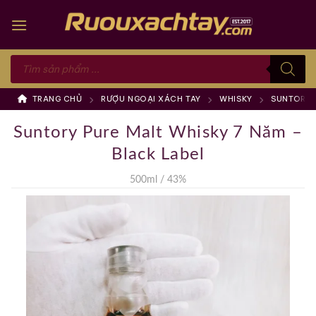
Skip
to
content
Tìm
kiếm
sản
phẩm
TRANG CHỦ
RƯỢU NGOẠI XÁCH TAY
WHISKY
SUNTORY
Suntory Pure Malt Whisky 7 Năm –
Black Label
500ml / 43%