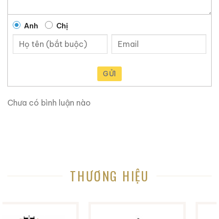
1969. Phương pháp ủ mạch nha cơ học với hệ thống
Wander-Hahfen (tương tự như Saladin) được sử dụng
từ năm 1969 đến 1972. Than bùn được nhập khẩu từ
Anh
Chị
Scotland.
Được cải tạo vào năm 1980. Đóng cửa hai năm 1987-
1988 khi ba trong số các cặp nồi chưng cất bị thu nhỏ.
GỬI
Có thời điểm họ phải tăng số lượng nồi chưng cất lên
mười hai.
Chưa có bình luận nào
Đóng cửa vào tháng 9 năm 2005 và sáu nồi chưng
cất được thay thế bằng hai cặp nồi chưng cất nhỏ
hơn từ Forsythe (Anh) và một cặp nhỏ hơn từ Miyake
(Nhật Bản).
THƯƠNG HIỆU
Mở cửa trở lại vào tháng 2 năm 2006. Có hai bể
nghiền mạch nha. Có sáu cặp nồi chưng cất với nhiều
sự đa dạng trong tất cả các khâu.