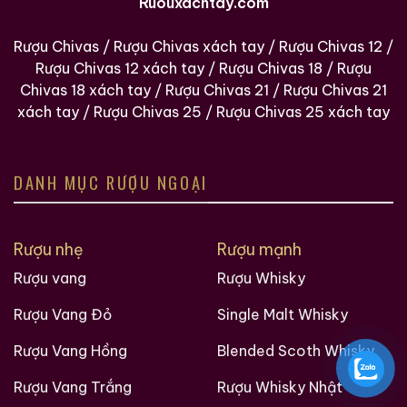
Ruouxachtay.com
tuyệt vời cho sản phẩm.
Rượu Chivas
/
Rượu Chivas xách tay
/
Rượu Chivas 12
/
Cách thưởng thức: Suntory Pure Malt Whiskey nên
Rượu Chivas 12 xách tay
/
Rượu Chivas 18
/
Rượu
được thưởng thức lạnh hoặc pha chế một chút
Chivas 18 xách tay
/
Rượu Chivas 21
/
Rượu Chivas 21
nước trái cây để giảm độ cay của whiskey, tôn lên
xách tay
/
Rượu Chivas 25
/
Rượu Chivas 25 xách tay
hương vị và mùi thơm của sản phẩm.
III. Cách thưởng thức rượu Suntory Pure Malt
Whisky 7 năm tuổi tại nhà.
DANH MỤC RƯỢU NGOẠI
1. Các bước chuẩn bị và pha chế rượu Suntory Pure Malt
Whisky 7 năm tuổi tại nhà.
Rượu nhẹ
Rượu mạnh
Để pha chế rượu Suntory Pure Malt Whisky 7 năm tuổi
Rượu vang
Rượu Whisky
tại nhà, bạn cần chuẩn bị các nguyên liệu sau:
Rượu Vang Đỏ
Single Malt Whisky
2 ly rượu mạch nha
Rượu Vang Hồng
Blended Scoth Whisky
1 ly rượu lúa mì
Rượu Vang Trắng
Rượu Whisky Nhật
1 ly rượu lúa mạch