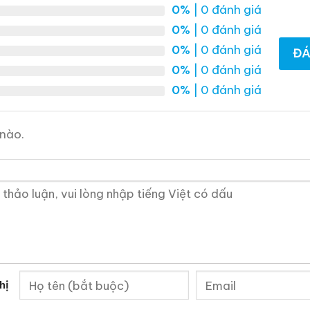
0%
| 0 đánh giá
0,0
0,0
(0 đánh giá)
(0 đánh giá)
0%
| 0 đánh giá
28.880.000
₫
70.975.000
₫
0%
| 0 đánh giá
ĐÁ
Zalo
Hotline
Zalo
Hotline
0%
| 0 đánh giá
0%
| 0 đánh giá
 Mẫu Rượu Brandy
nào.
hị