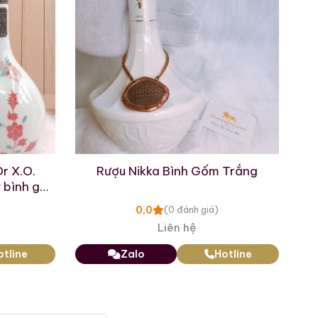
r X.O.
Rượu Nikka Bình Gốm Trắng
 bình gạn
0,0
(0 đánh giá)
Liên hệ
otline
Zalo
Hotline
Macallan 25 Fine Oak
Macallan 14 Years
Triple Cask Matured
Single Cask For
Release 2011
Whiskyfind Japan
700ml / 43%
700ml / 56.5 %