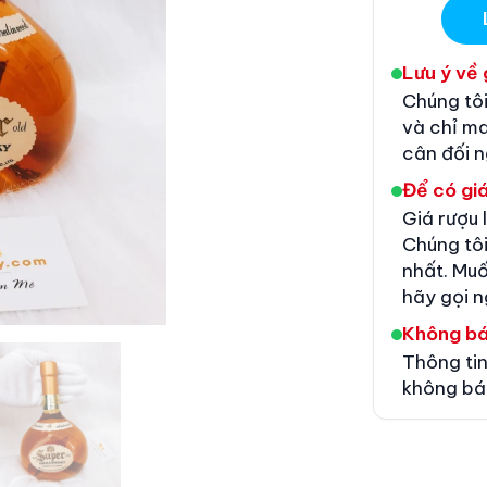
Lưu ý về 
Chúng tôi
và chỉ m
cân đối 
Để có giá
Giá rượu 
Chúng tôi
nhất. Muố
hãy gọi n
Không b
Thông tin
không bá