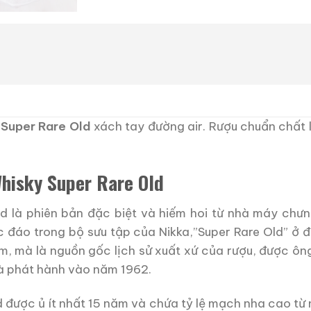
 Super Rare Old
xách tay đường air. Rượu chuẩn chất 
hisky Super Rare Old
d là phiên bản đặc biệt và hiếm hoi từ nhà máy chưn
 đáo trong bộ sưu tập của Nikka,”Super Rare Old” ở đ
m, mà là nguồn gốc lịch sử xuất xứ của rượu, được ô
à phát hành vào năm 1962.
d được ủ ít nhất 15 năm và chứa tỷ lệ mạch nha cao từ