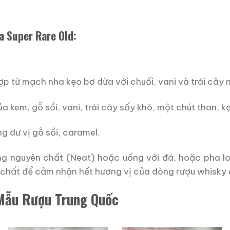
a Super Rare Old:
 từ mạch nha kẹo bơ dừa với chuối, vani và trái cây n
 kem, gỗ sồi, vani, trái cây sấy khô, một chút than, k
g dư vị gỗ sồi, caramel.
ống nguyên chất (Neat) hoặc uống với đá, hoặc pha l
 chất để cảm nhận hết hương vị của dòng rượu whisky
 Mẫu Rượu Trung Quốc