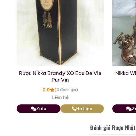
Giới Thiệu Một Số
ier
Rượu Nikka Brandy XO Eau De Vie
Nikka W
Pur Vin
0,0
(0 đánh giá)
Liên hệ
Zalo
Hotline
Z
Macallan 18 Sherry Oak
1997
Đánh giá Rượu Nhật
700ml / 43%