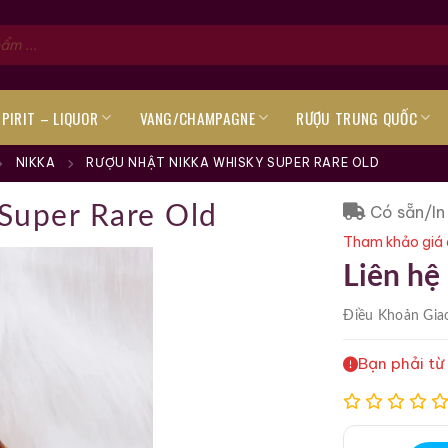
SPIRIT – LIQUOR
VANG/CHAMPAGNE
RƯỢU TRUNG QUỐC
NIKKA
RƯỢU NHẬT NIKKA WHISKY SUPER RARE OLD
Có sẵn/In
Super Rare Old
Tham khảo giá 
Liên hệ
Điều Khoản
Gia
Bạn phải từ