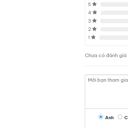
5
0,0
(0 đánh giá)
4
28.680.000
₫
3
Zalo
Hotline
2
1
Giới Thiệu Một Số
Chưa có đánh giá 
Anh
C