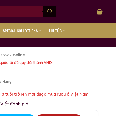
SPECIAL COLLECTIONS
TIN TỨC
 stock online
quốc tế đã quy đổi thành VNĐ:
o Hàng
 18 tuổi trở lên mới được mua rượu ở Việt Nam
Viết đánh giá