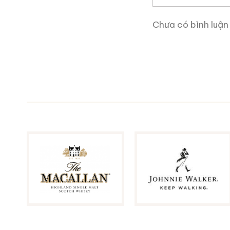
Brandy Changyu Gold
Chưa có bình luận
Medal
700ml / 40%
0,0
(0 đánh giá)
3.660.000
₫
Zalo
Hotline
Tại sao tin tưởng
r
Ruouxachtay.com
là tra
biết về nguồn gốc của một
có thể giúp bạn biết từng 
Trang web này rất hữu íc
và những gì học hỏi được 