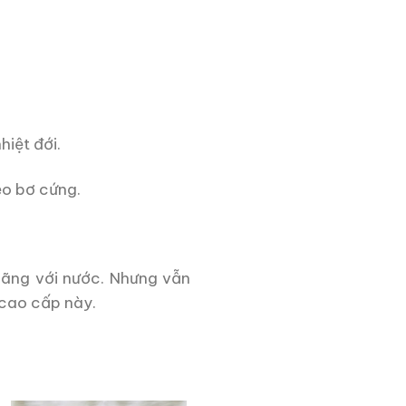
hiệt đới.
ẹo bơ cứng.
oãng với nước. Nhưng vẫn
 cao cấp này.