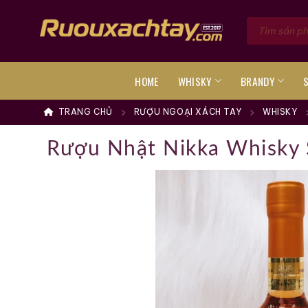
Skip
Tìm
to
kiếm
sản
content
phẩm
HOME
WHISKY
BRANDY
TRANG CHỦ
RƯỢU NGOẠI XÁCH TAY
WHISKY
Rượu Nhật Nikka Whisky 