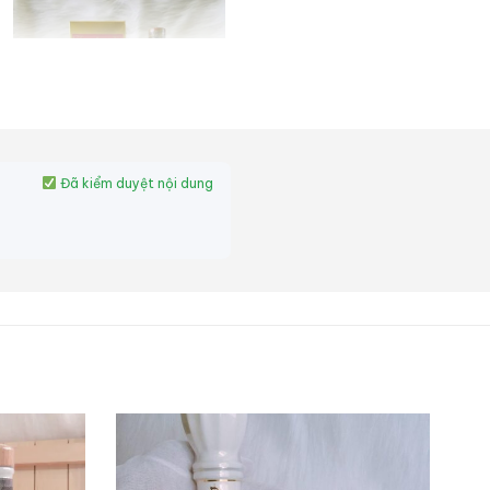
Đã kiểm duyệt nội dung
Rượu Cao Xương Hổ
Đông Bắc (Dongbei
hugu Jiu)
0,0
(0 đánh giá)
Liên hệ
Zalo
Hotline