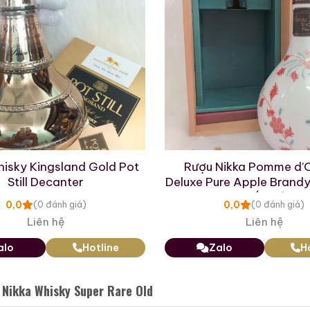
 Mẫu Rượu Whisky
hisky Kingsland Gold Pot
Rượu Nikka Pomme d’O
Still Decanter
Deluxe Pure Apple Brandy
gốm sứ
0,0
0,0
(0 đánh giá)
(0 đánh giá)
Liên hệ
Liên hệ
alo
Hotline
Zalo
H
Macallan 18 Sherry Oak
Macallan 25 Sherry
1996
Oak Release 2011
 Nikka Whisky Super Rare Old
700ml / 43%
700ml / 43%