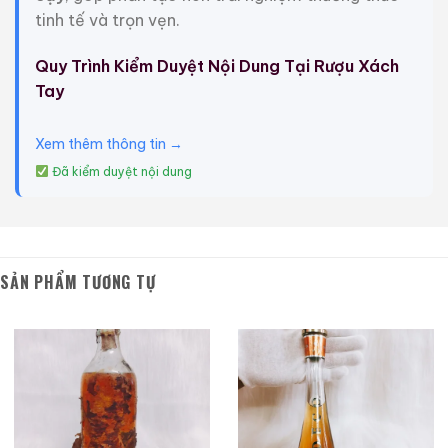
tinh tế và trọn vẹn.
Quy Trình Kiểm Duyệt Nội Dung Tại Rượu Xách
Tay
Xem thêm thông tin →
Macallan 18 Sherry
Macallan 18 Sherry
Đã kiểm duyệt nội dung
Oak 1997
Oak 1996
700ml / 43%
700ml / 43%
0,0
0,0
(0 đánh giá)
(0 đánh giá)
28.680.000
₫
28.880.000
₫
SẢN PHẨM TƯƠNG TỰ
Zalo
Hotline
Zalo
Hotline
Giới Thiệu Một Số Mẫu Rượu Brandy