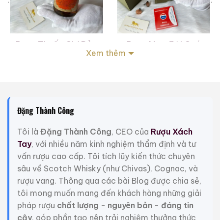
Rượu Thuốc Chí Bảo
Rượu Mao Đài Quý
Xem thêm
Tam Dương
Châu Ngũ Sao – Cáp
Họa Hữu Nghị 2021
500ml / 40%
500ml / 53%
0,0
0,0
(0 đánh giá)
(0 đánh giá)
3.450.000
₫
19.280.000
₫
Đặng Thành Công
Zalo
Hotline
Zalo
Hotline
Tôi là
Đặng Thành Công
, CEO của
Rượu Xách
Giới Thiệu Một Số Mẫu Rượu Whisky
Tay
, với nhiều năm kinh nghiệm thẩm định và tư
vấn rượu cao cấp. Tôi tích lũy kiến thức chuyên
sâu về Scotch Whisky (như Chivas), Cognac, và
rượu vang. Thông qua các bài Blog được chia sẻ,
tôi mong muốn mang đến khách hàng những giải
pháp rượu
chất lượng - nguyên bản - đáng tin
cậy
, góp phần tạo nên trải nghiệm thưởng thức