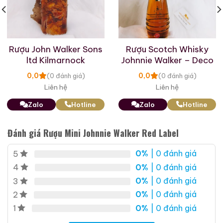
Rượu John Walker Sons
Rượu Scotch Whisky
ltd Kilmarnock
Johnnie Walker – Deco
0,0
0,0
(0 đánh giá)
(0 đánh giá)
Liên hệ
Liên hệ
Zalo
Hotline
Zalo
Hotline
Brandy Changyu Gold
Roi Des Rois Cognac
Đánh giá Rượu Mini Johnnie Walker Red Label
Medal
Monalisa
700ml / 40%
700ml / 40%
0%
| 0 đánh giá
5
0,0
(0 đánh giá)
0%
| 0 đánh giá
4
0,0
(0 đánh giá)
3.660.000
₫
4.250.000
₫
0%
| 0 đánh giá
3
Zalo
Hotline
0%
| 0 đánh giá
2
Zalo
Hotline
0%
| 0 đánh giá
1