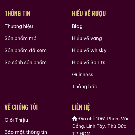
THÔNG TIN
HIỂU VỀ RƯỢU
Thương hiệu
Blog
Sản phẩm mới
Hiểu về vang
Sản phẩm đã xem
Hiểu về whisky
So sánh sản phẩm
Hiểu về Spirits
Guinness
Hàng Ngàn Khách Hàng Của ruouxachtay.com
Thông báo
VỀ CHÚNG TÔI
LIÊN HỆ
Địa chỉ: 1061 Phạm Văn
Giới Thiệu
Đồng, Linh Tây, Thủ Đức,
Bảo mật thông tin
TP.HCM