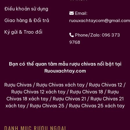
Điều khoản sử dụng
Email:
Giao hàng & Đổi trả
ruouxachtaycom@gmail.com
Các loại rượu sưu tầm quý hiềm trên thế giới tại
Ký gửi & Trao đổi
Phone/Zalo:
096 373
Ruouxachtay.com
9768
Bạn có thể quan tâm mẫu rượu chivas nổi bật tại
Ruouxachtay.com
Rượu Chivas
/
Rượu Chivas xách tay
/
Rượu Chivas 12
/
Rượu Chivas 12 xách tay
/
Rượu Chivas 18
/
Rượu
Chivas 18 xách tay
/
Rượu Chivas 21
/
Rượu Chivas 21
xách tay
/
Rượu Chivas 25
/
Rượu Chivas 25 xách tay
DANH MỤC RƯỢU NGOẠI