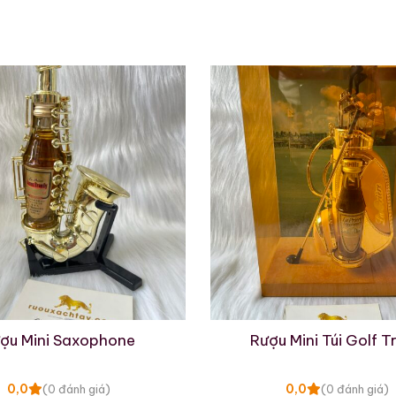
Macallan 18 Sherry Oak
Macallan 25 Sherry
1996
Oak Release 2011
700ml / 43%
700ml / 43%
0,0
0,0
(0 đánh giá)
(0 đánh giá)
28.880.000
₫
70.975.000
₫
Zalo
Hotline
Zalo
Hotline
 Mẫu Rượu Brandy
ợu Mini Saxophone
Rượu Mini Túi Golf T
0,0
0,0
(0 đánh giá)
(0 đánh giá)