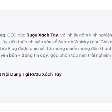
19.280.000
₫
23.750.000
₫
Zalo
Hotline
Zalo
Hotline
 Mẫu Rượu Whisky
ng
, CEO của
Rượu Xách Tay
, với nhiều năm kinh nghiệ
h lũy kiến thức chuyên sâu về Scotch Whisky (như Chiv
bài Blog được chia sẻ, tôi mong muốn mang đến khách
uyên bản - đáng tin cậy
, góp phần tạo nên trải nghiệm
t Nội Dung Tại Rượu Xách Tay