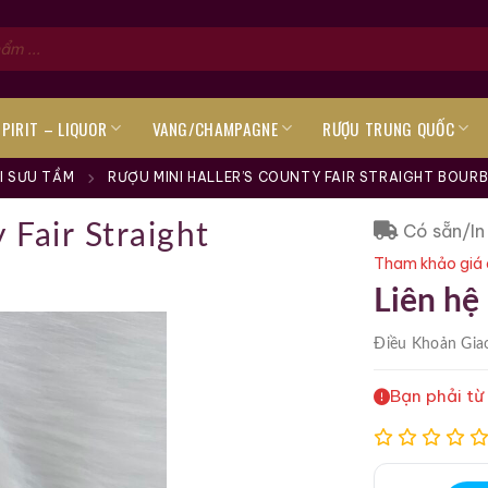
SPIRIT – LIQUOR
VANG/CHAMPAGNE
RƯỢU TRUNG QUỐC
I SƯU TẦM
RƯỢU MINI HALLER’S COUNTY FAIR STRAIGHT BOURB
Có sẵn/In
 Fair Straight
Tham khảo giá 
Liên hệ
Điều Khoản
Gia
Bạn phải từ