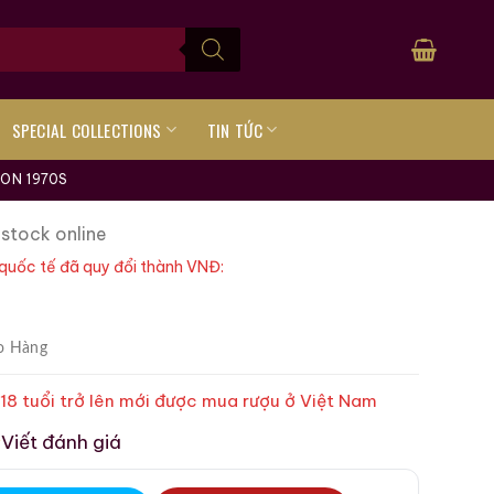
SPECIAL COLLECTIONS
TIN TỨC
ON 1970S
 stock online
quốc tế đã quy đổi thành VNĐ:
o Hàng
 18 tuổi trở lên mới được mua rượu ở Việt Nam
Viết đánh giá