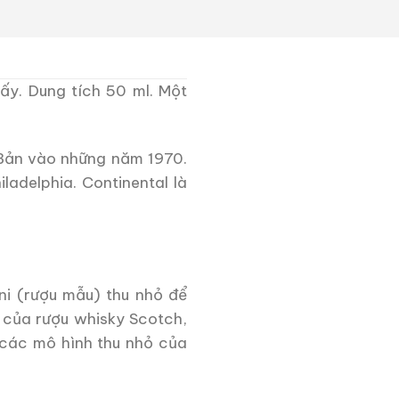
hấy. Dung tích 50 ml. Một
 Bản vào những năm 1970.
iladelphia.
Continental là
ni (rượu mẫu) thu nhỏ để
 của rượu whisky Scotch,
 các mô hình thu nhỏ của