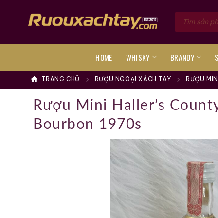
Skip
Tìm
to
kiếm
sản
content
phẩm
HOME
WHISKY
BRANDY
TRANG CHỦ
RƯỢU NGOẠI XÁCH TAY
RƯỢU MIN
Rượu Mini Haller’s County
Bourbon 1970s