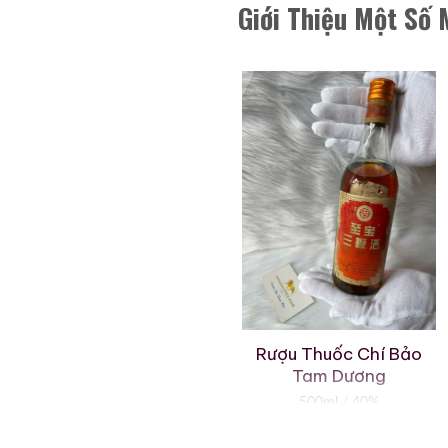
Giới Thiệu Một Số
Rượu Xương Hổ Vạn Lý
Rượu Thuốc Chí Bảo
Trường Thành
Tam Dương
620ml / 55%
500ml / 40%
0,0
0,0
(0 đánh giá)
(0 đánh giá)