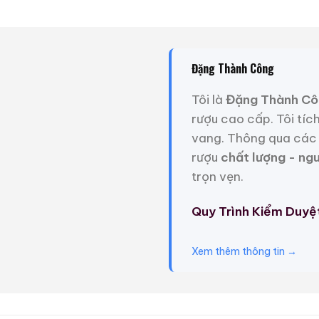
Liên hệ
3.450.000
₫
Zalo
Hotline
Zalo
Hotline
Đặng Thành Công
Giới Thiệu Một Số
Tôi là
Đặng Thành Cô
rượu cao cấp. Tôi tíc
vang. Thông qua các 
rượu
chất lượng - ng
trọn vẹn.
Quy Trình Kiểm Duyệ
Xem thêm thông tin →