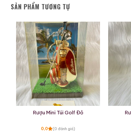
Macallan 18 Sherry Oak
SẢN PHẨM TƯƠNG TỰ
1997
700ml / 43%
0,0
(0 đánh giá)
28.680.000
₫
Zalo
Hotline
Giới Thiệu Một Số
e
Rượu Mini Túi Golf Đỏ
Rư
0,0
(0 đánh giá)