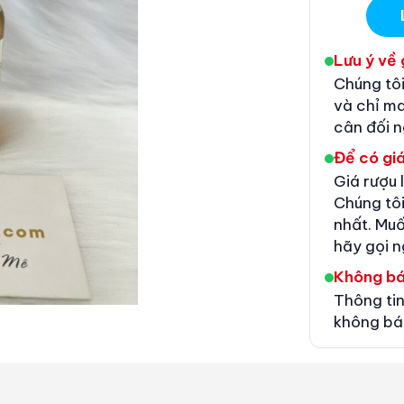
Lưu ý về 
Chúng tôi
và chỉ m
cân đối 
Để có giá
Giá rượu 
Chúng tôi
nhất. Muố
hãy gọi n
Không b
Thông tin
không bá