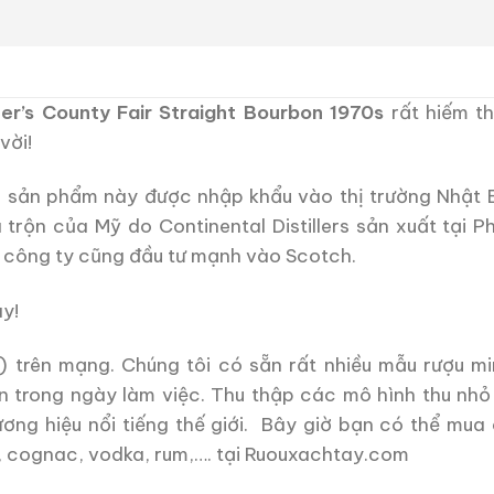
ler’s County Fair Straight Bourbon 1970s
rất hiếm t
vời!
g sản phẩm này được nhập khẩu vào thị trường Nhật
trộn của Mỹ do Continental Distillers sản xuất tại Ph
, công ty cũng đầu tư mạnh vào Scotch.
y!
) trên mạng. Chúng tôi có sẵn rất nhiều mẫu rượu mi
n trong ngày làm việc. Thu thập các mô hình thu nhỏ
ương hiệu nổi tiếng thế giới. Bây giờ bạn có thể mua
, cognac, vodka, rum,…. tại Ruouxachtay.com