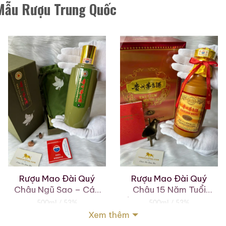
 Mẫu Rượu Trung Quốc
Rượu Mao Đài Quý
Rượu Mao Đài Quý
Châu Ngũ Sao – Cáp
Châu 15 Năm Tuổi
Họa Hữu Nghị 2021
(Kweichow Moutai 15
500ml / 53%
500ml / 53%
Year Old) 2025
Xem thêm
0,0
0,0
(0 đánh giá)
(0 đánh giá)