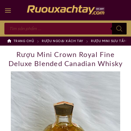
Skip
to
content
Tìm
kiếm
sản
phẩm
TRANG CHỦ
RƯỢU NGOẠI XÁCH TAY
RƯỢU MINI SƯU TẦM
Rượu Mini Crown Royal Fine
Deluxe Blended Canadian Whisky