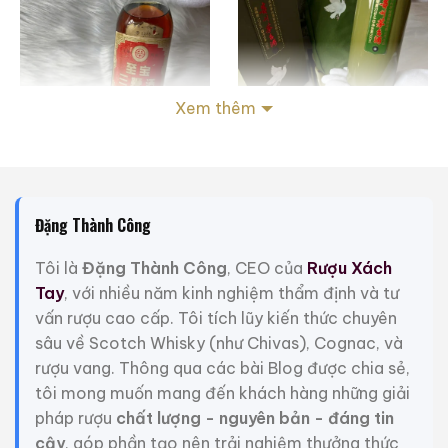
Xem thêm
Rượu Thuốc Chí Bảo
Rượu Mao Đài Quý
Tam Dương
Châu Ngũ Sao – Cáp
Đặng Thành Công
Họa Hữu Nghị 2021
500ml / 40%
500ml / 53%
Tôi là
Đặng Thành Công
, CEO của
Rượu Xách
0,0
0,0
(0 đánh giá)
(0 đánh giá)
Tay
, với nhiều năm kinh nghiệm thẩm định và tư
3.450.000
₫
19.280.000
₫
vấn rượu cao cấp. Tôi tích lũy kiến thức chuyên
Zalo
Hotline
Zalo
Hotline
sâu về Scotch Whisky (như Chivas), Cognac, và
rượu vang. Thông qua các bài Blog được chia sẻ,
Giới Thiệu Một Số Mẫu Rượu Whisky
tôi mong muốn mang đến khách hàng những giải
pháp rượu
chất lượng - nguyên bản - đáng tin
cậy
, góp phần tạo nên trải nghiệm thưởng thức