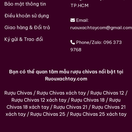
Bảo mật thông tin
TP.HCM
Điều khoản sử dụng
Email:
Giao hàng & Đổi trả
ruouxachtaycom@gmail.com
Ký gửi & Trao đổi
Phone/Zalo:
096 373
9768
Các loại rượu sưu tầm quý hiềm trên thế giới tại
Ruouxachtay.com
Bạn có thể quan tâm mẫu rượu chivas nổi bật tại
Ruouxachtay.com
Rượu Chivas
/
Rượu Chivas xách tay
/
Rượu Chivas 12
/
Rượu Chivas 12 xách tay
/
Rượu Chivas 18
/
Rượu
Chivas 18 xách tay
/
Rượu Chivas 21
/
Rượu Chivas 21
xách tay
/
Rượu Chivas 25
/
Rượu Chivas 25 xách tay