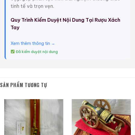
tinh tế và trọn vẹn.
Quy Trình Kiểm Duyệt Nội Dung Tại Rượu Xách
Tay
Xem thêm thông tin →
Đã kiểm duyệt nội dung
Macallan 18 Sherry
Macallan 18 Sherry
SẢN PHẨM TƯƠNG TỰ
Oak 1997
Oak 1996
700ml / 43%
700ml / 43%
0,0
0,0
(0 đánh giá)
(0 đánh giá)
28.680.000
₫
28.880.000
₫
Zalo
Hotline
Zalo
Hotline