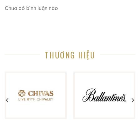
hơn nữa đang chờ bạn khám phá.
Chưa có bình luận nào
Ruouxachtay.com rất vinh dự được đồng hành cùng
các bạn trên hành trình khám phá thế giới hương vị
này!
Ruouxachtay.com – Cham Vào Đam Mê
THƯƠNG HIỆU
Trăm Nghe Không Bằng Một Thấy