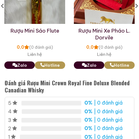
Giới Thiệu Một Số Mẫu Rượu Brandy
Rượu Mini Sáo Flute
Rượu Mini Xe Pháo L.
Dorvile
0,0
0,0
(0 đánh giá)
(0 đánh giá)
Liên hệ
Liên hệ
Zalo
Hotline
Zalo
Hotline
Đánh giá Rượu Mini Crown Royal Fine Deluxe Blended
Canadian Whisky
0%
| 0 đánh giá
5
Brandy Changyu Gold
Roi Des Rois Cognac
0%
| 0 đánh giá
4
Medal
Monalisa
0%
| 0 đánh giá
3
700ml / 40%
700ml / 40%
0%
| 0 đánh giá
2
0,0
(0 đánh giá)
0,0
(0 đánh giá)
0%
| 0 đánh giá
1