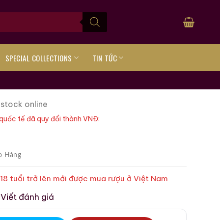
SPECIAL COLLECTIONS
TIN TỨC
 stock online
quốc tế đã quy đổi thành VNĐ:
o Hàng
 18 tuổi trở lên mới được mua rượu ở Việt Nam
Viết đánh giá