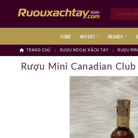
Skip
Tìm
to
kiếm
sản
content
phẩm
HOME
WHISKY
BRANDY
TRANG CHỦ
RƯỢU NGOẠI XÁCH TAY
RƯỢU MIN
Rượu Mini Canadian Club