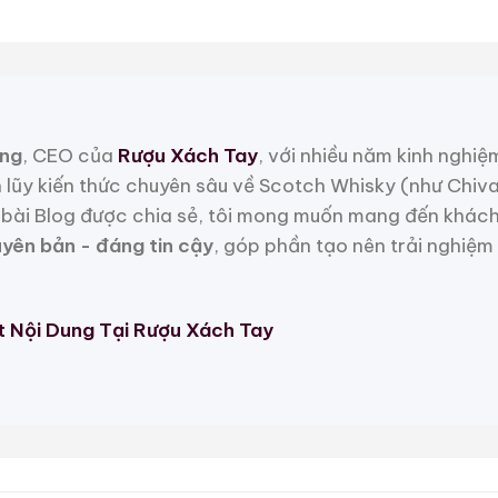
 Mẫu Rượu Whisky
ng
, CEO của
Rượu Xách Tay
, với nhiều năm kinh nghiệ
h lũy kiến thức chuyên sâu về Scotch Whisky (như Chiv
bài Blog được chia sẻ, tôi mong muốn mang đến khách
uyên bản - đáng tin cậy
, góp phần tạo nên trải nghiệm
t Nội Dung Tại Rượu Xách Tay
Macallan 18 Sherry Oak
Macallan 25 Sherry
1996
Oak Release 2011