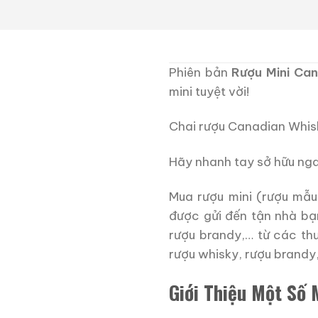
Phiên bản
Rượu Mini Ca
mini tuyệt vời!
Chai rượu Canadian Whisk
Hãy nhanh tay sở hữu nga
Mua rượu mini (rượu mẫu
được gửi đến tận nhà bạ
rượu brandy,… từ các th
rượu whisky, rượu brandy
Giới Thiệu Một Số