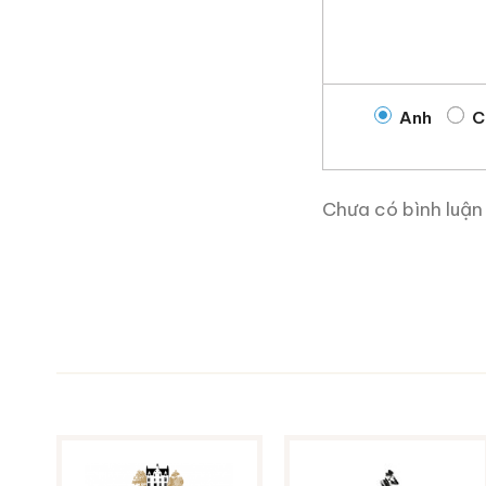
và những gì học hỏi được 
rượu ngoại, những mẫu rư
được cửa hàng rượu ngoại
Anh
C
Ruouxachtay.com rất vin
này!
Chưa có bình luận
Ruouxachtay.com – Cha
Trăm Nghe Không Bằng 