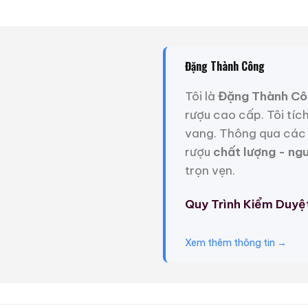
Giới Thiệu Một Số
Đặng Thành Công
Tôi là
Đặng Thành Cô
rượu cao cấp. Tôi tíc
vang. Thông qua các 
rượu
chất lượng - ng
trọn vẹn.
Quy Trình Kiểm Duyệ
Xem thêm thông tin →
Macallan 18 Sherry Oak
1997