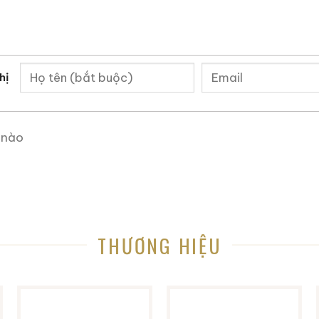
trong hơn 10 năm trong lĩnh vực này. Bạn sẽ tìm thấy 
ợu quý hiếm, cách thưởng thức rượu, kinh nghiệm phân
 uy tín và còn nhiều điều thú vị hơn nữa đang chờ bạn
hị
h dự được đồng hành cùng các bạn trên hành trình kh
 nào
m Vào Đam Mê
Một Thấy
THƯƠNG HIỆU