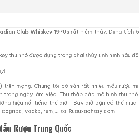
nadian Club Whiskey 1970s
rất hiếm thấy. Dung tích 
ey thu nhỏ được đựng trong chai thủy tinh hình nâu đặ
y!
) trên mạng. Chúng tôi có sẵn rất nhiều mẫu rượu mi
n trong ngày làm việc. Thu thập các mô hình thu nhỏ
ương hiệu nổi tiếng thế giới. Bây giờ bạn có thể mua
, cognac, vodka, rum,…. tại Ruouxachtay.com
 Mẫu Rượu Trung Quốc