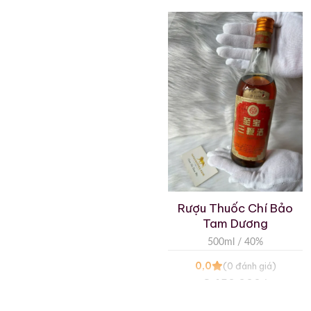
Rượu Xương Hổ Vạn Lý
Rượu Thuốc Chí Bảo
Trường Thành
Tam Dương
620ml / 55%
500ml / 40%
0,0
0,0
(0 đánh giá)
(0 đánh giá)
Liên hệ
3.450.000
₫
Zalo
Hotline
Zalo
Hotline