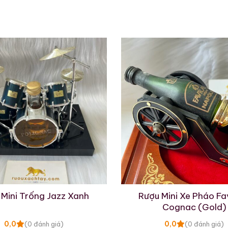
700ml / 43%
700ml / 43%
0,0
0,0
(0 đánh giá)
(0 đánh giá)
28.880.000
₫
70.975.000
₫
Zalo
Hotline
Zalo
Hotline
 Mẫu Rượu Brandy
 Mini Trống Jazz Xanh
Rượu Mini Xe Pháo Fa
Cognac (Gold)
0,0
0,0
(0 đánh giá)
(0 đánh giá)