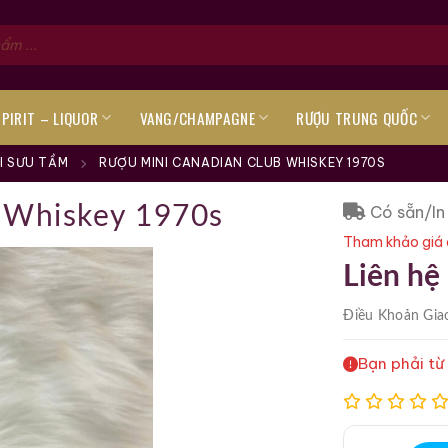
SPIRIT – LIQUOR
VANG/CHAMPAGNE
RƯỢU TRUNG QUỐC
I SƯU TẦM
RƯỢU MINI CANADIAN CLUB WHISKEY 1970S
Có sẵn/In
 Whiskey 1970s
Tham khảo giá 
Liên hệ
Điều Khoản
Gia
Bạn phải từ