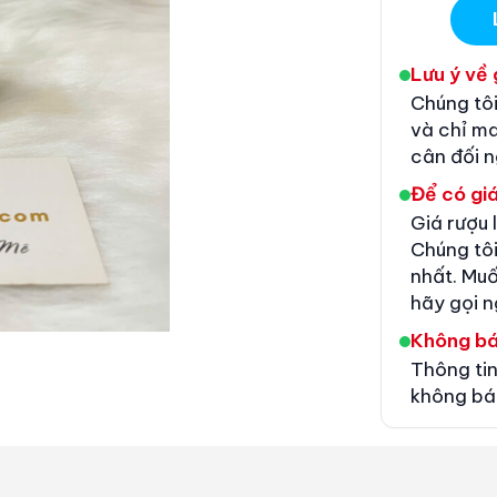
Lưu ý về 
Chúng tôi
và chỉ m
cân đối 
Để có giá
Giá rượu 
Chúng tôi
nhất. Muố
hãy gọi n
Không b
Thông tin
không bá