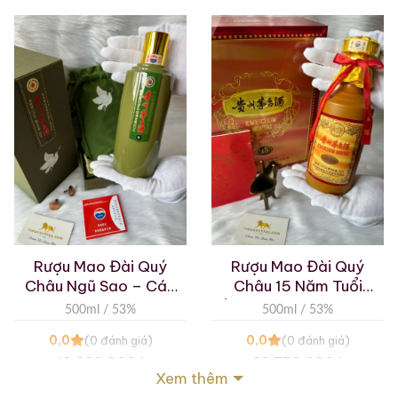
Rượu Mao Đài Quý
Rượu Mao Đài Quý
Châu Ngũ Sao – Cáp
Châu 15 Năm Tuổi
Họa Hữu Nghị 2021
(Kweichow Moutai 15
500ml / 53%
500ml / 53%
Year Old) 2025
0,0
0,0
(0 đánh giá)
(0 đánh giá)
19.280.000
₫
23.750.000
₫
Xem thêm
Zalo
Hotline
Zalo
Hotline