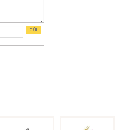
lịch sử nguồn gốc các loại
 biệt rượu, cách chọn lưa
 khám phá.
GỬI
ám phá thế giới hương vị