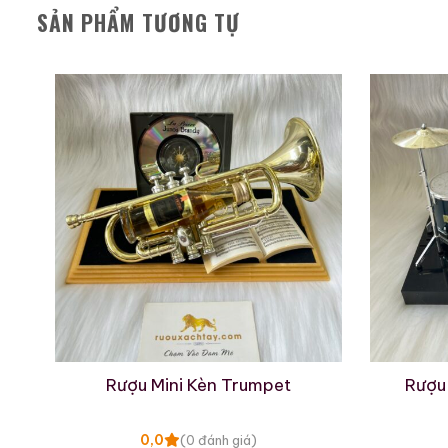
700ml / 43%
SẢN PHẨM TƯƠNG TỰ
0,0
(0 đánh giá)
28.680.000
₫
Zalo
Hotline
Giới Thiệu Một Số
Rượu Mini Kèn Trumpet
Rượu
0,0
(0 đánh giá)