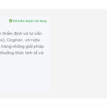
Đã kiểm duyệt nội dung
m thẩm định và tư vấn
as), Cognac, và rượu
 hàng những giải pháp
 thưởng thức tinh tế và
Macallan 25 Fine Oak
Macallan 14 Years
Triple Cask Matured
Single Cask For