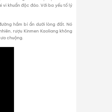
 vi khuẩn độc đáo. Với ba yếu tố lý
ường hầm bí ẩn dưới lòng đất. Nó
nhiên, rượu Kinmen Kaoliang không
 ưa chuộng.