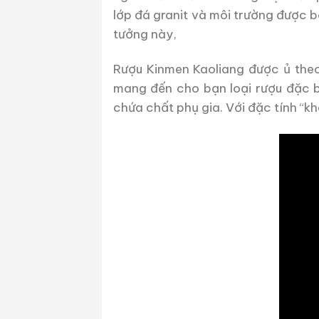
lớp đá granit và môi trường được b
tưởng này,
Rượu Kinmen Kaoliang được ủ the
mang đến cho bạn loại rượu đặc b
chứa chất phụ gia. Với đặc tính “k