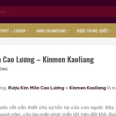
SPIRIT – LIQUOR
VANG/CHAMPAGNE
RƯỢU TRUNG QUỐC
 Cao Lương – Kinmen Kaoliang
CÔNG
ưởng,
Rượu Kim Môn Cao Lương – Kinmen Kaoliang
là m
ước rất cần thiết cho sự tồn tại của con người. Đây
quanh năm, cây lúa miến phát triển tốt trên đất khô. Đ