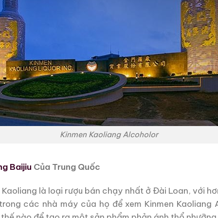
Kinmen Kaoliang Alcoholor
g Baijiu
Của Trung Quốc
oliang là loại rượu bán chạy nhất ở Đài Loan, với hơn
trong các nhà máy của họ để xem Kinmen Kaoliang Al
 thế nào để tạo ra một sản phẩm phản ánh thổ nhưỡng