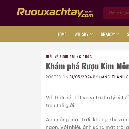
Skip
Tìm
to
kiếm
sản
content
phẩm
HOME
WHISKY
BRANDY
HIỂU VỀ RƯỢU TRUNG QUỐC
Khám phá Rượu Kim Môn
POSTED ON
31/05/2024
BY
ĐẶNG THÀNH 
Với thời tiết tốt và vị trí địa lý lý t
trên thế giới.
Ánh sáng mặt trời, không khí và n
ngon. Với nhiều ánh sáng mặt trời 