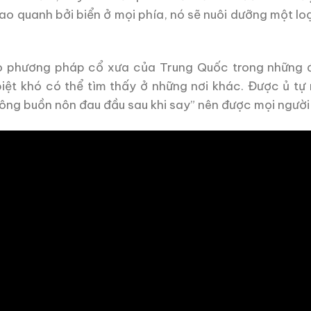
ao quanh bởi biển ở mọi phía, nó sẽ nuôi dưỡng một loại
o phương pháp cổ xưa của Trung Quốc trong những đ
iệt khó có thể tìm thấy ở những nơi khác. Được ủ tự 
hông buồn nôn đau đầu sau khi say” nên được mọi người