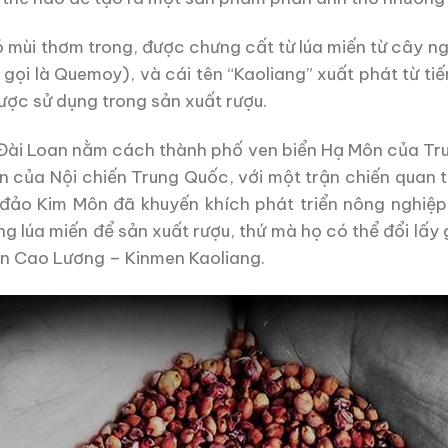
ó mùi thơm trong, được chưng cất từ ​​lúa miến từ cây n
ọi là Quemoy), và cái tên “Kaoliang” xuất phát từ ti
ược sử dụng trong sản xuất rượu.
Đài Loan nằm cách thành phố ven biển Hạ Môn của Tru
n của Nội chiến Trung Quốc, với một trận chiến quan 
ảo Kim Môn đã khuyến khích phát triển nông nghiệp 
g lúa miến để sản xuất rượu, thứ mà họ có thể đổi lấy
ôn Cao Lương – Kinmen Kaoliang.