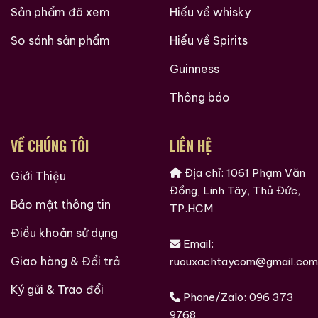
Sản phẩm đã xem
Hiểu về whisky
So sánh sản phẩm
Hiểu về Spirits
Guinness
Thông báo
VỀ CHÚNG TÔI
LIÊN HỆ
Địa chỉ: 1061 Phạm Văn
Giới Thiệu
Đồng, Linh Tây, Thủ Đức,
Brandy Changyu Gold
Bảo mật thông tin
Roi Des Rois Cognac
TP.HCM
Medal
Monalisa
Điều khoản sử dụng
700ml / 40%
Email:
700ml / 40%
Giao hàng & Đổi trả
0,0
(0 đánh giá)
ruouxachtaycom@gmail.com
0,0
(0 đánh giá)
3.660.000
₫
4.250.000
₫
Ký gửi & Trao đổi
Phone/Zalo:
096 373
Zalo
Hotline
Zalo
Hotline
9768