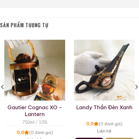
Blanc. Nó có tính axit mạnh và không phù hợp với
rượu vang, nhưng khi được pha thành rượu mạnh, axit
sẽ chuyển sang mùi hương và tạo ra một hương thơm
thanh lịch.
SẢN PHẨM TƯƠNG TỰ
Chai Croizet Napoleon White Porcelain Cognac đặc
biệt này có một loại rượu cognac chất lượng đặc biệt
bên trong. Được trình bày trong một hình dạng chai
độc đáo, đây là một chai có giá trị sưu tập cao!
Thông tin thêm:
Nhà Máy Chưng Cất: Croizet
Quốc Gia: Pháp
Gautier Cognac XO –
Landy Thần Đèn Xanh
Lantern
Dòng Rượu: Brandy
750ml / 13%
0,0
(0 đánh giá)
Nhóm Rượu: Cognac
Liên hệ
0,0
(0 đánh giá)