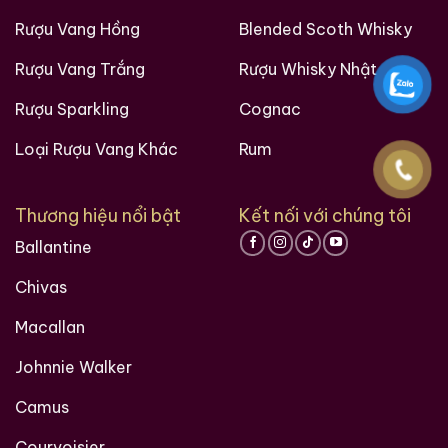
các bạn trên hành trình khám phá thế giới hương vị
Rượu Vang Hồng
Blended Scoth Whisky
này!
Rượu Vang Trắng
Rượu Whisky Nhật
Ruouxachtay.com – Cham Vào Đam Mê
Rượu Sparkling
Cognac
Trăm Nghe Không Bằng Một Thấy
Loại Rượu Vang Khác
Rum
Thương hiệu nổi bật
Kết nối với chúng tôi
Ballantine
Chivas
Macallan
Johnnie Walker
Camus
Courvoisier