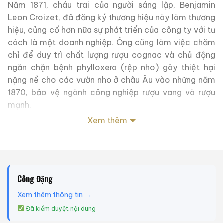
Năm 1871, cháu trai của người sáng lập, Benjamin
Leon Croizet, đã đăng ký thương hiệu này làm thương
hiệu, củng cố hơn nữa sự phát triển của công ty với tư
cách là một doanh nghiệp. Ông cũng làm việc chăm
chỉ để duy trì chất lượng rượu cognac và chủ động
ngăn chặn bệnh phylloxera (rệp nho) gây thiệt hại
nặng nề cho các vườn nho ở châu Âu vào những năm
1870, bảo vệ ngành công nghiệp rượu vang và rượu
mạnh.
Xem thêm
Cũng trong việc tạo ra tên gọi Cognac được ban hành
vào năm 1909, Ông đã đóng góp rất nhiều cho nền
tảng của rượu cognac ngày nay.
Để duy trì chất lượng của nguyên liệu thô, Croizet sở
Công Đặng
hữu 58 ha đất ở Grande Champagne và tự tay trồng
Xem thêm thông tin →
nho.
Đã kiểm duyệt nội dung
Nho trắng được dùng làm nguyên liệu chủ yếu là Ugni