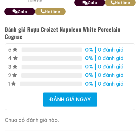
Liên hệ
Zalo
Hotline
Tuổi Rượu: Napoleon
Zalo
Hotline
Cường Độ: 40%
Đánh giá Rượu Croizet Napoleon White Porcelain
Dung Tích: 750ml
Cognac
Tình Trạng Tem Nhãn: Tốt
0%
| 0 đánh giá
5
0%
| 0 đánh giá
4
Tình Trạng Mức Rượu: Tốt
0%
| 0 đánh giá
3
0%
| 0 đánh giá
2
Trọng Lượng: 2kg
0%
| 0 đánh giá
1
Giới Thiệu Một Số Mẫu Rượu Trung Quốc
ĐÁNH GIÁ NGAY
Chưa có đánh giá nào.