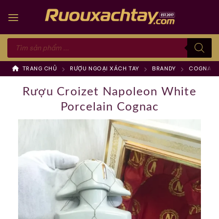
Skip
to
content
Tìm
kiếm
sản
phẩm
TRANG CHỦ
RƯỢU NGOẠI XÁCH TAY
BRANDY
COGNAC
Rượu Croizet Napoleon White
Porcelain Cognac