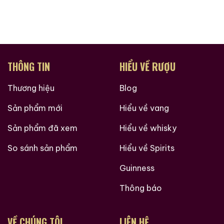
Phiên bản này thuộc dòng
20 Year Aged Yellow
Wine
, đóng trong:
Chai gốm men sứ màu trắng – xanh
phong cách
cổ truyền Trung Hoa.
THÔNG TIN
HIỂU VỀ RƯỢU
Tem và họa tiết men lam thể hiện văn hóa Thiệu
Hưng.
Thương hiệu
Blog
Biểu tượng “20年” vàng
(20 năm tuổi) gắn phía
Sản phẩm mới
Hiểu về vang
trước.
Hộp gỗ sang trọng, khóa kim loại, phù hợp trưng
Sản phẩm đã xem
Hiểu về whisky
bày hoặc biếu tặng.
So sánh sản phẩm
Hiểu về Spirits
Dung tích tiêu chuẩn:
500ml
Guinness
Nồng độ cồn phổ biến:
14% – 17%
(tùy lô xuất khẩu)
Thông báo
Giá trị 20 năm ủ
Ưu điểm của Hoàng Tửu 20 năm:
VỀ CHÚNG TÔI
LIÊN HỆ