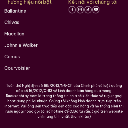
Thương hiệu nổi bật
Kết nối với chúng tôi
Một trong những dòng 20 năm ổn định chất lượng
Ballantine
nhất của Guyue Longshan.
Điểm mạnh là
hương vị hài hòa, dễ uống
, thích hợp
Chivas
cho cả người mới trải nghiệm Hoàng Tửu.
Macallan
Thiết kế gốm sứ cao cấp giúp giá trị sưu tầm cao.
Johnnie Walker
Được đánh giá cao tại các thị trường nhập khẩu
như Singapore, Hong Kong, Malaysia.
Camus
6. Thưởng thức & kết hợp món ăn
Courvoisier
Cách dùng
Tuân thủ Nghị định số 185/2013/NĐ-CP của Chính phủ và luật quảng
Người Trung Hoa thường uống Hoàng Tửu theo ba
cáo số 16/2012/QH13 về kinh doanh bán hàng qua mạng.
kiểu:
Ruouxachtay.com là trang thông tin chia sẻ kiến thức về rượu ngoại
hoạt động phi lơi nhuận. Chúng tôi không kinh doanh trực tiếp trên
internet. Vui lòng đến trực tiếp đến các cửa hàng và hệ thống siêu thị
Uống ấm 40–50°C
để mở mùi thơm tối đa
rượu ngoại hoặc gọi tới số hotline để được tư vấn. ( giá trên website
chỉ mang tính chất tham khảo)
Uống lạnh 10–12°C
để vị đậm hơn, dễ uống hơn
Uống nguyên chất ở nhiệt độ phòng