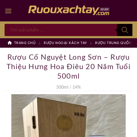
Skip
to
content
Tìm
kiếm
sản
phẩm
TRANG CHỦ
RƯỢU NGOẠI XÁCH TAY
RƯỢU TRUNG QUỐC
Rượu Cổ Nguyệt Long Sơn – Rượu
Thiệu Hưng Hoa Điêu 20 Năm Tuổi
500ml
500ml / 14%