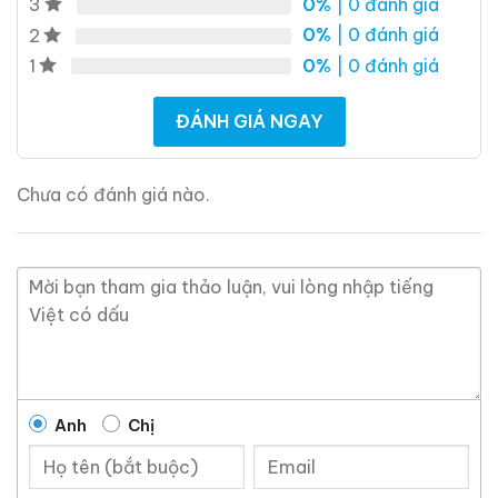
0%
| 0 đánh giá
3
Video
0%
| 0 đánh giá
2
0%
| 0 đánh giá
1
ĐÁNH GIÁ NGAY
00:00
06:26
Chưa có đánh giá nào.
Guyue Longshan
(古越龙山 – Cổ Nguyệt Long Sơn) là
thương hiệu Hoàng Tửu lâu đời bậc nhất Trung Quốc,
có lịch sử hơn
2.000 năm
và được coi là “quốc tửu”
trong văn hóa Thiệu Hưng.
Thương hiệu chính thức được công nhận và phát triển
quy mô công nghiệp từ
năm 1958
, và đến nay đã trở
thành nhà sản xuất rượu Thiệu Hưng lớn nhất cả nước.
Anh
Chị
Điểm làm nên danh tiếng của Guyue Longshan:
Sử dụng
nước suối núi Kuaiji
– nguồn nước nổi tiếng