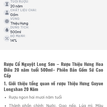
TUỔI RƯỢU:
20 năm
CHẤT LIỆU CHAI:
Gốm
VÙNG:
Thiệu Hưng
DUNG TÍCH:
500ml
ĐỘ MẠNH:
14%
Rượu Cổ Nguyệt Long Sơn – Rượu Thiệu Hưng Hoa
Điêu 20 năm tuổi 500ml– Phiên Bản Gốm Sứ Cao
Cấp
1. Giới thiệu tổng quan về rượu Thiệu Hưng Guyue
Longshan 20 Năm
Rượu ngon hai mươi năm tuổi
Thành phần chính: Nước, Gạo nếp, Lúa mì, Màu