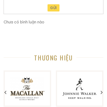
về độ tinh khiết.
GỬI
Nguyên liệu gạo nếp thượng hạng vùng Chiết
Giang.
Chưa có bình luận nào
Phương pháp
lên men cổ truyền
với men đỏ tự
nhiên.
Quy trình
ủ chum kéo dài từ 5 – 30 năm
trong các
hầm rượu đất đặc biệt.
THƯƠNG HIỆU
Dòng 20 năm là một trong những phân khúc cao cấp,
trải qua thời gian ủ dài lâu, giúp hương và vị trở nên
sâu lắng và tinh tế.
3. Phiên bản Rượu Cổ Nguyệt Long Sơn – Rượu
Thiệu Hưng Hoa Điêu 20 năm tuổi 500ml – Đặc
điểm và giá trị
Thiết kế & Phiên bản