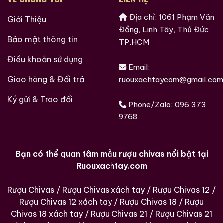
Màu hổ phách đậm sang trọng.
Địa chỉ: 1061 Phạm Văn
Giới Thiệu
Đồng, Linh Tây, Thủ Đức,
Mùi thơm chín ngọt, có chiều sâu (mật ong, gỗ, hạt
Bảo mật thông tin
TP.HCM
rang, trái cây khô).
Điều khoản sử dụng
Vị mềm, dịu, độ ngọt tự nhiên rõ rệt và hậu vị kéo
Email:
dài.
Giao hàng & Đổi trả
ruouxachtaycom@gmail.com
Cấu trúc rượu mượt và tròn, phù hợp thưởng thức từ
Ký gửi & Trao đổi
tĩnh lạnh đến ấm nóng.
Phone/Zalo:
096 373
9768
4. Rượu làm ở nước nào? Thuộc vùng nào?
Nước sản xuất:
Trung Quốc
Bạn có thể quan tâm mẫu rượu chivas nổi bật tại
Vùng:
Thiệu Hưng (Shaoxing), tỉnh Chiết Giang
Ruouxachtay.com
(Zhejiang)
Loại rượu:
Hoàng tửu / Shaoxing Wine (không phải
Rượu Chivas
/
Rượu Chivas xách tay
/
Rượu Chivas 12
/
Rượu Chivas 12 xách tay
/
Rượu Chivas 18
/
Rượu
whisky)
Chivas 18 xách tay
/
Rượu Chivas 21
/
Rượu Chivas 21