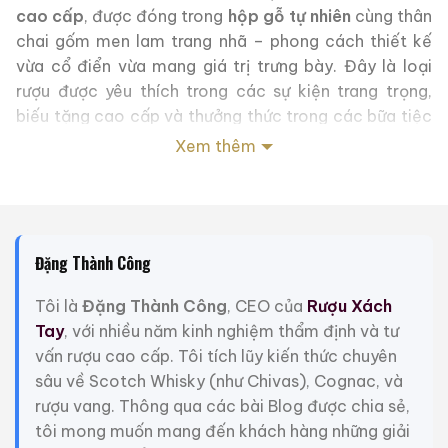
cao cấp
, được đóng trong
hộp gỗ tự nhiên
cùng thân
chai gốm men lam trang nhã – phong cách thiết kế
vừa cổ điển vừa mang giá trị trưng bày. Đây là loại
rượu được yêu thích trong các sự kiện trang trọng,
biếu tặng cao cấp và thưởng thức trong các bữa tiệc
truyền thống.
Xem thêm
Mặc dù trên một số website Việt Nam thường đặt loại
rượu này vào danh mục “whisky nhập khẩu”, nhưng
đây hoàn toàn không phải whisky
, mà là
rượu gạo
Đặng Thành Công
lên men truyền thống của Trung Quốc
. Việc hiểu
đúng dòng sản phẩm giúp người dùng chọn được loại
Tôi là
Đặng Thành Công
, CEO của
Rượu Xách
rượu phù hợp với mục đích thưởng thức, sưu tầm hoặc
Tay
, với nhiều năm kinh nghiệm thẩm định và tư
tặng biếu.
vấn rượu cao cấp. Tôi tích lũy kiến thức chuyên
sâu về Scotch Whisky (như Chivas), Cognac, và
Nguyên liệu: Sử dụng nguồn nước mùa đông của Hồ
rượu vang. Thông qua các bài Blog được chia sẻ,
Kiến Hồ làm mạch sống, trong vắt và tinh khiết; lựa
tôi mong muốn mang đến khách hàng những giải
chọn gạo nếp hảo hạng làm xương sống, xanh tươi và