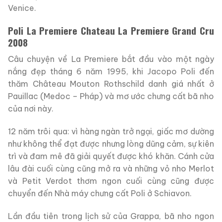
Venice.
Poli La Premiere Chateau La Premiere Grand Cru
2008
Câu chuyện về La Premiere bắt đầu vào một ngày
nắng đẹp tháng 6 năm 1995, khi Jacopo Poli đến
thăm Château Mouton Rothschild danh giá nhất ở
Pauillac (Medoc – Pháp) và mơ ước chưng cất bã nho
của nơi này.
12 năm trôi qua: vì hàng ngàn trở ngại, giấc mơ dường
như không thể đạt được nhưng lòng dũng cảm, sự kiên
trì và đam mê đã giải quyết được khó khăn. Cánh cửa
lâu đài cuối cùng cũng mở ra và những vỏ nho Merlot
và Petit Verdot thơm ngon cuối cùng cũng được
chuyển đến Nhà máy chưng cất Poli ở Schiavon.
Lần đầu tiên trong lịch sử của Grappa, bã nho ngon