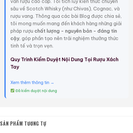
vấn rượu cao cấp. Tôi tích lũy kiến thức chuyên
sâu về Scotch Whisky (như Chivas), Cognac, và
rượu vang. Thông qua các bài Blog được chia sẻ,
tôi mong muốn mang đến khách hàng những giải
pháp rượu
chất lượng - nguyên bản - đáng tin
cậy
, góp phần tạo nên trải nghiệm thưởng thức
tinh tế và trọn vẹn.
Bản hợp đồng giữa Poli Grappa và Château Mouton
Rothschild
Quy Trình Kiểm Duyệt Nội Dung Tại Rượu Xách
Tay
Quá trình chưng cất năm 2007 tạo ra một loại rượu
Xem thêm thông tin →
mạnh sau đó được lưu trữ trong hầm ngầm của Nhà
máy chưng cất Poli, nơi có khoảng 4.000 thùng gỗ
Đã kiểm duyệt nội dung
sồi 225 lít.
Sau 21 năm kiên nhẫn chờ đợi, giấc mơ đã trở thành
sự thật: vào tháng 6 năm 2016, lô Poli La Premiere
SẢN PHẨM TƯƠNG TỰ
đầu tiên đã được đóng chai, một loại rượu mạnh uy