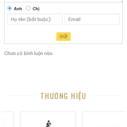
Loại rượu chưng cất: Grappa
Anh
Chị
Nguyên liệu: Bã nho
Nước xuất xứ: Ý
GỬI
Khu vực: Veneto
Chưa có bình luận nào
Nồng độ cồn: 46%
Nhiệt độ phục vụ: từ 18° đến 20°C
Điều gì khiến Poli La Premiere Acquavite Vinaccia
trở nên độc đáo đến vậy?
THƯƠNG HIỆU
Rượu La Premiere của nhà máy chưng cất Poli đúng
như tên gọi của nó. Đây là loại rượu mạnh bã nho đầu
tiên trong lịch sử rượu grappa được chưng cất tại Ý từ
loại bã nho ngon nhất của Pháp.