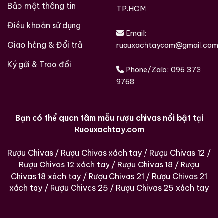
9. Petrus 2016 – Tuyên ngôn của đẳng cấp sống
Bảo mật thông tin
TP.HCM
Petrus không chỉ là rượu vang, mà là
một phần của
Điều khoản sử dụng
văn hóa thượng lưu
.
Email:
Mỗi chai Petrus 2016 là một khoảnh khắc – một di
Giao hàng & Đổi trả
ruouxachtaycom@gmail.com
sản – một trải nghiệm không thể quên.
Ký gửi & Trao đổi
Phone/Zalo:
096 373
Thưởng thức Petrus là chạm đến đỉnh cao của
9768
hương vị.
Sở hữu Petrus là khẳng định vị thế và phong cách
sống.
Bạn có thể quan tâm mẫu rượu chivas nổi bật tại
Ruouxachtay.com
Giới Thiệu Một Số Mẫu Rượu Trung Quốc
Rượu Chivas
/
Rượu Chivas xách tay
/
Rượu Chivas 12
/
Rượu Chivas 12 xách tay
/
Rượu Chivas 18
/
Rượu
Chivas 18 xách tay
/
Rượu Chivas 21
/
Rượu Chivas 21
xách tay
/
Rượu Chivas 25
/
Rượu Chivas 25 xách tay