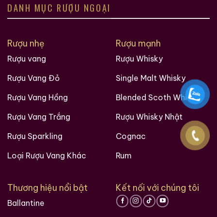
DANH MỤC RƯỢU NGOẠI
Rượu nhẹ
Rượu mạnh
Rượu vang
Rượu Whisky
Rượu Thuốc Chí Bảo
Rượu Mao Đài Quý
Rượu Vang Đỏ
Single Malt Whisky
Tam Dương
Châu Ngũ Sao – Cáp
Họa Hữu Nghị 2021
Rượu Vang Hồng
Blended Scoth Whisky
500ml / 40%
500ml / 53%
0,0
0,0
(0 đánh giá)
(0 đánh giá)
Rượu Vang Trắng
Rượu Whisky Nhật
3.450.000
₫
19.280.000
₫
Rượu Sparkling
Cognac
Zalo
Hotline
Zalo
Hotline
Loại Rượu Vang Khác
Rum
Giới Thiệu Một Số Mẫu Rượu Whisky
Thương hiệu nổi bật
Kết nối với chúng tôi
Ballantine