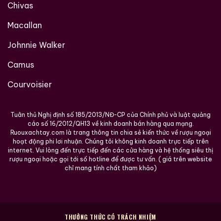
Chivas
Macallan
Johnnie Walker
Camus
Courvoisier
Macallan 18 Sherry
Macallan 18 Sherry
Tuân thủ Nghị định số 185/2013/NĐ-CP của Chính phủ và luật quảng
Oak 1997
Oak 1996
cáo số 16/2012/QH13 về kinh doanh bán hàng qua mạng.
Ruouxachtay.com là trang thông tin chia sẻ kiến thức về rượu ngoại
700ml / 43%
700ml / 43%
hoạt động phi lơi nhuận. Chúng tôi không kinh doanh trực tiếp trên
internet. Vui lòng đến trực tiếp đến các cửa hàng và hệ thống siêu thị
0,0
0,0
(0 đánh giá)
(0 đánh giá)
rượu ngoại hoặc gọi tới số hotline để được tư vấn. ( giá trên website
28.680.000
₫
28.880.000
₫
chỉ mang tính chất tham khảo)
Zalo
Hotline
Zalo
Hotline
Giới Thiệu Một Số Mẫu Rượu Cognac
THƯỞNG THỨC CÓ TRÁCH NHIỆM