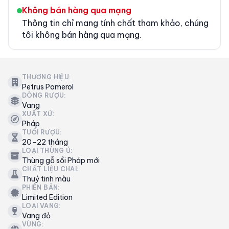
Không bán hàng qua mạng
Thông tin chỉ mang tính chất tham khảo, chúng
tôi không bán hàng qua mạng.
THƯƠNG HIỆU:
Petrus Pomerol
DÒNG RƯỢU:
Vang
XUẤT XỨ:
Pháp
TUỔI RƯỢU:
20–22 tháng
LOẠI THÙNG Ủ:
Thùng gỗ sồi Pháp mới
CHẤT LIỆU CHAI:
Thuỷ tinh màu
PHIÊN BẢN:
Limited Edition
LOẠI VANG:
Vang đỏ
VÙNG: