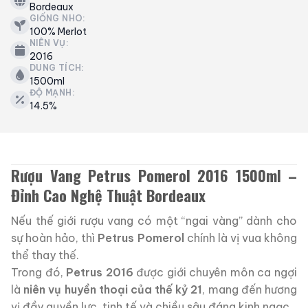
Bordeaux
GIỐNG NHO:
100% Merlot
NIÊN VỤ:
2016
DUNG TÍCH:
1500ml
ĐỘ MẠNH:
14.5%
Rượu Vang Petrus Pomerol 2016 1500ml –
Đỉnh Cao Nghệ Thuật Bordeaux
Nếu thế giới rượu vang có một “ngai vàng” dành cho
sự hoàn hảo, thì
Petrus Pomerol
chính là vị vua không
thể thay thế.
Trong đó,
Petrus 2016
được giới chuyên môn ca ngợi
là
niên vụ huyền thoại của thế kỷ 21
, mang đến hương
vị đầy quyền lực, tinh tế và chiều sâu đáng kinh ngạc.