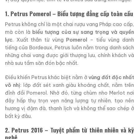
1. Petrus Pomerol – Biểu tượng đẳng cấp toàn cầu
Petrus không chỉ là một chai rượu vang Pháp cao cấp,
mà còn là
biểu tượng của sự sang trọng và quyền
lực
. Xuất thân từ vùng
Pomerol
– tiểu vùng danh
tiếng của Bordeaux, Petrus luôn nằm trong danh sách
những chai vang được giới thượng lưu, chính khách và
nhà sưu tầm săn đón bậc nhất.
Điều khiến Petrus khác biệt nằm ở
vùng đất độc nhất
vô nhị
: lớp đất sét xanh giàu khoáng chất, nằm trên
đỉnh đồi Pomerol. Nhờ đó, từng chùm nho Merlot nơi
đây hấp thụ trọn vẹn năng lượng tự nhiên, tạo nên
hương vị đậm đà, thanh lịch và không thể sao chép ở
bất kỳ đâu.
2. Petrus 2016 – Tuyệt phẩm từ thiên nhiên và kỹ
nghệ