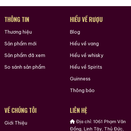
Rượu đặc biệt phù hợp với các món:
Bò Wagyu nướng than hoa
THÔNG TIN
HIỂU VỀ RƯỢU
Gan ngỗng áp chảo (Foie Gras)
Thương hiệu
Blog
Thịt cừu nướng Provence
Sản phẩm mới
Hiểu về vang
Nấm Truffle đen
Sản phẩm đã xem
Hiểu về whisky
Phô mai lâu năm (Comté, Époisses)
So sánh sản phẩm
Hiểu về Spirits
Sự kết hợp này sẽ mang đến trải nghiệm ẩm thực
tuyệt đỉnh – nơi từng lớp hương vị hòa quyện đầy mê
Guinness
hoặc.
Thông báo
Số lượng giới hạn – chỉ dành cho
những người thật sự am hiểu và trân
VỀ CHÚNG TÔI
LIÊN HỆ
trọng đỉnh cao nghệ thuật Bordeaux.
Địa chỉ: 1061 Phạm Văn
Giới Thiệu
Đồng, Linh Tây, Thủ Đức,