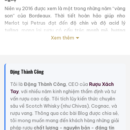
Niên vụ 2016 được xem là một trong những năm “vàng
son” của Bordeaux. Thời tiết hoàn hảo giúp nho
Merlot tại Petrus đạt đến
độ chín và độ acid lý
tưởng
, mang lại rượu có
cấu trúc mạnh mẽ, hương
thơm sâu sắc và độ cân bằng hoàn hảo
.
Xem thêm
Thông tin nổi bật:
Xuất xứ:
Pomerol, Bordeaux – Pháp
Giống nho:
100% Merlot
Đặng Thành Công
Niên vụ:
2016
Tôi là
Đặng Thành Công
, CEO của
Rượu Xách
Nồng độ:
14.5%
Tay
, với nhiều năm kinh nghiệm thẩm định và tư
vấn rượu cao cấp. Tôi tích lũy kiến thức chuyên
Ủ rượu:
20–22 tháng trong thùng gỗ sồi Pháp mới
sâu về Scotch Whisky (như Chivas), Cognac, và
Dung tích:
1500ml (Magnum)
rượu vang. Thông qua các bài Blog được chia sẻ,
tôi mong muốn mang đến khách hàng những giải
Từng giọt Petrus 2016 đều được tạo nên từ quy trình
pháp rượu
chất lượng - nguyên bản - đáng tin