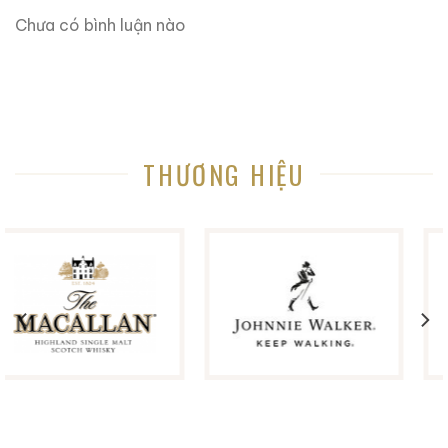
là rượu – đó là tác phẩm nghệ thuật.”
Chưa có bình luận nào
6. Petrus – Giá trị đầu tư xứng đáng
Không chỉ là rượu vang để thưởng thức,
Petrus
Pomerol 2016 1500ml
còn là
tài sản sưu tầm có giá
trị tăng theo thời gian
.
Trên các sàn đấu giá quốc tế như Sotheby’s hay
THƯƠNG HIỆU
Christie’s, mỗi chai
Petrus Pomerol 2016 1500ml
(Petrus 2016 Magnum) có thể đạt mức giá từ
12.000
– 18.000 USD
tùy tình trạng và xuất xứ.
Giới sưu tầm thường gọi Petrus là
“rượu vang của
ngân hàng”
– vì giá trị của nó chỉ đi lên, không bao
giờ giảm.
7. Cách thưởng thức và kết hợp món ăn
Để cảm nhận trọn vẹn hương vị Petrus 2016, hãy
thưởng thức ở 16–18°C
, decant ít nhất 2 giờ.