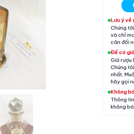
Lưu ý về 
Chúng tôi
và chỉ m
cân đối 
Để có giá
Giá rượu 
Chúng tôi
nhất. Muố
hãy gọi n
Không b
Thông tin
không bá