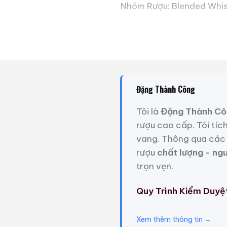
Nhóm Rượu: Blended Whi
Tuổi Rượu: NAS
Cường Độ: 45%
Dung Tích: 660ml
Đặng Thành Công
Tình Trạng Tem Nhãn: Tố
Tôi là
Đặng Thành Cô
rượu cao cấp. Tôi tíc
Tình Trạng Mức Rượu: Tố
vang. Thông qua các 
rượu
chất lượng - ng
Trọng Lượng: 3kg
trọn vẹn.
Giới Thiệu Một Số
Quy Trình Kiểm Duyệ
Xem thêm thông tin →