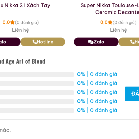
 Mẫu Rượu Whisky
u Nikka 21 Xách Tay
Super Nikka Toulouse-
Ceramic Decante
0,0
0,0
(0 đánh giá)
(0 đánh giá)
Liên hệ
Liên hệ
alo
Hotline
Zalo
H
nd Age Art of Blend
0%
| 0 đánh giá
0%
| 0 đánh giá
0%
| 0 đánh giá
ĐÁ
0%
| 0 đánh giá
0%
| 0 đánh giá
Macallan 18 Sherry Oak
Macallan 25 Sherry
1996
Oak Release 2011
700ml / 43%
700ml / 43%
nào.
0,0
0,0
(0 đánh giá)
(0 đánh giá)