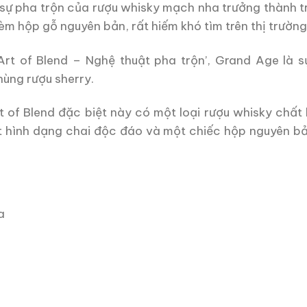
à sự pha trộn của rượu whisky mạch nha trưởng thành t
èm hộp gỗ nguyên bản, rất hiếm khó tìm trên thị trường
Art of Blend – Nghệ thuật pha trộn’, Grand Age là 
hùng rượu sherry.
 of Blend đặc biệt này có một loại rượu whisky chất 
t hình dạng chai độc đáo và một chiếc hộp nguyên bản
a