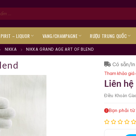
SPIRIT – LIQUOR
VANG/CHAMPAGNE
RƯỢU TRUNG QUỐC
NIKKA
NIKKA GRAND AGE ART OF BLEND
Có sẵn/In
lend
Tham khảo giá 
Liên hệ
Điều Khoản
Gia
Bạn phải từ