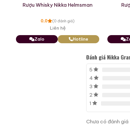
Giới Thiệu Một Số
per
Rượu Whisky Nikka Helmsman
Rượ
0,0
(0 đánh giá)
Liên hệ
Zalo
Hotline
Z
Đánh giá Nikka Gra
5
4
3
2
1
Macallan 18 Sherry Oak
1997
700ml / 43%
Chưa có đánh giá 
0,0
(0 đánh giá)