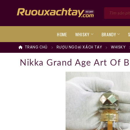
Skip
Tìm
to
kiếm
sản
content
phẩm
HOME
WHISKY
BRANDY
TRANG CHỦ
RƯỢU NGOẠI XÁCH TAY
WHISKY
Nikka Grand Age Art Of B