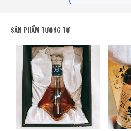
SẢN PHẨM TƯƠNG TỰ
Rượu Thuốc Chí Bảo
Tam Dương
500ml / 40%
0,0
(0 đánh giá)
3.450.000
₫
Zalo
Hotline