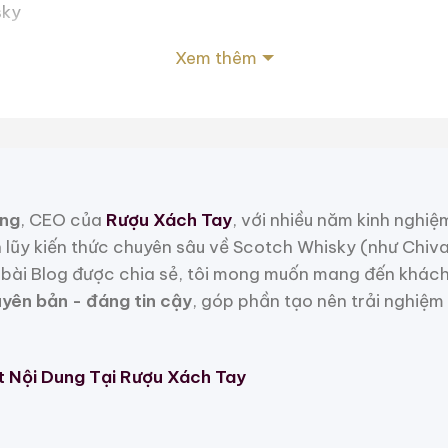
sky
Xem thêm
t
ng
, CEO của
Rượu Xách Tay
, với nhiều năm kinh nghiệ
h lũy kiến thức chuyên sâu về Scotch Whisky (như Chiv
t
bài Blog được chia sẻ, tôi mong muốn mang đến khách
uyên bản - đáng tin cậy
, góp phần tạo nên trải nghiệm
 Mẫu Rượu Trung Quốc
t Nội Dung Tại Rượu Xách Tay