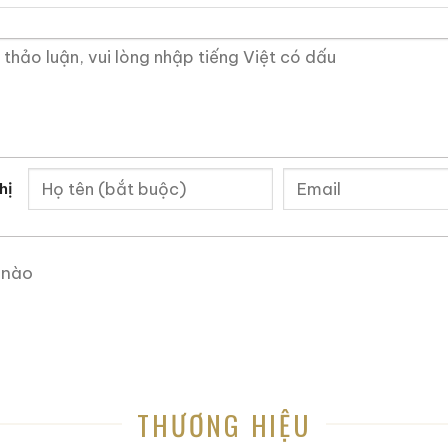
28.880.000
₫
70.975.000
₫
Zalo
Hotline
Zalo
Hotline
 Mẫu Rượu Cognac
hị
 nào
THƯƠNG HIỆU
Cognac Roi des Rois