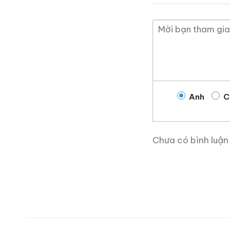
28.680.000
₫
Zalo
Hotline
Giới Thiệu Một Số
Anh
C
Chưa có bình luận