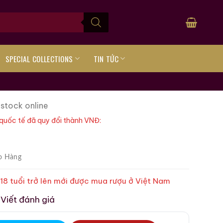
SPECIAL COLLECTIONS
TIN TỨC
 stock online
quốc tế đã quy đổi thành VNĐ:
o Hàng
 18 tuổi trở lên mới được mua rượu ở Việt Nam
Viết đánh giá