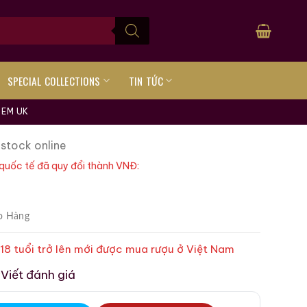
SPECIAL COLLECTIONS
TIN TỨC
TEM UK
 stock online
quốc tế đã quy đổi thành VNĐ:
o Hàng
 18 tuổi trở lên mới được mua rượu ở Việt Nam
Viết đánh giá