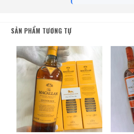
Rượu Thuốc Chí Bảo
Tam Dương
SẢN PHẨM TƯƠNG TỰ
500ml / 40%
0,0
(0 đánh giá)
3.450.000
₫
Zalo
Hotline
Giới Thiệu Một Số