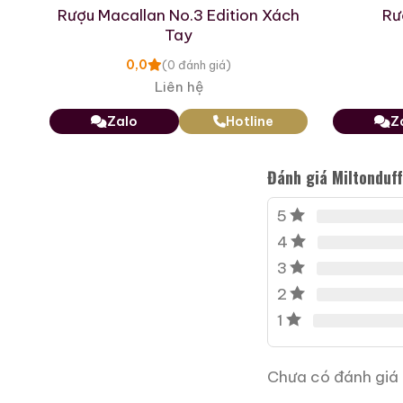
em
Rượu Macallan No.3 Edition Xách
Rư
Tay
0,0
(0 đánh giá)
Liên hệ
Zalo
Hotline
Z
Macallan 18 Sherry Oak
Đánh giá Miltonduf
1997
700ml / 43%
5
0,0
(0 đánh giá)
4
28.680.000
₫
3
2
Zalo
Hotline
1
Giới Thiệu Một Số
Chưa có đánh giá 