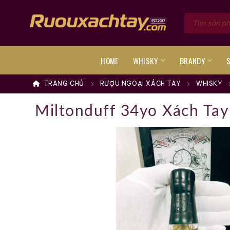
Skip
Tìm
to
kiếm
sản
content
phẩm
HOME
WHISKY
BRANDY
TRANG CHỦ
RƯỢU NGOẠI XÁCH TAY
WHISKY
Miltonduff 34yo Xách Ta