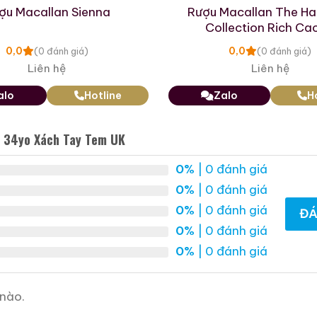
ợu Macallan Sienna
Rượu Macallan The H
Collection Rich Ca
0,0
0,0
(0 đánh giá)
(0 đánh giá)
Liên hệ
Liên hệ
alo
Hotline
Zalo
H
Macallan 18 Sherry Oak
Macallan 25 Sherry
f 34yo Xách Tay Tem UK
1996
Oak Release 2011
700ml / 43%
700ml / 43%
0%
| 0 đánh giá
0,0
0,0
(0 đánh giá)
(0 đánh giá)
0%
| 0 đánh giá
28.880.000
₫
70.975.000
₫
0%
| 0 đánh giá
ĐÁ
0%
| 0 đánh giá
Zalo
Hotline
Zalo
Hotline
0%
| 0 đánh giá
 Mẫu Rượu Cognac
nào.