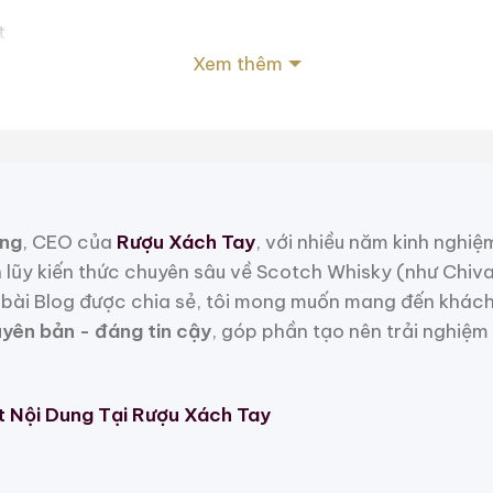
t
Xem thêm
t
 Mẫu Rượu Trung Quốc
ng
, CEO của
Rượu Xách Tay
, với nhiều năm kinh nghiệ
h lũy kiến thức chuyên sâu về Scotch Whisky (như Chiv
bài Blog được chia sẻ, tôi mong muốn mang đến khách
uyên bản - đáng tin cậy
, góp phần tạo nên trải nghiệm
t Nội Dung Tại Rượu Xách Tay