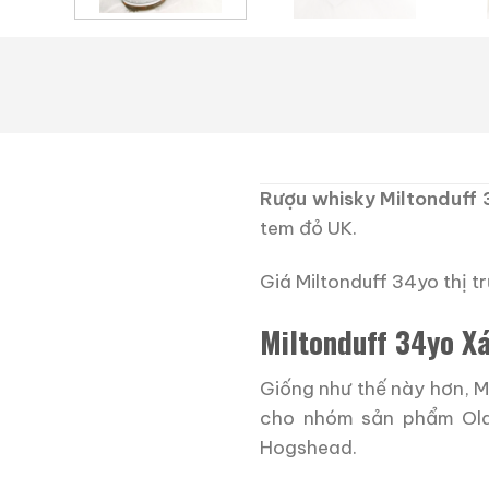
Rượu whisky Miltonduff
tem đỏ UK.
Giá Miltonduff 34yo thị 
Miltonduff 34yo X
Giống như thế này hơn, M
cho nhóm sản phẩm Old &
Hogshead.