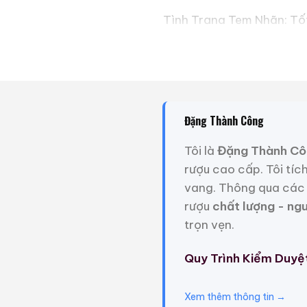
Tình Trạng Tem Nhãn: Tố
Tình Trạng Mức Rượu: Tố
Trọng Lượng: 4kg
Giới Thiệu Một Số
Đặng Thành Công
Tôi là
Đặng Thành Cô
rượu cao cấp. Tôi tíc
vang. Thông qua các 
rượu
chất lượng - ng
trọn vẹn.
Quy Trình Kiểm Duyệ
Xem thêm thông tin →