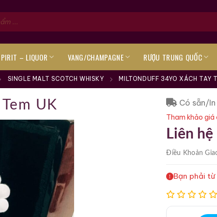
SPIRIT – LIQUOR
VANG/CHAMPAGNE
RƯỢU TRUNG QUỐC
SINGLE MALT SCOTCH WHISKY
MILTONDUFF 34YO XÁCH TAY 
Có sẵn/In
y Tem UK
Tham khảo giá 
Liên hệ
Điều Khoản
Gia
Bạn phải từ