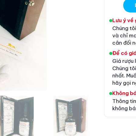
Lưu ý về 
Chúng tôi
và chỉ m
cân đối 
Để có giá
Giá rượu 
Chúng tôi
nhất. Muố
hãy gọi n
Không b
Thông tin
không bá