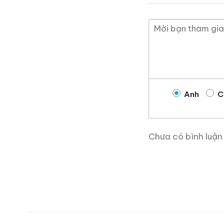
Anh
C
Chưa có bình luận
Roi Des Rois Cognac
Monalisa
700ml / 40%
0,0
(0 đánh giá)
4.250.000
₫
Zalo
Hotline