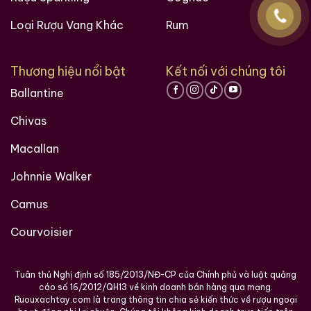
Loại Rượu Vang Khác
Rum
Các loại rượu sưu tầm quý hiềm trên thế giới tại
Thương hiệu nổi bật
Kết nối với chúng tôi
Ruouxachtay.com
Ballantine
RUOUXACHTAY.COM – SHOWROOM RƯỢU CHIVAS
XÁCH TAY UY TÍN TẠI HCM
Chivas
Ruouxachtay.com
chuyên cung cấp
rượu Chivas
Macallan
xách tay
chính hãng, chất lượng thượng hạng. Chúng
Johnnie Walker
tôi mang đến dịch vụ trọn gói:
tư vấn
,
đóng gói
sang
trọng và
giao hàng
tận nơi. Mỗi chai đều nhập khẩu
Camus
trực tiếp, kiểm định rõ ràng, giữ trọn hương vị và giá trị
sưu tầm.
Courvoisier
Chúng tôi mang đến đa dạng các dòng
Rượu Chivas
Tuân thủ Nghị định số 185/2013/NĐ-CP của Chính phủ và luật quảng
cao cấp như:
Rượu Chivas 12
,
Rượu Chivas 18
,
Rượu
cáo số 16/2012/QH13 về kinh doanh bán hàng qua mạng.
Chivas 21
,
Rượu Chivas 25
, đặc biệt là
các phiên
Ruouxachtay.com là trang thông tin chia sẻ kiến thức về rượu ngoại