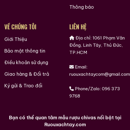
Ruouxachtay.com – Cham Vào Đam Mê
Thông báo
Trăm Nghe Không Bằng Một Thấy
VỀ CHÚNG TÔI
LIÊN HỆ
Địa chỉ: 1061 Phạm Văn
Giới Thiệu
Đồng, Linh Tây, Thủ Đức,
Bảo mật thông tin
TP.HCM
Điều khoản sử dụng
Email:
Giao hàng & Đổi trả
ruouxachtaycom@gmail.com
Ký gửi & Trao đổi
Phone/Zalo:
096 373
9768
Bạn có thể quan tâm mẫu rượu chivas nổi bật tại
Ruouxachtay.com