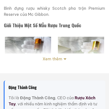
Bình đựng rượu whisky Scotch pha trộn Premium
Reserve của Mc Gibbon.
Giới Thiệu Một Số Mẫu Rượu Trung Quốc
Xem thêm
Đặng Thành Công
Tôi là
Đặng Thành Công
, CEO của
Rượu Xách
Rượu Thuốc Chí Bảo
Rượu Mao Đài Quý
Tay
, với nhiều năm kinh nghiệm thẩm định và tư