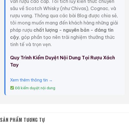
Tam Dương
Châu Ngũ Sao – Cáp
vấn rượu cao cấp. Tôi tích lũy kiến thức chuyên
Họa Hữu Nghị 2021
sâu về Scotch Whisky (như Chivas), Cognac, và
500ml / 40%
500ml / 53%
rượu vang. Thông qua các bài Blog được chia sẻ,
0,0
0,0
(0 đánh giá)
(0 đánh giá)
tôi mong muốn mang đến khách hàng những giải
3.450.000
₫
19.280.000
₫
pháp rượu
chất lượng - nguyên bản - đáng tin
Zalo
Hotline
Zalo
Hotline
cậy
, góp phần tạo nên trải nghiệm thưởng thức
tinh tế và trọn vẹn.
Giới Thiệu Một Số Mẫu Rượu Whisky
Quy Trình Kiểm Duyệt Nội Dung Tại Rượu Xách
Tay
Xem thêm thông tin →
Đã kiểm duyệt nội dung
SẢN PHẨM TƯƠNG TỰ