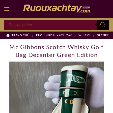
Skip
to
content
Tìm
kiếm
sản
phẩm
TRANG CHỦ
RƯỢU NGOẠI XÁCH TAY
WHISKY
BLENDED 
Mc Gibbons Scotch Whisky Golf
Bag Decanter Green Edition