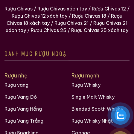
Rượu Chivas
/
Rượu Chivas xách tay
/
Rượu Chivas 12
/
Rượu Chivas 12 xách tay
/
Rượu Chivas 18
/
Rượu
Chivas 18 xách tay
/
Rượu Chivas 21
/
Rượu Chivas 21
xách tay
/
Rượu Chivas 25
/
Rượu Chivas 25 xách tay
DANH MỤC RƯỢU NGOẠI
Hàng Ngàn Khách Hàng Của ruouxachtay.com
Rượu nhẹ
Rượu mạnh
Rượu vang
Rượu Whisky
Rượu Vang Đỏ
Single Malt Whisky
Rượu Vang Hồng
Blended Scoth Whisky
Rượu Vang Trắng
Rượu Whisky Nhật
Rượu Sparkling
Cognac