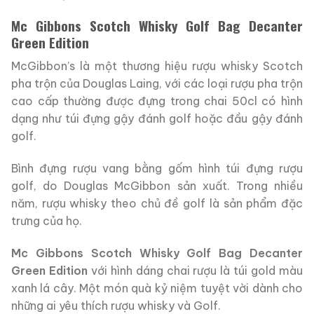
Mc Gibbons Scotch Whisky Golf Bag Decanter
Green Edition
McGibbon’s là một thương hiệu rượu whisky Scotch
pha trộn của Douglas Laing, với các loại rượu pha trộn
cao cấp thường được đựng trong chai 50cl có hình
dạng như túi đựng gậy đánh golf hoặc đầu gậy đánh
golf.
Bình đựng rượu vang bằng gốm hình túi đựng rượu
golf, do Douglas McGibbon sản xuất. Trong nhiều
năm, rượu whisky theo chủ đề golf là sản phẩm đặc
trưng của họ.
Mc Gibbons Scotch Whisky Golf Bag Decanter
Green Edition
với hình dáng chai rượu là túi gold màu
xanh lá cây. Một món quà kỷ niệm tuyệt vời dành cho
những ai yêu thích rượu whisky và Golf.