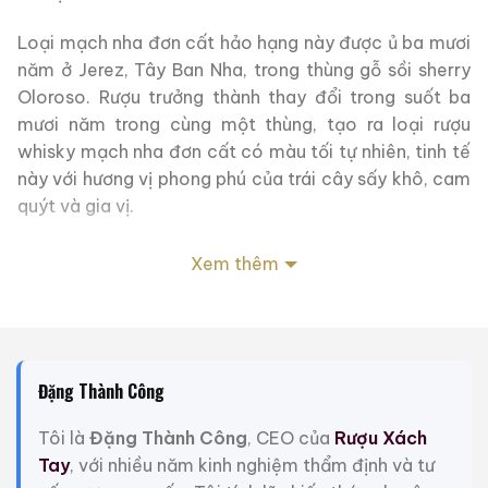
Loại mạch nha đơn cất hảo hạng này được ủ ba mươi
năm ở Jerez, Tây Ban Nha, trong thùng gỗ sồi sherry
Oloroso. Rượu trưởng thành thay đổi trong suốt ba
mươi năm trong cùng một thùng, tạo ra loại rượu
whisky mạch nha đơn cất có màu tối tự nhiên, tinh tế
này với hương vị phong phú của trái cây sấy khô, cam
quýt và gia vị.
Bộ sưu tập Sherry Oak là một hành trình cảm giác
Xem thêm
vượt thời gian. Được dẫn dắt bởi European Oak, rượu
sherry dày dặn ở Jerez de la Frontera, Tây Ban Nha.
Nhiếp ảnh gia Erik Madigan Heck
đã trình bày cách
diễn giải trực quan của mình về Sherry Oak 30 Years
Đặng Thành Công
Old, ghi lại hương vị của quả sung tẩm mật ong, sô cô
la cam và một chút quế tinh tế.
Tôi là
Đặng Thành Công
, CEO của
Rượu Xách
Dấu hiệu phân biệt từ thùng ủ
Tay
, với nhiều năm kinh nghiệm thẩm định và tư