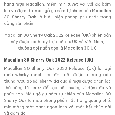
hãng rượu Macallan, mềm mịn tuyệt vời với độ bám
lâu và đậm đà, màu gỗ gụ sẫm tự nhiên của
Macallan
30 Sherry Oak
là biểu hiện phong phú nhất trong
dòng sản phẩm.
Macallan 30 Sherry Oak 2022 Release (UK) phiên bản
này được xách tay trực tiếp từ UK về Việt Nam,
thường gọi ngắn gọn là
Macallan 30 UK
.
Macallan 30 Sherry Oak 2022 Release (UK)
Macallan 30 Sherry Oak 2022 Release (UK) là loại
rượu whisky mạch nha đơn cất được ủ trong các
thùng rượu gỗ sồi sherry đã qua ủ rượu được chọn lọc
thủ công từ Jerez để tạo nên hương vị đậm đà và
phức hợp. Màu gỗ gụ sẫm tự nhiên của Macallan 30
Sherry Oak là màu phong phú nhất trong quang phổ,
mịn màng một cách ngon lành với một kết thúc dài
và đậm đà.