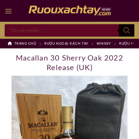
Skip
to
content
Tìm
kiếm
sản
phẩm
TRANG CHỦ
RƯỢU NGOẠI XÁCH TAY
WHISKY
RƯỢU MAC
Macallan 30 Sherry Oak 2022
Release (UK)