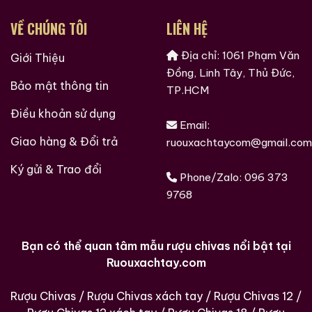
Oak 1997
Oak 1996
VỀ CHÚNG TÔI
LIÊN HỆ
700ml / 43%
700ml / 43%
0,0
0,0
(0 đánh giá)
(0 đánh giá)
Địa chỉ: 1061 Phạm Văn
Giới Thiệu
28.680.000
₫
28.880.000
₫
Đồng, Linh Tây, Thủ Đức,
Bảo mật thông tin
TP.HCM
Zalo
Hotline
Zalo
Hotline
Điều khoản sử dụng
Email:
Giới Thiệu Một Số Mẫu Rượu Brandy
Giao hàng & Đổi trả
ruouxachtaycom@gmail.com
Ký gửi & Trao đổi
Phone/Zalo:
096 373
9768
Bạn có thể quan tâm mẫu rượu chivas nổi bật tại
Ruouxachtay.com
Rượu Chivas
/
Rượu Chivas xách tay
/
Rượu Chivas 12
/