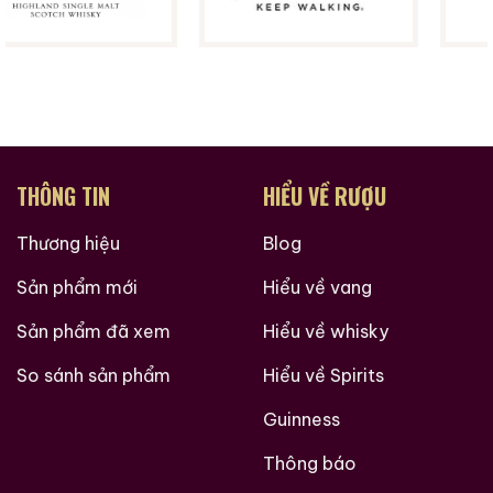
3.450.000
₫
19.280.000
₫
Zalo
Hotline
Zalo
Hotline
Giới Thiệu Một Số Mẫu Rượu Whisky
THÔNG TIN
HIỂU VỀ RƯỢU
Thương hiệu
Blog
Sản phẩm mới
Hiểu về vang
Sản phẩm đã xem
Hiểu về whisky
So sánh sản phẩm
Hiểu về Spirits
Guinness
Thông báo
Macallan 18 Sherry
Macallan 18 Sherry