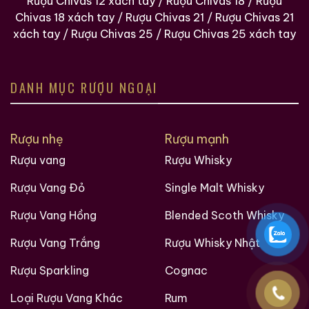
Rượu Chivas 12 xách tay
/
Rượu Chivas 18
/
Rượu
Chivas 18 xách tay
/
Rượu Chivas 21
/
Rượu Chivas 21
xách tay
/
Rượu Chivas 25
/
Rượu Chivas 25 xách tay
Brandy Changyu Gold
Roi Des Rois Cognac
Medal
Monalisa
DANH MỤC RƯỢU NGOẠI
700ml / 40%
700ml / 40%
0,0
(0 đánh giá)
0,0
(0 đánh giá)
3.660.000
₫
4.250.000
₫
Rượu nhẹ
Rượu mạnh
Zalo
Hotline
Zalo
Hotline
Rượu vang
Rượu Whisky
Rượu Vang Đỏ
Single Malt Whisky
Tại sao tin tưởng
ruouxachtay.com
?
Ruouxachtay.com
là trang web nói về rượu ngoại:
Rượu Vang Hồng
Blended Scoth Whisky
rượu whisky, rượu brandy, rượu rum,… Cho dù bạn
Rượu Vang Trắng
Rượu Whisky Nhật
muốn biết về nguồn gốc của một loại rượu whisky cụ
thể, hoặc hương vị và lịch sử đi kèm với nó, trang web
Rượu Sparkling
Cognac
này có thể giúp bạn biết từng chi tiết nhỏ.
Loại Rượu Vang Khác
Rum