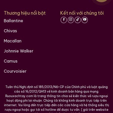
Trang web này rất hữu ích khi bạn không biết nhiều về
rượu ngoại, tại đây chúng tôi chia sẽ kinh nghiệm và
Thương hiệu nổi bật
Kết nối với chúng tôi
những gì học hỏi được trong hơn 10 năm trong lĩnh vực
Ballantine
này. Bạn sẽ tìm thấy lịch sử nguồn gốc các loại rượu
ngoại, những mẫu rượu quý hiếm, cách thưởng thức
Chivas
rượu, kinh nghiệm phân biệt rượu, cách chọn lưa được
cửa hàng rượu ngoại uy tín và còn nhiều điều thú vị
Macallan
hơn nữa đang chờ bạn khám phá.
Johnnie Walker
Ruouxachtay.com rất vinh dự được đồng hành cùng
Camus
các bạn trên hành trình khám phá thế giới hương vị
này!
Courvoisier
Ruouxachtay.com – Cham Vào Đam Mê
Tuân thủ Nghị định số 185/2013/NĐ-CP của Chính phủ và luật quảng
cáo số 16/2012/QH13 về kinh doanh bán hàng qua mạng.
Trăm Nghe Không Bằng Một Thấy
Ruouxachtay.com là trang thông tin chia sẻ kiến thức về rượu ngoại
hoạt động phi lơi nhuận. Chúng tôi không kinh doanh trực tiếp trên
internet. Vui lòng đến trực tiếp đến các cửa hàng và hệ thống siêu thị
rượu ngoại hoặc gọi tới số hotline để được tư vấn. ( giá trên website