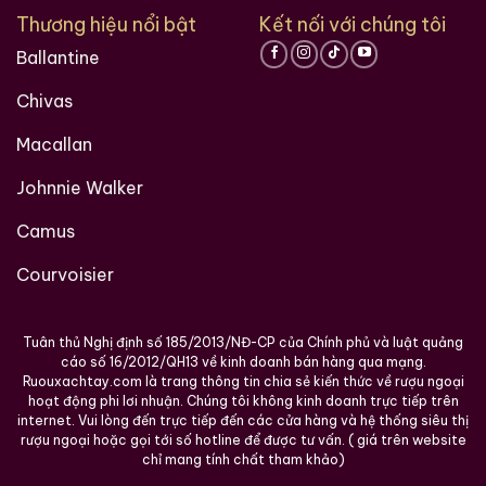
Thương hiệu nổi bật
Kết nối với chúng tôi
Ballantine
Rượu Thuốc Chí Bảo
Rượu Mao Đài Quý
Chivas
Tam Dương
Châu Ngũ Sao – Cáp
Họa Hữu Nghị 2021
Macallan
500ml / 40%
500ml / 53%
0,0
0,0
(0 đánh giá)
(0 đánh giá)
Johnnie Walker
3.450.000
₫
19.280.000
₫
Camus
Zalo
Hotline
Zalo
Hotline
Courvoisier
Giới Thiệu Một Số Mẫu Rượu Whisky
Tuân thủ Nghị định số 185/2013/NĐ-CP của Chính phủ và luật quảng
cáo số 16/2012/QH13 về kinh doanh bán hàng qua mạng.
Ruouxachtay.com là trang thông tin chia sẻ kiến thức về rượu ngoại
hoạt động phi lơi nhuận. Chúng tôi không kinh doanh trực tiếp trên
internet. Vui lòng đến trực tiếp đến các cửa hàng và hệ thống siêu thị
rượu ngoại hoặc gọi tới số hotline để được tư vấn. ( giá trên website
chỉ mang tính chất tham khảo)