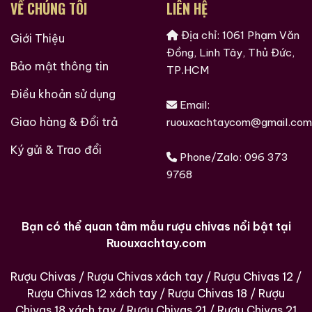
VỀ CHÚNG TÔI
LIÊN HỆ
1950 lại có tầm quan trọng đặc biệt. Chúng đại diện
cho:
Địa chỉ: 1061 Phạm Văn
Giới Thiệu
Đồng, Linh Tây, Thủ Đức,
Giai đoạn vàng
của Macallan trước khi thương hiệu
Bảo mật thông tin
TP.HCM
trở thành hiện tượng toàn cầu.
Điều khoản sử dụng
Kỹ thuật chưng cất thủ công
thuần túy với nồi
Email:
Giao hàng & Đổi trả
đồng nhỏ.
ruouxachtaycom@gmail.com
Thùng sherry cổ cao cấp
, loại gỗ hiếm và có giá
Ký gửi & Trao đổi
Phone/Zalo:
096 373
trị cao hơn rất nhiều so với ngày nay.
9768
Sự tinh khiết của nguyên liệu
, khi lúa mạch và nước
nguồn chưa bị ảnh hưởng bởi công nghiệp hóa.
Bạn có thể quan tâm mẫu rượu chivas nổi bật tại
Với các nhà sưu tầm rượu cổ, Macallan 15 ans 1957 là
Ruouxachtay.com
một “thời khắc lịch sử đóng chai”, vừa quý hiếm, vừa
mang tính biểu tượng.
Rượu Chivas
/
Rượu Chivas xách tay
/
Rượu Chivas 12
/
Rượu Chivas 12 xách tay
/
Rượu Chivas 18
/
Rượu
Macallan 15 ans 1953 Pure Highland Malt Scotch
Chivas 18 xách tay
/
Rượu Chivas 21
/
Rượu Chivas 21