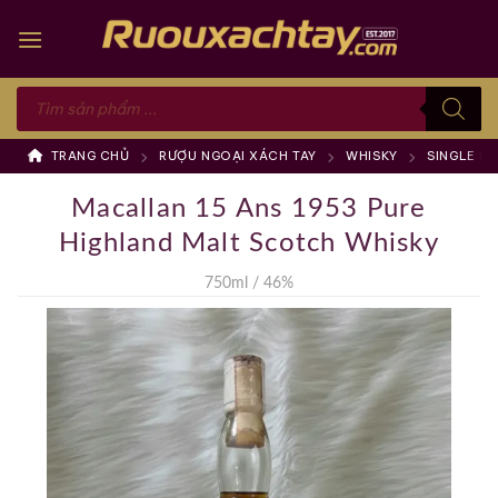
Skip
to
content
Tìm
kiếm
sản
phẩm
TRANG CHỦ
RƯỢU NGOẠI XÁCH TAY
WHISKY
SINGLE M
Macallan 15 Ans 1953 Pure
Highland Malt Scotch Whisky
750ml / 46%