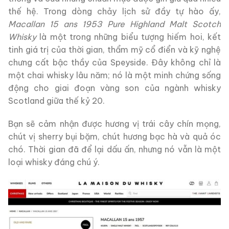
thế hệ. Trong dòng chảy lịch sử đầy tự hào ấy,
Macallan 15 ans 1953 Pure Highland Malt Scotch
Whisky
là một trong những biểu tượng hiếm hoi, kết
tinh giá trị của thời gian, thẩm mỹ cổ điển và kỹ nghệ
chưng cất bậc thầy của Speyside. Đây không chỉ là
một chai whisky lâu năm; nó là một minh chứng sống
động cho giai đoạn vàng son của ngành whisky
Scotland giữa thế kỷ 20.
Bạn sẽ cảm nhận được hương vị trái cây chín mọng,
chút vị sherry bụi bặm, chút hương bạc hà và quả óc
chó. Thời gian đã để lại dấu ấn, nhưng nó vẫn là một
loại whisky đáng chú ý.