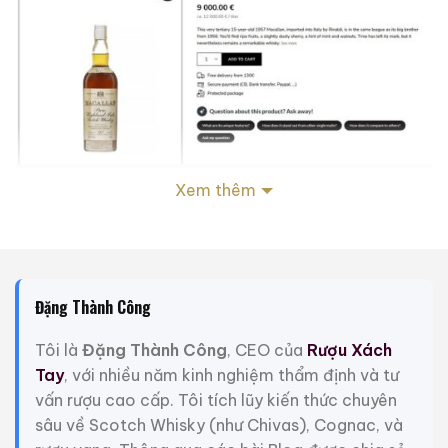
Giá rượu Macallan 15 ans 1957 Pure Highland Malt Scotch
Xem thêm
Whisky
1. Bối cảnh lịch sử & giá trị sưu tầm
Phiên bản Macallan 15 ans này được chưng cất vào
Đặng Thành Công
năm 1953
và đóng chai vào
năm 1957
, tức là trước
khi Macallan bắt đầu ra mắt dòng Fine & Rare trứ
Tôi là
Đặng Thành Công
, CEO của
Rượu Xách
danh, và trước khi whisky đơn mạch (single malt) trở
Tay
, với nhiều năm kinh nghiệm thẩm định và tư
nên phổ biến toàn cầu. Những chai xuất xưởng trong
vấn rượu cao cấp. Tôi tích lũy kiến thức chuyên
thời kỳ này phần lớn thuộc về các lô nhỏ, dành chủ
sâu về Scotch Whisky (như Chivas), Cognac, và