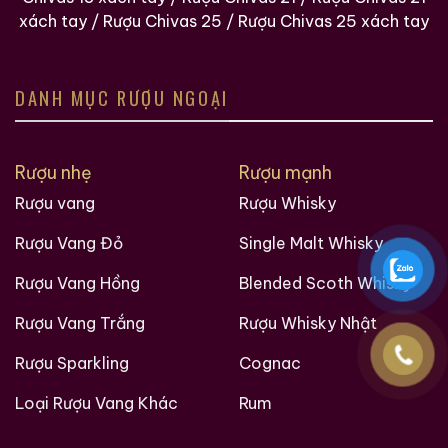
Whisky
là đại diện tiêu biểu cho thời kỳ whisky
xách tay
/
Rượu Chivas 25
/
Rượu Chivas 25 xách tay
Scotland mang đậm dấu ấn thủ công, mộc mạc
nhưng đầy sức quyến rũ. Đây không chỉ là một chai
rượu để thưởng thức; đó là một phần lịch sử được lưu
DANH MỤC RƯỢU NGOẠI
giữ trong thủy tinh, nơi thời gian và nghệ thuật chưng
cất hòa quyện để tạo nên một tác phẩm vượt thời
gian.
Rượu nhẹ
Rượu mạnh
Rượu vang
Rượu Whisky
Giới Thiệu Một Số Mẫu Rượu Trung Quốc
Rượu Vang Đỏ
Single Malt Whisky
Rượu Vang Hồng
Blended Scoth Whisky
Rượu Vang Trắng
Rượu Whisky Nhật
Rượu Sparkling
Cognac
Loại Rượu Vang Khác
Rum