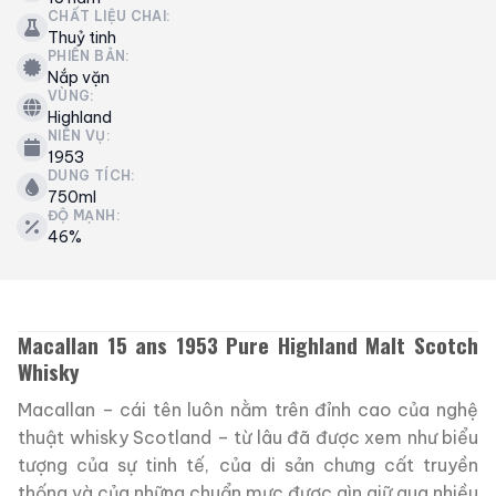
CHẤT LIỆU CHAI:
Thuỷ tinh
PHIÊN BẢN:
Nắp vặn
VÙNG:
Highland
NIÊN VỤ:
1953
DUNG TÍCH:
750ml
ĐỘ MẠNH:
46%
Macallan 15 ans 1953 Pure Highland Malt Scotch
Whisky
Macallan – cái tên luôn nằm trên đỉnh cao của nghệ
thuật whisky Scotland – từ lâu đã được xem như biểu
tượng của sự tinh tế, của di sản chưng cất truyền
thống và của những chuẩn mực được gìn giữ qua nhiều