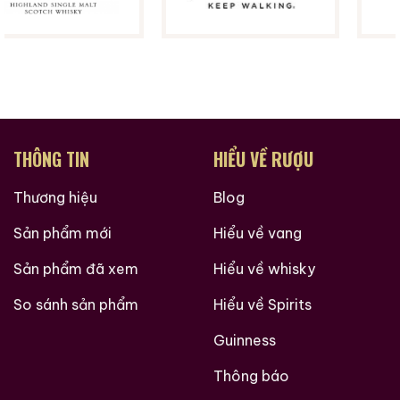
cửa hàng rượu ngoại uy tín và còn nhiều điều thú vị
hơn nữa đang chờ bạn khám phá.
Ruouxachtay.com rất vinh dự được đồng hành cùng
các bạn trên hành trình khám phá thế giới hương vị
này!
Ruouxachtay.com – Cham Vào Đam Mê
THÔNG TIN
HIỂU VỀ RƯỢU
Trăm Nghe Không Bằng Một Thấy
Thương hiệu
Blog
Sản phẩm mới
Hiểu về vang
Sản phẩm đã xem
Hiểu về whisky
So sánh sản phẩm
Hiểu về Spirits
Guinness
Thông báo