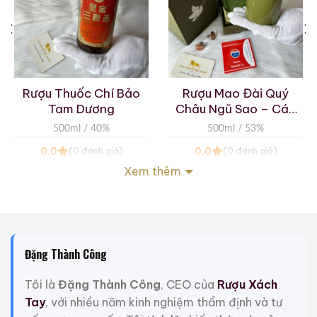
Rượu Thuốc Chí Bảo
Rượu Mao Đài Quý
Tam Dương
Châu Ngũ Sao – Cáp
Họa Hữu Nghị 2021
500ml / 40%
500ml / 53%
0,0
0,0
(0 đánh giá)
(0 đánh giá)
3.450.000
₫
19.280.000
₫
Xem thêm
Zalo
Hotline
Zalo
Hotline
Giới Thiệu Một Số Mẫu Rượu Whisky
Đặng Thành Công
Tôi là
Đặng Thành Công
, CEO của
Rượu Xách
Tay
, với nhiều năm kinh nghiệm thẩm định và tư