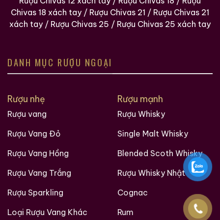
Rượu Chivas 12 xách tay
/
Rượu Chivas 18
/
Rượu
Chivas 18 xách tay
/
Rượu Chivas 21
/
Rượu Chivas 21
xách tay
/
Rượu Chivas 25
/
Rượu Chivas 25 xách tay
DANH MỤC RƯỢU NGOẠI
Rượu nhẹ
Rượu mạnh
Các loại rượu sưu tầm quý hiềm trên thế giới tại
Rượu vang
Rượu Whisky
Ruouxachtay.com
Rượu Vang Đỏ
Single Malt Whisky
Rượu Vang Hồng
Blended Scoth Whisky
Rượu Vang Trắng
Rượu Whisky Nhật
Rượu Sparkling
Cognac
Loại Rượu Vang Khác
Rum