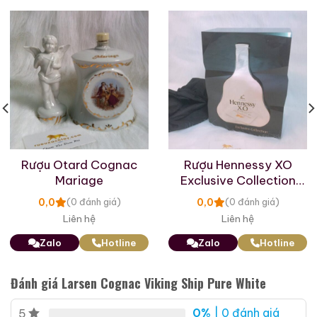
Rượu Otard Cognac
Rượu Hennessy XO
Mariage
Exclusive Collection
Cognac Roi des Rois
Limited Edition
Très Grande Fine
0,0
0,0
(0 đánh giá)
(0 đánh giá)
Roi Des Rois Cognac
Champagne
Liên hệ
Liên hệ
700ml / 40%
Monalisa
Zalo
Hotline
Zalo
Hotline
0,0
(0 đánh giá)
700ml / 40%
18.860.000
₫
0,0
(0 đánh giá)
Đánh giá Larsen Cognac Viking Ship Pure White
4.250.000
₫
Zalo
Hotline
Zalo
Hotline
0%
| 0 đánh giá
5