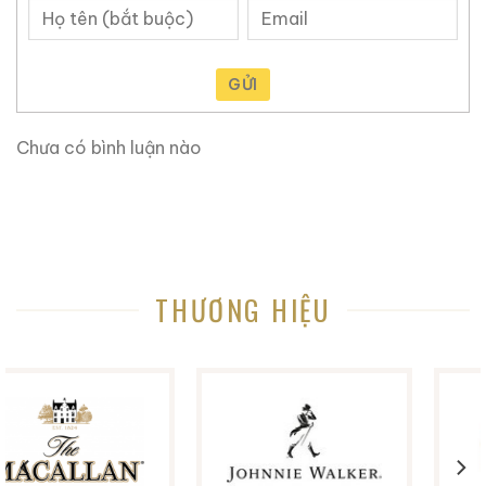
0,0
(0 đánh giá)
0,0
(0 đánh giá)
3.660.000
₫
4.250.000
₫
Zalo
Hotline
Zalo
Hotline
GỬI
Tại sao tin tưởng
ruouxachtay.com
?
Chưa có bình luận nào
Ruouxachtay.com
là trang web nói về rượu ngoại:
rượu whisky, rượu brandy, rượu rum,… Cho dù bạn
muốn biết về nguồn gốc của một loại rượu whisky cụ
thể, hoặc hương vị và lịch sử đi kèm với nó, trang web
này có thể giúp bạn biết từng chi tiết nhỏ.
THƯƠNG HIỆU
Trang web này rất hữu ích khi bạn không biết nhiều về
rượu ngoại, tại đây chúng tôi chia sẽ kinh nghiệm và
những gì học hỏi được trong hơn 10 năm trong lĩnh vực
này. Bạn sẽ tìm thấy lịch sử nguồn gốc các loại rượu
ngoại, những mẫu rượu quý hiếm, cách thưởng thức
rượu, kinh nghiệm phân biệt rượu, cách chọn lưa được