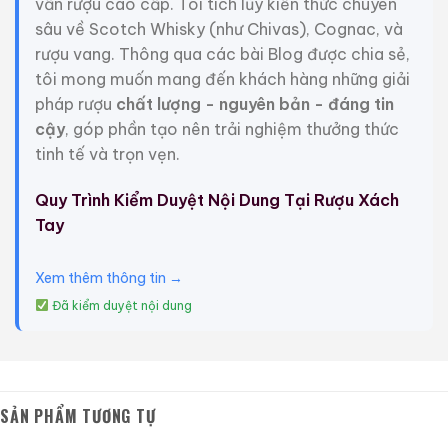
vấn rượu cao cấp. Tôi tích lũy kiến thức chuyên
sâu về Scotch Whisky (như Chivas), Cognac, và
rượu vang. Thông qua các bài Blog được chia sẻ,
tôi mong muốn mang đến khách hàng những giải
pháp rượu
chất lượng - nguyên bản - đáng tin
cậy
, góp phần tạo nên trải nghiệm thưởng thức
tinh tế và trọn vẹn.
Quy Trình Kiểm Duyệt Nội Dung Tại Rượu Xách
Macallan 18 Sherry
Macallan 18 Sherry
Tay
Oak 1997
Oak 1996
700ml / 43%
700ml / 43%
Xem thêm thông tin →
0,0
0,0
(0 đánh giá)
(0 đánh giá)
Đã kiểm duyệt nội dung
28.680.000
₫
28.880.000
₫
Zalo
Hotline
Zalo
Hotline
Giới Thiệu Một Số Mẫu Rượu Cognac
SẢN PHẨM TƯƠNG TỰ