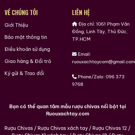
VỀ CHÚNG TÔI
LIÊN HỆ
Địa chỉ: 1061 Phạm Văn
Giới Thiệu
Đồng, Linh Tây, Thủ Đức,
Bảo mật thông tin
TP.HCM
Điều khoản sử dụng
Email:
Giao hàng & Đổi trả
ruouxachtaycom@gmail.com
Ký gửi & Trao đổi
Phone/Zalo:
096 373
9768
Bạn có thể quan tâm mẫu rượu chivas nổi bật tại
Ruouxachtay.com
Hàng Ngàn Khách Hàng Của ruouxachtay.com
Rượu Chivas
/
Rượu Chivas xách tay
/
Rượu Chivas 12
/