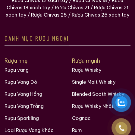
Rượu Chivas 12 xách tay
/
Rượu Chivas 18
/
Rượu
Chivas 18 xách tay
/
Rượu Chivas 21
/
Rượu Chivas 21
xách tay
/
Rượu Chivas 25
/
Rượu Chivas 25 xách tay
DANH MỤC RƯỢU NGOẠI
Rượu nhẹ
Rượu mạnh
Các loại rượu sưu tầm quý hiềm trên thế giới tại
Rượu vang
Rượu Whisky
Ruouxachtay.com
Rượu Vang Đỏ
Single Malt Whisky
Rượu Vang Hồng
Blended Scoth Whisky
Rượu Vang Trắng
Rượu Whisky Nhật
Rượu Sparkling
Cognac
Loại Rượu Vang Khác
Rum