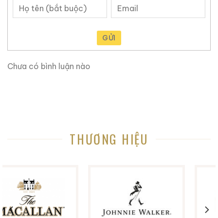
0,0
(0 đánh giá)
3.660.000
₫
4.250.000
₫
Zalo
Hotline
Zalo
Hotline
GỬI
Tại sao tin tưởng
ruouxachtay.com
?
Chưa có bình luận nào
Ruouxachtay.com
là trang web nói về rượu ngoại:
rượu whisky, rượu brandy, rượu rum,… Cho dù bạn
muốn biết về nguồn gốc của một loại rượu whisky cụ
thể, hoặc hương vị và lịch sử đi kèm với nó, trang web
này có thể giúp bạn biết từng chi tiết nhỏ.
THƯƠNG HIỆU
Trang web này rất hữu ích khi bạn không biết nhiều về
rượu ngoại, tại đây chúng tôi chia sẽ kinh nghiệm và
những gì học hỏi được trong hơn 10 năm trong lĩnh vực
này. Bạn sẽ tìm thấy lịch sử nguồn gốc các loại rượu
ngoại, những mẫu rượu quý hiếm, cách thưởng thức
rượu, kinh nghiệm phân biệt rượu, cách chọn lưa được
cửa hàng rượu ngoại uy tín và còn nhiều điều thú vị