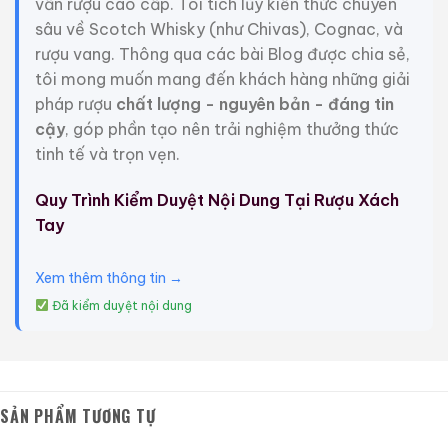
vấn rượu cao cấp. Tôi tích lũy kiến thức chuyên
sâu về Scotch Whisky (như Chivas), Cognac, và
rượu vang. Thông qua các bài Blog được chia sẻ,
tôi mong muốn mang đến khách hàng những giải
pháp rượu
chất lượng - nguyên bản - đáng tin
cậy
, góp phần tạo nên trải nghiệm thưởng thức
tinh tế và trọn vẹn.
Quy Trình Kiểm Duyệt Nội Dung Tại Rượu Xách
Rượu Thuốc Chí Bảo
Rượu Mao Đài Quý
Tay
Tam Dương
Châu Ngũ Sao – Cáp
Họa Hữu Nghị 2021
500ml / 40%
500ml / 53%
Xem thêm thông tin →
0,0
0,0
(0 đánh giá)
(0 đánh giá)
Đã kiểm duyệt nội dung
3.450.000
₫
19.280.000
₫
Zalo
Hotline
Zalo
Hotline
Giới Thiệu Một Số Mẫu Rượu Whisky
SẢN PHẨM TƯƠNG TỰ