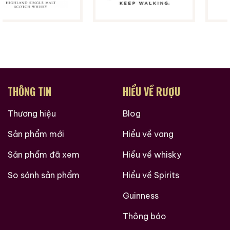
hơn nữa đang chờ bạn khám phá.
Ruouxachtay.com rất vinh dự được đồng hành cùng
các bạn trên hành trình khám phá thế giới hương vị
này!
Ruouxachtay.com – Cham Vào Đam Mê
THÔNG TIN
HIỂU VỀ RƯỢU
Trăm Nghe Không Bằng Một Thấy
Thương hiệu
Blog
Sản phẩm mới
Hiểu về vang
Sản phẩm đã xem
Hiểu về whisky
So sánh sản phẩm
Hiểu về Spirits
Guinness
Thông báo