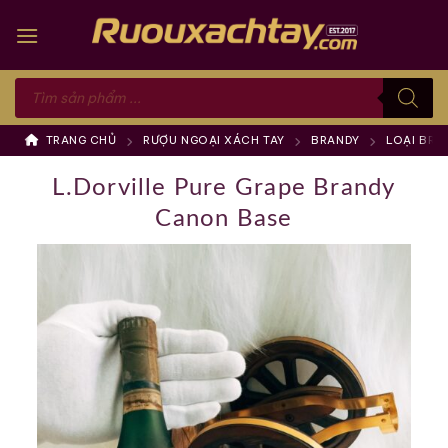
Skip
to
content
Tìm
kiếm
sản
phẩm
TRANG CHỦ
RƯỢU NGOẠI XÁCH TAY
BRANDY
LOẠI BRA
L.Dorville Pure Grape Brandy
Canon Base