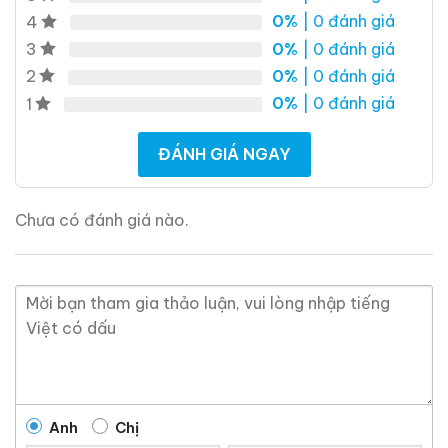
0%
| 0 đánh giá
4
Giới Thiệu Một Số Mẫu Rượu Brandy
0%
| 0 đánh giá
3
0%
| 0 đánh giá
2
0%
| 0 đánh giá
1
ĐÁNH GIÁ NGAY
Chưa có đánh giá nào.
Brandy Changyu Gold
Roi Des Rois Cognac
Medal
Monalisa
700ml / 40%
700ml / 40%
Anh
Chị
0,0
(0 đánh giá)