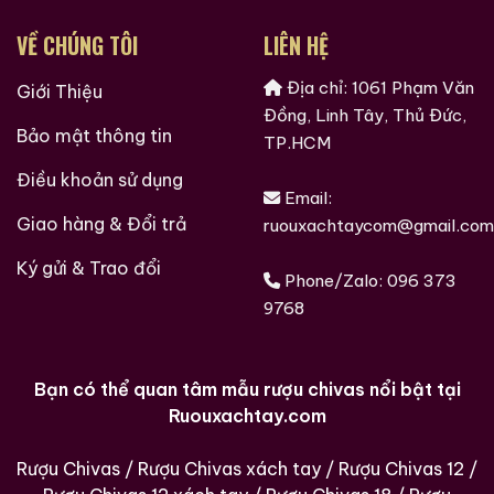
VỀ CHÚNG TÔI
LIÊN HỆ
Địa chỉ: 1061 Phạm Văn
Giới Thiệu
Đồng, Linh Tây, Thủ Đức,
Bảo mật thông tin
TP.HCM
Điều khoản sử dụng
Email:
Giao hàng & Đổi trả
ruouxachtaycom@gmail.com
Ký gửi & Trao đổi
Phone/Zalo:
096 373
9768
Bạn có thể quan tâm mẫu rượu chivas nổi bật tại
Ruouxachtay.com
Hàng Ngàn Khách Hàng Của ruouxachtay.com
Rượu Chivas
/
Rượu Chivas xách tay
/
Rượu Chivas 12
/