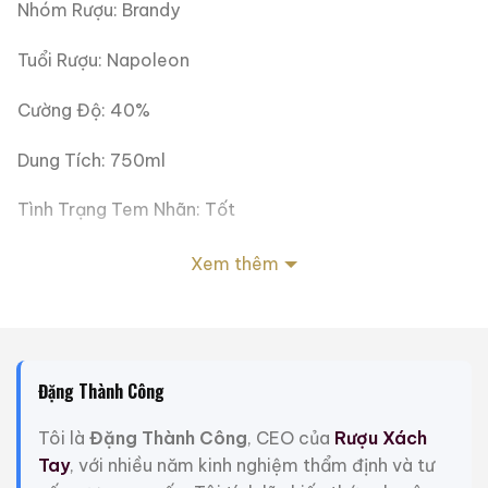
Nhóm Rượu: Brandy
Tuổi Rượu: Napoleon
Cường Độ: 40%
Dung Tích: 750ml
Tình Trạng Tem Nhãn: Tốt
Tình Trạng Mức Rượu: Tốt
Xem thêm
Trọng Lượng: 3kg
Giới Thiệu Một Số Mẫu Rượu Trung Quốc
Đặng Thành Công
Tôi là
Đặng Thành Công
, CEO của
Rượu Xách
Tay
, với nhiều năm kinh nghiệm thẩm định và tư