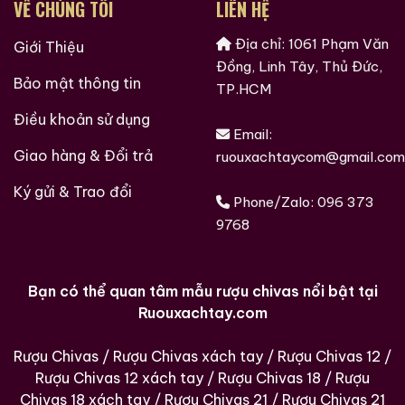
VỀ CHÚNG TÔI
LIÊN HỆ
Địa chỉ: 1061 Phạm Văn
Giới Thiệu
Đồng, Linh Tây, Thủ Đức,
Bảo mật thông tin
TP.HCM
Điều khoản sử dụng
Email:
Giao hàng & Đổi trả
ruouxachtaycom@gmail.com
Các loại rượu sưu tầm quý hiềm trên thế giới tại
Ký gửi & Trao đổi
Ruouxachtay.com
Phone/Zalo:
096 373
9768
Bạn có thể quan tâm mẫu rượu chivas nổi bật tại
Ruouxachtay.com
Rượu Chivas
/
Rượu Chivas xách tay
/
Rượu Chivas 12
/
Rượu Chivas 12 xách tay
/
Rượu Chivas 18
/
Rượu
Chivas 18 xách tay
/
Rượu Chivas 21
/
Rượu Chivas 21