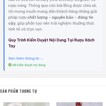
rượu vang. Thông qua các bài Blog được chia sẻ,
tôi mong muốn mang đến khách hàng những giải
pháp rượu
chất lượng - nguyên bản - đáng tin
cậy
, góp phần tạo nên trải nghiệm thưởng thức
tinh tế và trọn vẹn.
Quy Trình Kiểm Duyệt Nội Dung Tại Rượu Xách
Tay
Xem thêm thông tin →
Macallan 18 Sherry
Macallan 18 Sherry
Oak 1997
Oak 1996
Đã kiểm duyệt nội dung
700ml / 43%
700ml / 43%
0,0
0,0
(0 đánh giá)
(0 đánh giá)
28.680.000
₫
28.880.000
₫
SẢN PHẨM TƯƠNG TỰ
Zalo
Hotline
Zalo
Hotline