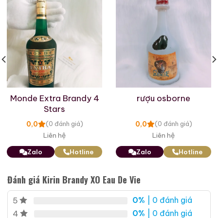
Giới Thiệu Một Số Mẫu Rượu Brandy
Monde Extra Brandy 4
rượu osborne
Stars
0,0
0,0
(0 đánh giá)
(0 đánh giá)
Liên hệ
Liên hệ
Zalo
Hotline
Zalo
Hotline
Brandy Changyu Gold
Roi Des Rois Cognac
Medal
Monalisa
Đánh giá Kirin Brandy XO Eau De Vie
700ml / 40%
700ml / 40%
0%
| 0 đánh giá
5
0,0
(0 đánh giá)
0,0
(0 đánh giá)
3.660.000
₫
0%
| 0 đánh giá
4
4.250.000
₫