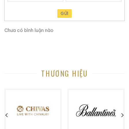
Ruouxachtay.com rất vinh dự được đồng hành cùng
GỬI
các bạn trên hành trình khám phá thế giới hương vị
này!
Chưa có bình luận nào
Ruouxachtay.com – Cham Vào Đam Mê
Trăm Nghe Không Bằng Một Thấy
THƯƠNG HIỆU