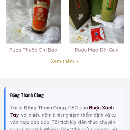
Rượu Thuốc Chí Bảo
Rượu Mao Đài Quý
Tam Dương
Châu Ngũ Sao – Cáp
Xem thêm
Họa Hữu Nghị 2021
500ml / 40%
500ml / 53%
0,0
0,0
(0 đánh giá)
(0 đánh giá)
3.450.000
₫
19.280.000
₫
Zalo
Hotline
Zalo
Hotline
Đặng Thành Công
Giới Thiệu Một Số Mẫu Rượu Whisky
Tôi là
Đặng Thành Công
, CEO của
Rượu Xách
Tay
, với nhiều năm kinh nghiệm thẩm định và tư
vấn rượu cao cấp. Tôi tích lũy kiến thức chuyên
sâu về Scotch Whisky (như Chivas), Cognac, và