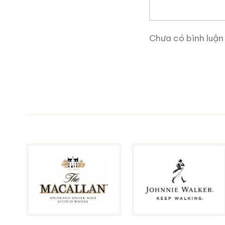
Ruouxachtay.com
là tra
biết về nguồn gốc của một
có thể giúp bạn biết từng 
Chưa có bình luận
Trang web này rất hữu íc
và những gì học hỏi được 
rượu ngoại, những mẫu rư
được cửa hàng rượu ngoại
Ruouxachtay.com rất vin
này!
Ruouxachtay.com – Cha
Trăm Nghe Không Bằng 