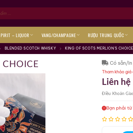
SPIRIT – LIQUOR
VANG/CHAMPAGNE
RƯỢU TRUNG QUỐC
BLENDED SCOTCH WHISKY
KING OF SCOTS MERLION’S CHOIC
Có sẵn/In
S CHOICE
Tham khảo giá 
Liên hệ
Điều Khoản
Gia
Bạn phải từ