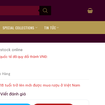
SPECIAL COLLECTIONS
TIN TỨC
E
 stock online
quốc tế đã quy đổi thành VNĐ:
o Hàng
 18 tuổi trở lên mới được mua rượu ở Việt Nam
Viết đánh giá