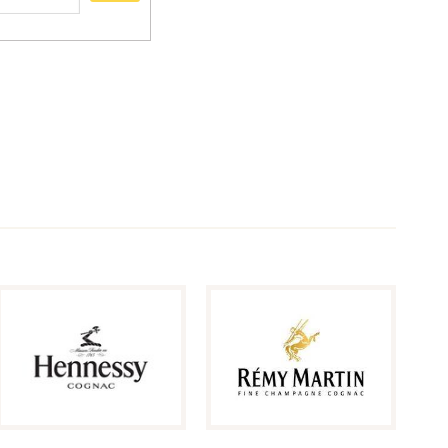
ượu rum,… Cho dù bạn muốn
 kèm với nó, trang web này
g tôi chia sẽ kinh nghiệm
lịch sử nguồn gốc các loại
 biệt rượu, cách chọn lưa
 khám phá.
ám phá thế giới hương vị