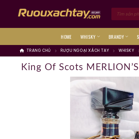
Skip
Tìm
to
kiếm
sản
content
phẩm
HOME
WHISKY
BRANDY
TRANG CHỦ
RƯỢU NGOẠI XÁCH TAY
WHISKY
King Of Scots MERLION’