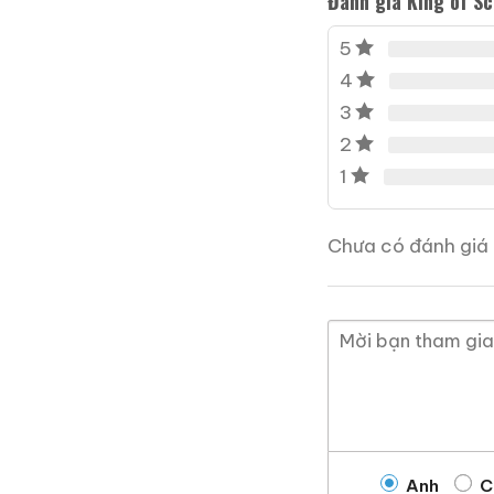
Đánh giá King of S
5
4
3
2
1
Brandy Changyu Gold
Medal
Chưa có đánh giá 
700ml / 40%
0,0
(0 đánh giá)
3.660.000
₫
Zalo
Hotline
Tại sao tin tưởng
r
Anh
C