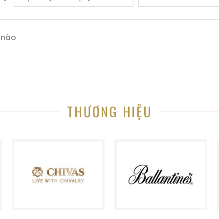
ng web nói về rượu ngoại: rượu whisky, rượu brandy, r
 loại rượu whisky cụ thể, hoặc hương vị và lịch sử đi
chi tiết nhỏ.
 nào
h khi bạn không biết nhiều về rượu ngoại, tại đây chún
trong hơn 10 năm trong lĩnh vực này. Bạn sẽ tìm thấy 
ợu quý hiếm, cách thưởng thức rượu, kinh nghiệm phân
 uy tín và còn nhiều điều thú vị hơn nữa đang chờ bạn
THƯƠNG HIỆU
h dự được đồng hành cùng các bạn trên hành trình kh
m Vào Đam Mê
Một Thấy