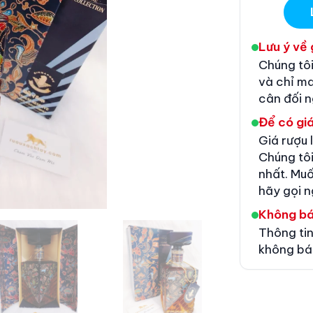
Lưu ý về 
Chúng tôi
và chỉ m
cân đối 
Để có giá
Giá rượu 
Chúng tôi
nhất. Muố
hãy gọi n
Không b
Thông tin
không bá