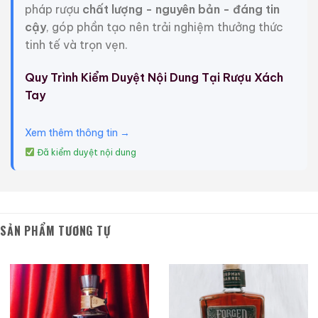
pháp rượu
chất lượng - nguyên bản - đáng tin
cậy
, góp phần tạo nên trải nghiệm thưởng thức
Rượu Thuốc Chí Bảo
Rượu Mao Đài Quý
tinh tế và trọn vẹn.
Tam Dương
Châu Ngũ Sao – Cáp
Họa Hữu Nghị 2021
Quy Trình Kiểm Duyệt Nội Dung Tại Rượu Xách
500ml / 40%
500ml / 53%
Tay
0,0
0,0
(0 đánh giá)
(0 đánh giá)
3.450.000
₫
19.280.000
₫
Xem thêm thông tin →
Zalo
Hotline
Zalo
Hotline
Đã kiểm duyệt nội dung
Giới Thiệu Một Số Mẫu Rượu Whisky
SẢN PHẨM TƯƠNG TỰ