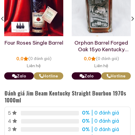
Macallan 18 Sherry
Macallan 18 Sherry
Four Roses Single Barrel
Orphan Barrel Forged
Oak 1997
Oak 1996
Oak 15yo Kentucky
Straight Bourbon
700ml / 43%
700ml / 43%
0,0
0,0
(0 đánh giá)
(0 đánh giá)
Liên hệ
Liên hệ
0,0
0,0
(0 đánh giá)
(0 đánh giá)
28.680.000
₫
28.880.000
₫
Zalo
Hotline
Zalo
Hotline
Zalo
Hotline
Zalo
Hotline
Đánh giá Jim Beam Kentucky Straight Bourbon 1970s
1000ml
Giới Thiệu Một Số Mẫu Rượu Brandy
0%
| 0 đánh giá
5
0%
| 0 đánh giá
4
0%
| 0 đánh giá
3