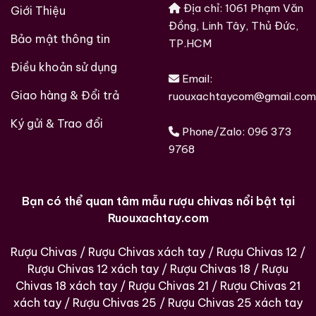
Địa chỉ: 1061 Phạm Văn
Giới Thiệu
Đồng, Linh Tây, Thủ Đức,
Bảo mật thông tin
TP.HCM
Điều khoản sử dụng
Email:
Giao hàng & Đổi trả
ruouxachtaycom@gmail.com
Ký gửi & Trao đổi
Phone/Zalo:
096 373
9768
Hàng Ngàn Khách Hàng Của ruouxachtay.com
Bạn có thể quan tâm mẫu rượu chivas nổi bật tại
Ruouxachtay.com
Rượu Chivas
/
Rượu Chivas xách tay
/
Rượu Chivas 12
/
Rượu Chivas 12 xách tay
/
Rượu Chivas 18
/
Rượu
Chivas 18 xách tay
/
Rượu Chivas 21
/
Rượu Chivas 21
xách tay
/
Rượu Chivas 25
/
Rượu Chivas 25 xách tay