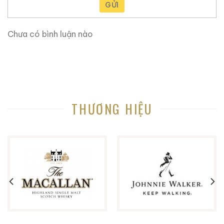
Ruouxachtay.com
là trang web nói về rượu ngoại:
GỬI
rượu whisky, rượu brandy, rượu rum,… Cho dù bạn
muốn biết về nguồn gốc của một loại rượu whisky cụ
Chưa có bình luận nào
thể, hoặc hương vị và lịch sử đi kèm với nó, trang web
này có thể giúp bạn biết từng chi tiết nhỏ.
Trang web này rất hữu ích khi bạn không biết nhiều về
rượu ngoại, tại đây chúng tôi chia sẽ kinh nghiệm và
những gì học hỏi được trong hơn 10 năm trong lĩnh vực
THƯƠNG HIỆU
này. Bạn sẽ tìm thấy lịch sử nguồn gốc các loại rượu
ngoại, những mẫu rượu quý hiếm, cách thưởng thức
rượu, kinh nghiệm phân biệt rượu, cách chọn lưa được
cửa hàng rượu ngoại uy tín và còn nhiều điều thú vị
hơn nữa đang chờ bạn khám phá.
Ruouxachtay.com rất vinh dự được đồng hành cùng
các bạn trên hành trình khám phá thế giới hương vị
này!