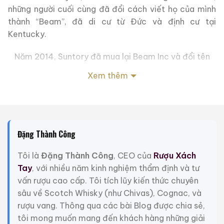
những người cuối cùng đã đổi cách viết họ của mình
thành “Beam”, đã di cư từ Đức và định cư tại
Kentucky.
Năm 2014, Suntory đã mua lại Beam Inc và đổi tên
công ty thành ‘Beam Suntory’.
Xem thêm
Giới Thiệu Một Số Mẫu Rượu Trung Quốc
Đặng Thành Công
Tôi là
Đặng Thành Công
, CEO của
Rượu Xách
Tay
, với nhiều năm kinh nghiệm thẩm định và tư
vấn rượu cao cấp. Tôi tích lũy kiến thức chuyên
sâu về Scotch Whisky (như Chivas), Cognac, và
rượu vang. Thông qua các bài Blog được chia sẻ,
tôi mong muốn mang đến khách hàng những giải