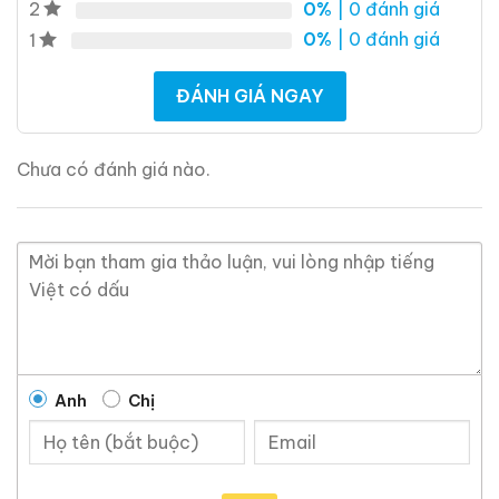
0%
| 0 đánh giá
2
0%
| 0 đánh giá
1
ĐÁNH GIÁ NGAY
Chưa có đánh giá nào.
Brandy Changyu Gold
Roi Des Rois Cognac
Medal
Monalisa
700ml / 40%
700ml / 40%
0,0
(0 đánh giá)
0,0
(0 đánh giá)
3.660.000
₫
4.250.000
₫
Zalo
Hotline
Anh
Chị
Zalo
Hotline
Tại sao tin tưởng
ruouxachtay.com
?