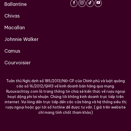
bản Chivas xách tay
được nhập khẩu trực tiếp, mang
Ballantine
lại
hương vị tinh tế, đẳng cấp và sang trọng
cho mọi
buổi tiệc, không gian thưởng thức và quà tặng cao
Chivas
cấp.
Macallan
Địa chỉ: 1061 Phạm Văn Đồng, Linh Tây, Thủ Đức,
Johnnie Walker
TP.HCM
Camus
Hotline: 096 373 9768
Courvoisier
Website:
ruouxachtay.com
Maps:
https://www.google.com/maps?
cid=4203959646322424299
Tuân thủ Nghị định số 185/2013/NĐ-CP của Chính phủ và luật quảng
cáo số 16/2012/QH13 về kinh doanh bán hàng qua mạng.
Ruouxachtay.com là trang thông tin chia sẻ kiến thức về rượu ngoại
hoạt động phi lơi nhuận. Chúng tôi không kinh doanh trực tiếp trên
internet. Vui lòng đến trực tiếp đến các cửa hàng và hệ thống siêu thị
rượu ngoại hoặc gọi tới số hotline để được tư vấn. ( giá trên website
chỉ mang tính chất tham khảo)