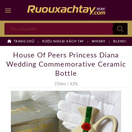
Skip
to
content
Tìm
kiếm
sản
phẩm
TRANG CHỦ
RƯỢU NGOẠI XÁCH TAY
WHISKY
BLENDED 
House Of Peers Princess Diana
Wedding Commemorative Ceramic
Bottle
750ml / 43%