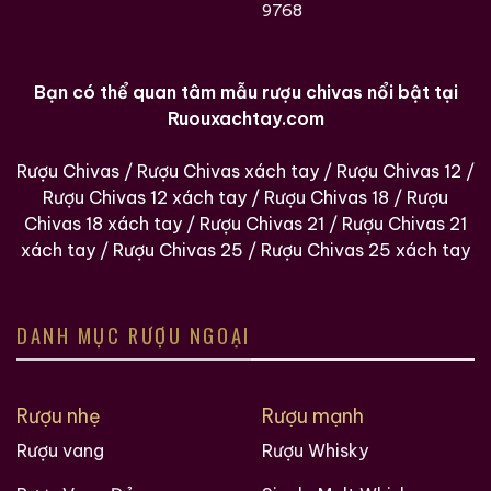
9768
bong tróc bất thường.
Đơn vị cung cấp:
Hãy chọn các địa chỉ chuyên
rượu ngoại xách tay có tâm và có kiến thức về
Bạn có thể quan tâm mẫu rượu chivas nổi bật tại
rượu sưu tầm.
Ruouxachtay.com
7. Mua House of Peers Charles and Diana
Rượu Chivas
/
Rượu Chivas xách tay
/
Rượu Chivas 12
/
Decanter Ở Đâu?
Rượu Chivas 12 xách tay
/
Rượu Chivas 18
/
Rượu
ruouxachtay.com
tự hào là đơn vị tiên phong trong
Chivas 18 xách tay
/
Rượu Chivas 21
/
Rượu Chivas 21
việc săn tìm những dòng rượu kỷ niệm và rượu cổ quý
xách tay
/
Rượu Chivas 25
/
Rượu Chivas 25 xách tay
hiếm về thị trường Việt Nam.
Cam kết chính hãng:
Mọi sản phẩm đều được
DANH MỤC RƯỢU NGOẠI
tuyển chọn kỹ lưỡng từ các thị trường quốc tế
(Anh, Nhật, Pháp…).
Rượu nhẹ
Rượu mạnh
Bảo quản tiêu chuẩn:
Chúng tôi hiểu giá trị của
từng bình rượu và luôn bảo quản trong điều kiện tối
Rượu vang
Rượu Whisky
ưu nhất.