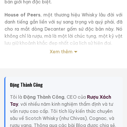
bản giới hạn đặc biệt.
House of Peers
, một thương hiệu Whisky lâu đời với
danh tiếng gắn liền với sự sang trọng và quý phái, đã
cho ra mắt dòng Decanter gốm sứ độc bản này. Nó
không chỉ là rượu, mà là một lời chúc tụng, một kỷ vật
lưu giữ khoảnh khắc đẹp nhất của lịch sử hiện đại.
Xem thêm
2. Thiết Kế Bình Gốm Sứ Tinh Xảo
Điểm nhấn lớn nhất của phiên bản này chính là chiếc
bình đựng (decanter) bằng gốm sứ cao cấp, được
chế tác thủ công với độ tỉ mỉ tuyệt đối.
Đặng Thành Công
Hình ảnh chân dung:
Dựa trên hình ảnh thực tế từ
Tôi là
Đặng Thành Công
, CEO của
Rượu Xách
sản phẩm, mặt trước của bình in hình chân dung
Tay
, với nhiều năm kinh nghiệm thẩm định và tư
Thái tử Charles và Công nương Diana được bao
vấn rượu cao cấp. Tôi tích lũy kiến thức chuyên
quanh bởi vòng nguyệt quế và vương miện biểu
sâu về Scotch Whisky (như Chivas), Cognac, và
tượng của Hoàng gia.
rượu vang. Thông qua các bài Blog được chia sẻ,