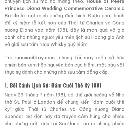
chuyện lịch sử mà nó mang theo.
House of Peers
Princess Diana Wedding Commemorative Ceramic
Bottle
là một minh chứng điển hình. Được phát hành
để kỷ niệm lễ kết hôn của Thái tử Charles và Công
nương Diana vào năm 1981, đây là món quà vô giá
dành cho những người yêu mến lịch sử Hoàng gia Anh
và giới sưu tầm rượu Whisky quý hiếm.
Tại
ruouxachtay.com
, chúng tôi may mắn sở hữu
phiên bản kèm hộp nguyên bản cực hiếm, một báu vật
thực sự dành cho những nhà sưu tầm đẳng cấp.
1. Bối Cảnh Lịch Sử: Đám Cưới Thế Kỷ 1981
Ngày 29 tháng 7 năm 1981, cả thế giới hướng về Nhà
thờ St. Paul ở London để chứng kiến “đám cưới thế
kỷ” giữa Thái tử Charles và Công nương Diana
Spencer. Sự kiện này đã truyền cảm hứng cho nhiều
nhà chưng cất rượu tại Scotland tạo ra những phiên