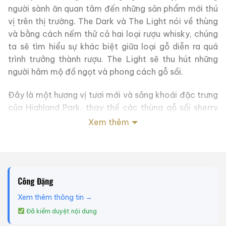
người sành ăn quan tâm đến những sản phẩm mới thú
vị trên thị trường. The Dark và The Light nói về thùng
và bằng cách nếm thử cả hai loại rượu whisky, chúng
ta sẽ tìm hiểu sự khác biệt giữa loại gỗ diễn ra quá
trình trưởng thành rượu. The Light sẽ thu hút những
người hâm mộ đồ ngọt và phong cách gỗ sồi.
Đây là một hương vị tươi mới và sảng khoái đặc trưng
của Highland Park, thay thế các thùng gỗ sồi sherry
truyền thống bằng các thùng gỗ sồi Mỹ sử dụng lại.
Xem thêm
Màu vàng nhạt không có chất phụ gia. Ảnh hưởng nhẹ
nhàng của gỗ sồi Mỹ đã tạo nên một loại rượu tươi
sáng và có hương trái cây với hương lê caramen, hạt
nhục đậu khấu, vani, gỗ tuyết tùng và khói than bùn
Công Đặng
nhẹ.
Xem thêm thông tin →
Ghi chú nếm thử:
Đã kiểm duyệt nội dung
Thùng gỗ sồi Mỹ, trong đó loại mạch nha đơn cất có