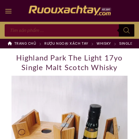
Skip
to
content
Tìm
kiếm
sản
phẩm
TRANG CHỦ
RƯỢU NGOẠI XÁCH TAY
WHISKY
SINGLE M
Highland Park The Light 17yo
Single Malt Scotch Whisky