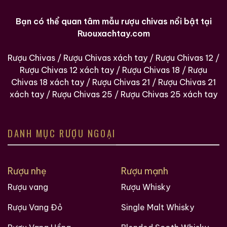
Bạn có thể quan tâm mẫu rượu chivas nổi bật tại
Ruouxachtay.com
Rượu Chivas
/
Rượu Chivas xách tay
/
Rượu Chivas 12
/
Rượu Chivas 12 xách tay
/
Rượu Chivas 18
/
Rượu
Chivas 18 xách tay
/
Rượu Chivas 21
/
Rượu Chivas 21
xách tay
/
Rượu Chivas 25
/
Rượu Chivas 25 xách tay
DANH MỤC RƯỢU NGOẠI
Macallan 18 Sherry
Macallan 18 Sherry
Oak 1997
Oak 1996
Rượu nhẹ
Rượu mạnh
700ml / 43%
700ml / 43%
Rượu vang
Rượu Whisky
0,0
0,0
(0 đánh giá)
(0 đánh giá)
Rượu Vang Đỏ
Single Malt Whisky
28.680.000
₫
28.880.000
₫