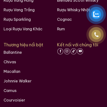
Rượu Vang Hồng
Blended Scoth Whisky
Zalo
Hotline
Zalo
Hotline
Rượu Vang Trắng
Rượu Whisky Nhật
Giới Thiệu Một Số Mẫu Rượu Brandy
Rượu Sparkling
Cognac
Loại Rượu Vang Khác
Rum
Thương hiệu nổi bật
Kết nối với chúng tôi
Ballantine
Chivas
Macallan
Johnnie Walker
Camus
Brandy Changyu Gold
Roi Des Rois Cognac
Medal
Monalisa
Courvoisier
700ml / 40%
700ml / 40%