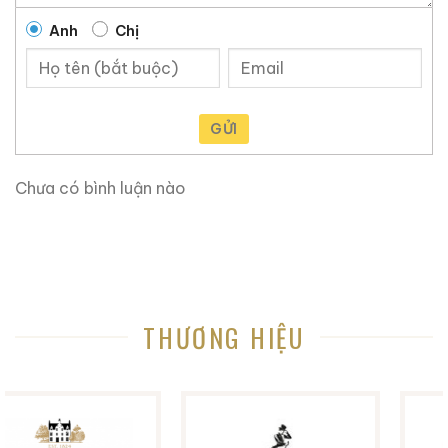
28.680.000
₫
28.880.000
₫
Anh
Chị
Zalo
Hotline
Zalo
Hotline
Giới Thiệu Một Số Mẫu Rượu Brandy
GỬI
Chưa có bình luận nào
THƯƠNG HIỆU
Brandy Changyu Gold
Roi Des Rois Cognac