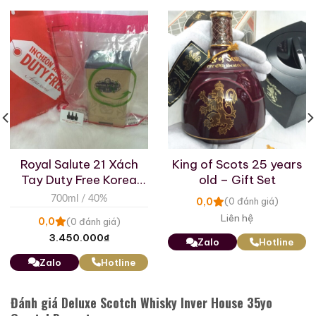
Royal Salute 21 Xách
King of Scots 25 years
Tay Duty Free Korea
old – Gift Set
Rượu Thuốc Chí Bảo
Rượu Mao Đài Quý
2019
700ml / 40%
0,0
(0 đánh giá)
Tam Dương
Châu Ngũ Sao – Cáp
Liên hệ
0,0
(0 đánh giá)
Họa Hữu Nghị 2021
500ml / 40%
500ml / 53%
3.450.000
₫
Zalo
Hotline
0,0
0,0
(0 đánh giá)
(0 đánh giá)
Zalo
Hotline
3.450.000
₫
19.280.000
₫
Zalo
Hotline
Zalo
Hotline
Đánh giá Deluxe Scotch Whisky Inver House 35yo