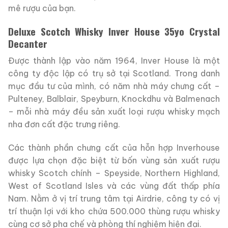
mê rượu của bạn.
Deluxe Scotch Whisky Inver House 35yo Crystal
Decanter
Được thành lập vào năm 1964, Inver House là một
công ty độc lập có trụ sở tại Scotland.
Trong danh
mục đầu tư của mình, có năm nhà máy chưng cất –
Pulteney, Balblair, Speyburn, Knockdhu và Balmenach
– mỗi nhà máy đều sản xuất loại rượu whisky mạch
nha đơn cất đặc trưng riêng.
Các thành phần chưng cất của hỗn hợp Inverhouse
được lựa chọn đặc biệt từ bốn vùng sản xuất rượu
whisky Scotch chính – Speyside, Northern Highland,
West of Scotland Isles và các vùng đất thấp phía
Nam.
Nằm ở vị trí trung tâm tại Airdrie, công ty có vị
trí thuận lợi với kho chứa 500.000 thùng rượu whisky
cùng cơ sở pha chế và phòng thí nghiệm hiện đại.