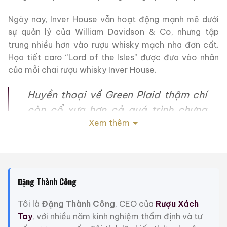
Ngày nay, Inver House vẫn hoạt động mạnh mẽ dưới
sự quản lý của William Davidson & Co, nhưng tập
trung nhiều hơn vào rượu whisky mạch nha đơn cất.
Họa tiết caro “Lord of the Isles” được đưa vào nhãn
của mỗi chai rượu whisky Inver House.
Huyền thoại về Green Plaid thậm chí
còn cổ xưa hơn cả quá trình chưng
Xem thêm
cất rượu Scotch Whisky.
‘Plaid’ là tên
gọi truyền thống của Scotland dành
cho chất liệu vải caro len dày được
dùng để làm nên chiếc váy xếp li nổi
Đặng Thành Công
tiếng.
Người ta cho rằng Green Plaid
đã được Lord of the Isles đầu tiên,
Tôi là
Đặng Thành Công
, CEO của
Rượu Xách
một chiến binh Viking thế kỷ 12 tên là
Tay
, với nhiều năm kinh nghiệm thẩm định và tư