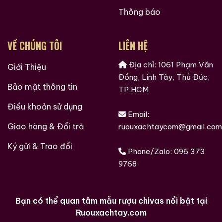
ngoại, những mẫu rượu quý hiếm, cách thưởng thức
Thông báo
rượu, kinh nghiệm phân biệt rượu, cách chọn lưa được
cửa hàng rượu ngoại uy tín và còn nhiều điều thú vị
VỀ CHÚNG TÔI
LIÊN HỆ
hơn nữa đang chờ bạn khám phá.
Địa chỉ: 1061 Phạm Văn
Giới Thiệu
Ruouxachtay.com rất vinh dự được đồng hành cùng
Đồng, Linh Tây, Thủ Đức,
các bạn trên hành trình khám phá thế giới hương vị
Bảo mật thông tin
TP.HCM
này!
Điều khoản sử dụng
Email:
Ruouxachtay.com – Cham Vào Đam Mê
Giao hàng & Đổi trả
ruouxachtaycom@gmail.com
Trăm Nghe Không Bằng Một Thấy
Ký gửi & Trao đổi
Phone/Zalo:
096 373
9768
Bạn có thể quan tâm mẫu rượu chivas nổi bật tại
Ruouxachtay.com