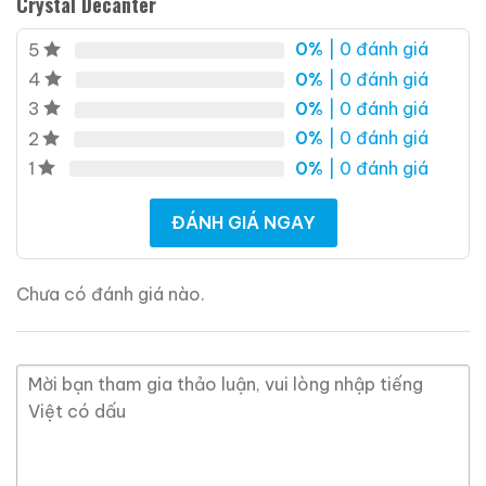
Crystal Decanter
Giới Thiệu Một Số Mẫu Rượu Whisky
0%
| 0 đánh giá
5
0%
| 0 đánh giá
4
0%
| 0 đánh giá
3
0%
| 0 đánh giá
2
0%
| 0 đánh giá
1
ĐÁNH GIÁ NGAY
Chưa có đánh giá nào.
Macallan 18 Sherry
Macallan 18 Sherry
Oak 1997
Oak 1996
700ml / 43%
700ml / 43%
0,0
0,0
(0 đánh giá)
(0 đánh giá)