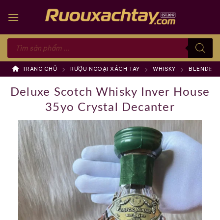
Skip
to
content
Tìm
kiếm
sản
phẩm
TRANG CHỦ
RƯỢU NGOẠI XÁCH TAY
WHISKY
BLENDED 
Deluxe Scotch Whisky Inver House
35yo Crystal Decanter