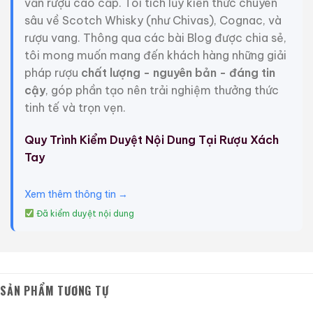
vấn rượu cao cấp. Tôi tích lũy kiến thức chuyên
Somerled, mặc.
sâu về Scotch Whisky (như Chivas), Cognac, và
rượu vang. Thông qua các bài Blog được chia sẻ,
Các loại hỗn hợp do Inverhouse sản xuất dao động
tôi mong muốn mang đến khách hàng những giải
giữa hương trái cây, vị ngọt, hương mạnh mẽ và hương
pháp rượu
chất lượng - nguyên bản - đáng tin
biển.
cậy
, góp phần tạo nên trải nghiệm thưởng thức
ngọt ngào và dứt khoát, đặc trưng bởi đường
tinh tế và trọn vẹn.
caramen, trái cây khô, hạt phỉ và hạnh nhân rang.
Quy Trình Kiểm Duyệt Nội Dung Tại Rượu Xách
Loại rượu whisky pha trộn cao cấp của Inver House
Tay
này rất thú vị. Rượu này có tuổi đời 35 năm, nồng độ
cồn là 43%, dung tích 750ml, được thiết kế với chai
Xem thêm thông tin →
pha lê trong suốt và được đựng trong hộp quà tặng
tinh tế. Được đóng chai bởi Inver House, sản phẩm
Đã kiểm duyệt nội dung
này thuộc dòng Crystal Decanter và rất đáng để sưu
tầm!
Giới Thiệu Một Số Mẫu Rượu Trung Quốc
SẢN PHẨM TƯƠNG TỰ