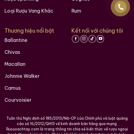
Hàng Ngàn Khách Hàng Của ruouxachtay.com
Loại Rượu Vang Khác
Rum
Thương hiệu nổi bật
Kết nối với chúng tôi
Ballantine
Chivas
Macallan
Johnnie Walker
Camus
Các loại rượu sưu tầm quý hiềm trên thế giới tại
Ruouxachtay.com
Courvoisier
RUOUXACHTAY.COM – SHOWROOM RƯỢU CHIVAS
XÁCH TAY UY TÍN TẠI HCM
Tuân thủ Nghị định số 185/2013/NĐ-CP của Chính phủ và luật quảng
cáo số 16/2012/QH13 về kinh doanh bán hàng qua mạng.
Ruouxachtay.com
chuyên cung cấp
rượu Chivas
Ruouxachtay.com là trang thông tin chia sẻ kiến thức về rượu ngoại