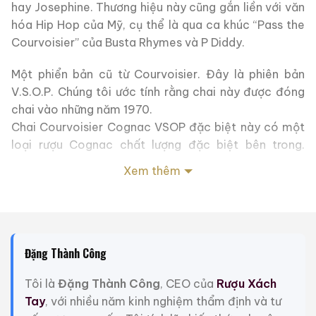
hay Josephine. Thương hiệu này cũng gắn liền với văn
hóa Hip Hop của Mỹ, cụ thể là qua ca khúc “Pass the
Courvoisier” của Busta Rhymes và P Diddy.
Một phiển bản cũ từ Courvoisier. Đây là phiên bản
V.S.O.P. Chúng tôi ước tính rằng chai này được đóng
chai vào những năm 1970.
Chai Courvoisier Cognac VSOP đặc biệt này có một
loại rượu Cognac chất lượng đặc biệt bên trong.
Được trình bày trong một hình dạng chai độc đáo và
Xem thêm
một chiếc hộp nguyên bản, đây là một chai có giá trị
sưu tập cao!
THÔNG TIN THÊM
Đặng Thành Công
Nhà Máy Chưng Cất: Courvoisier
Tôi là
Đặng Thành Công
, CEO của
Rượu Xách
Quốc Gia: Pháp
Tay
, với nhiều năm kinh nghiệm thẩm định và tư