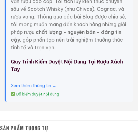
Dòng Rượu: Brandy
vấn rượu cao cấp. Tôi tích lũy kiến thức chuyên
sâu về Scotch Whisky (như Chivas), Cognac, và
Nhóm Rượu: Cognac
rượu vang. Thông qua các bài Blog được chia sẻ,
tôi mong muốn mang đến khách hàng những giải
Năm Tuổi: Napoleon
pháp rượu
chất lượng - nguyên bản - đáng tin
cậy
, góp phần tạo nên trải nghiệm thưởng thức
Cường Độ: 40%
tinh tế và trọn vẹn.
Dung Tích: 700ml
Quy Trình Kiểm Duyệt Nội Dung Tại Rượu Xách
Tay
Tình Trạng Tem Nhãn: Tốt
Tình Trạng Mức Rượu: Tốt
Xem thêm thông tin →
Đã kiểm duyệt nội dung
Trọng Lượng: 2kg
Giới Thiệu Một Số Mẫu Rượu Trung Quốc
SẢN PHẨM TƯƠNG TỰ