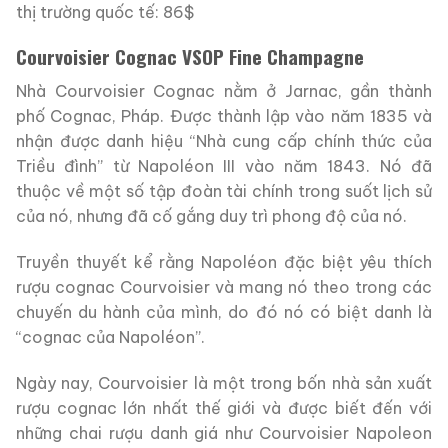
thị trường quốc tế: 86$
Courvoisier Cognac VSOP Fine Champagne
Nhà Courvoisier Cognac nằm ở Jarnac, gần thành
phố Cognac, Pháp. Được thành lập vào năm 1835 và
nhận được danh hiệu “Nhà cung cấp chính thức của
Triều đình” từ Napoléon III vào năm 1843. Nó đã
thuộc về một số tập đoàn tài chính trong suốt lịch sử
của nó, nhưng đã cố gắng duy trì phong độ của nó.
Truyền thuyết kể rằng Napoléon đặc biệt yêu thích
rượu cognac Courvoisier và mang nó theo trong các
chuyến du hành của mình, do đó nó có biệt danh là
“cognac của Napoléon”.
Ngày nay, Courvoisier là một trong bốn nhà sản xuất
rượu cognac lớn nhất thế giới và được biết đến với
những chai rượu danh giá như Courvoisier Napoleon