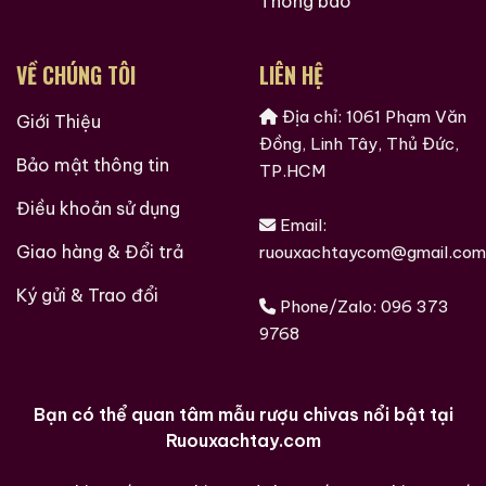
Thông báo
rượu, kinh nghiệm phân biệt rượu, cách chọn lưa được
cửa hàng rượu ngoại uy tín và còn nhiều điều thú vị
hơn nữa đang chờ bạn khám phá.
VỀ CHÚNG TÔI
LIÊN HỆ
Địa chỉ: 1061 Phạm Văn
Ruouxachtay.com rất vinh dự được đồng hành cùng
Giới Thiệu
Đồng, Linh Tây, Thủ Đức,
các bạn trên hành trình khám phá thế giới hương vị
Bảo mật thông tin
TP.HCM
này!
Điều khoản sử dụng
Ruouxachtay.com – Cham Vào Đam Mê
Email:
Giao hàng & Đổi trả
ruouxachtaycom@gmail.com
Trăm Nghe Không Bằng Một Thấy
Ký gửi & Trao đổi
Phone/Zalo:
096 373
9768
Bạn có thể quan tâm mẫu rượu chivas nổi bật tại
Ruouxachtay.com