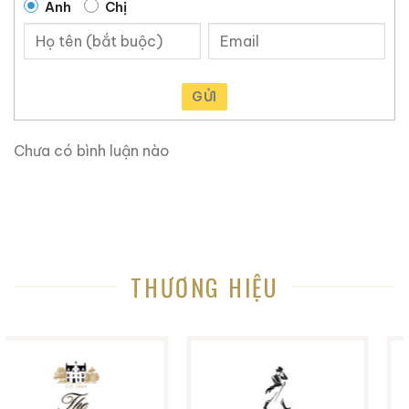
Anh
Chị
Zalo
Hotline
Zalo
Hotline
Giới Thiệu Một Số Mẫu Rượu Brandy
GỬI
Chưa có bình luận nào
THƯƠNG HIỆU
Brandy Changyu Gold
Roi Des Rois Cognac
Medal
Monalisa