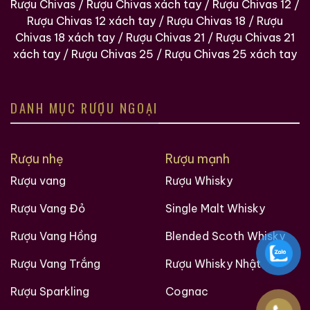
Rượu Chivas
/
Rượu Chivas xách tay
/
Rượu Chivas 12
/
Rượu Chivas 12 xách tay
/
Rượu Chivas 18
/
Rượu
Chivas 18 xách tay
/
Rượu Chivas 21
/
Rượu Chivas 21
xách tay
/
Rượu Chivas 25
/
Rượu Chivas 25 xách tay
DANH MỤC RƯỢU NGOẠI
Rượu nhẹ
Rượu mạnh
Rượu vang
Rượu Whisky
Rượu Vang Đỏ
Single Malt Whisky
Rượu Vang Hồng
Blended Scoth Whisky
Rượu Vang Trắng
Rượu Whisky Nhật
Rượu Sparkling
Cognac
Hàng Ngàn Khách Hàng Của ruouxachtay.com