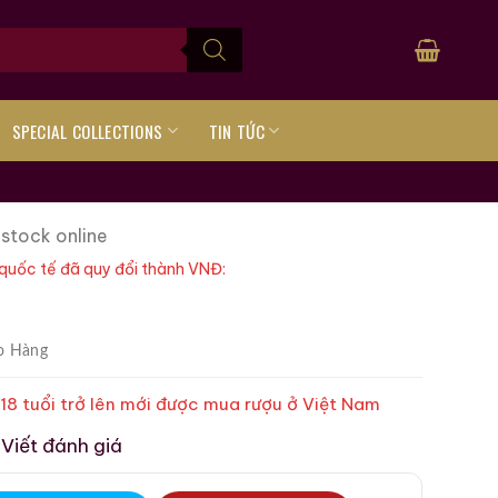
SPECIAL COLLECTIONS
TIN TỨC
 stock online
quốc tế đã quy đổi thành VNĐ:
o Hàng
 18 tuổi trở lên mới được mua rượu ở Việt Nam
Viết đánh giá