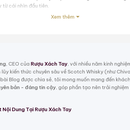
 từ cái nhìn đầu tiên.
Xem thêm
n rộn và mệt mỏi, nhưng khi nghỉ ngơi, việc ngắm nhì
a dịu tâm hồn. Vì vậy tôi không thể từ bỏ sở thích này.
 Mẫu Rượu Trung Quốc
ng
, CEO của
Rượu Xách Tay
, với nhiều năm kinh nghiệ
h lũy kiến thức chuyên sâu về Scotch Whisky (như Chiv
bài Blog được chia sẻ, tôi mong muốn mang đến khách
uyên bản - đáng tin cậy
, góp phần tạo nên trải nghiệm
t Nội Dung Tại Rượu Xách Tay