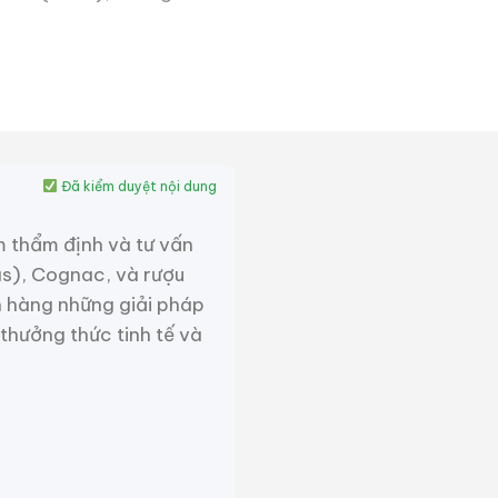
n bộ sưu tập rượu theo sở
Đã kiểm duyệt nội dung
m thẩm định và tư vấn
as), Cognac, và rượu
 hàng những giải pháp
 thưởng thức tinh tế và
Rượu Cao Xương Hổ
Đông Bắc (Dongbei