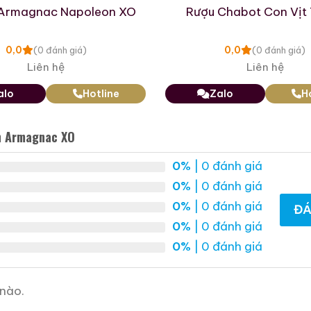
 Armagnac Napoleon XO
Rượu Chabot Con Vịt
0,0
0,0
(0 đánh giá)
(0 đánh giá)
Liên hệ
Liên hệ
alo
Hotline
Zalo
H
Macallan 18 Sherry Oak
Macallan 25 Sherry
1996
Oak Release 2011
n Armagnac XO
700ml / 43%
700ml / 43%
0,0
0,0
(0 đánh giá)
(0 đánh giá)
0%
| 0 đánh giá
28.880.000
₫
70.975.000
₫
0%
| 0 đánh giá
Zalo
Hotline
Zalo
Hotline
0%
| 0 đánh giá
ĐÁ
0%
| 0 đánh giá
0%
| 0 đánh giá
 Mẫu Rượu Brandy
nào.