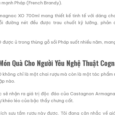
u mạnh Pháp (French Brandy).
agnac XO 700ml mang thiết kế tinh tế với dáng chai
Mỗi đường nét đều được trau chuốt kỹ lưỡng, phả
ược ủ trong thùng gỗ sồi Pháp suốt nhiều năm, man
 Món Quà Cho Người Yêu Nghệ Thuật Cog
hông chỉ là một chai rượu mà còn là một tác phẩm 
tập nào.
 sẽ nhận ra giá trị độc đáo của Castagnon Armagnac
sự khéo léo của bậc thầy chưng cất.
hích sưu tầm rượu này được. Tôi đang cân nhắc về gi