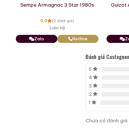
 –
Sempe Armagnac 3 Star 1980s
Guizot
0,0
(0 đánh giá)
Liên hệ
Zalo
Hotline
Z
Macallan 18 Sherry Oak
1997
Đánh giá Castagno
700ml / 43%
0,0
(0 đánh giá)
5
28.680.000
₫
4
Zalo
Hotline
3
2
1
Giới Thiệu Một Số
Chưa có đánh giá 