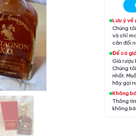
Lưu ý về 
Chúng tôi
và chỉ m
cân đối 
Để có giá
Giá rượu 
Chúng tôi
nhất. Muố
hãy gọi n
Không b
Thông tin
không bá