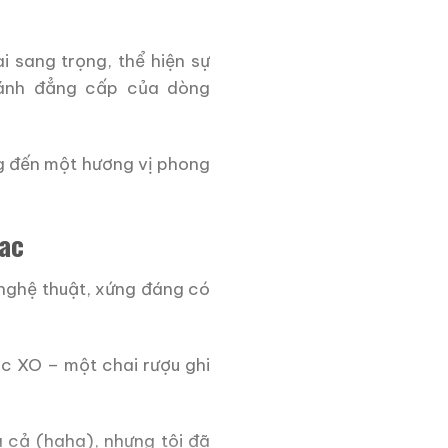
 sang trọng, thể hiện sự
n ánh đẳng cấp của dòng
g đến một hương vị phong
nac
nghệ thuật, xứng đáng có
 XO – một chai rượu ghi
á cả (haha), nhưng tôi đã