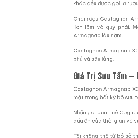
khác đều được gọi là rượ
Chai rượu Castagnon Arm
lịch lãm và quý phái. 
Armagnac lâu năm.
Castagnon Armagnac XO đ
phú và sâu lắng.
Giá Trị Sưu Tầm –
Castagnon Armagnac XO k
mặt trong bất kỳ bộ sưu 
Những ai đam mê Cognac
dấu ấn của thời gian và 
Tôi không thể từ bỏ sở t