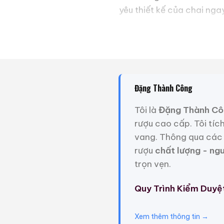
yêu thiết kế của chai ngay
Gần đây công việc rất bậ
thích của mình giúp tôi xo
Giới Thiệu Một Số
Đặng Thành Công
Tôi là
Đặng Thành Cô
rượu cao cấp. Tôi tíc
vang. Thông qua các 
rượu
chất lượng - ng
trọn vẹn.
Quy Trình Kiểm Duyệ
Xem thêm thông tin →