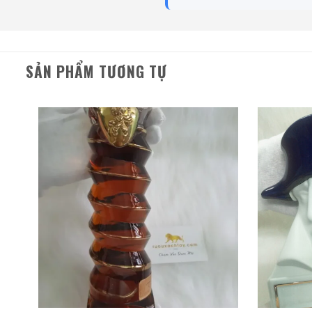
Rượu Thuốc Chí Bảo
Tam Dương
500ml / 40%
SẢN PHẨM TƯƠNG TỰ
0,0
(0 đánh giá)
3.450.000
₫
Zalo
Hotline
Giới Thiệu Một Số