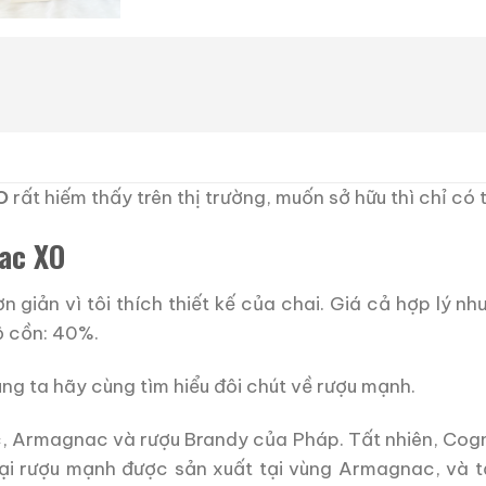
O
rất hiếm thấy trên thị trường, muốn sở hữu thì chỉ có 
ac XO
 giản vì tôi thích thiết kế của chai.
Giá cả hợp lý như
ộ cồn: 40%.
ng ta hãy cùng tìm hiểu đôi chút về rượu mạnh.
c, Armagnac và rượu Brandy của Pháp. Tất nhiên, Cog
i rượu mạnh được sản xuất tại vùng Armagnac, và t