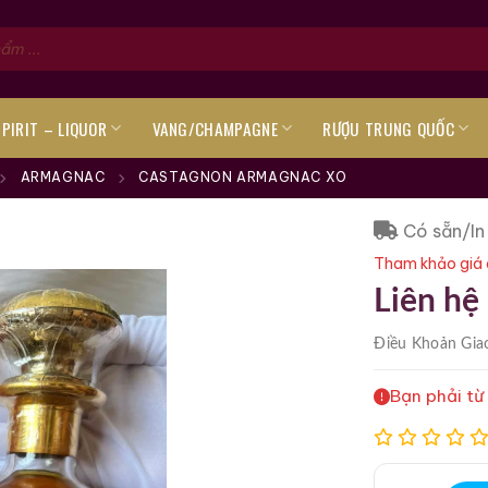
SPIRIT – LIQUOR
VANG/CHAMPAGNE
RƯỢU TRUNG QUỐC
ARMAGNAC
CASTAGNON ARMAGNAC XO
Có sẵn/In
Tham khảo giá 
Liên hệ
Điều Khoản
Gia
Bạn phải từ