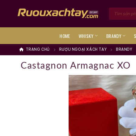
Skip
Tìm
to
kiếm
sản
content
phẩm
HOME
WHISKY
BRANDY
TRANG CHỦ
RƯỢU NGOẠI XÁCH TAY
BRANDY
Castagnon Armagnac XO