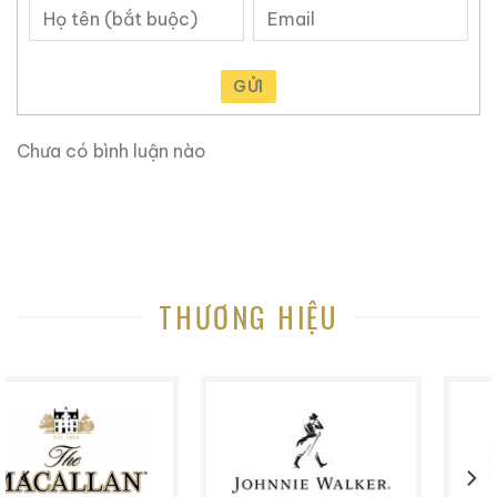
Macallan 18 Sherry
Macallan 18 Sherry
Oak 1997
Oak 1996
GỬI
700ml / 43%
700ml / 43%
0,0
0,0
(0 đánh giá)
(0 đánh giá)
28.680.000
₫
28.880.000
₫
Chưa có bình luận nào
Zalo
Hotline
Zalo
Hotline
Giới Thiệu Một Số Mẫu Rượu Brandy
THƯƠNG HIỆU