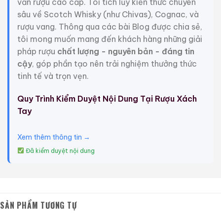
vấn rượu cao cấp. Tôi tích lũy kiến thức chuyên
tay kể từ thế kỷ 19.
sâu về Scotch Whisky (như Chivas), Cognac, và
Sự pha trộn của năm loại rượu, mỗi loại từ Grande
rượu vang. Thông qua các bài Blog được chia sẻ,
Champagne, Petite Champagne, Bon Bois, Fin Bois và
tôi mong muốn mang đến khách hàng những giải
Borderies nổi tiếng, được pha trộn trong tám bước
pháp rượu
chất lượng - nguyên bản - đáng tin
liên tiếp để tạo nên Family Legacy và do đó đạt
cậy
, góp phần tạo nên trải nghiệm thưởng thức
được nồng độ hoàn hảo là 40,8% vol.
tinh tế và trọn vẹn.
Ghi chú nếm thử
Quy Trình Kiểm Duyệt Nội Dung Tại Rượu Xách
Tay
Loại Cognac màu hổ phách này với chút vàng lấp
lánh quyến rũ với hương thơm phức hợp, mịn màng
Xem thêm thông tin →
của quýt, hoa violet và gỗ sồi hòa quyện với hương
labdanum (hoa Địa Trung Hải) gợi nhớ đến nước hoa
Đã kiểm duyệt nội dung
haute couture.
Hương vị đậm đà và hào phóng trên vòm miệng,
những gợi ý hấp dẫn của crème brûlée lan tỏa để lộ ra
SẢN PHẨM TƯƠNG TỰ
một bó hoa dài, phức hợp của các nốt hương trái cây