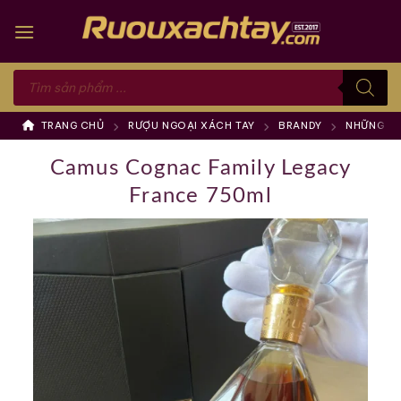
Skip
to
content
Tìm
kiếm
sản
phẩm
TRANG CHỦ
RƯỢU NGOẠI XÁCH TAY
BRANDY
NHỮNG TH
Camus Cognac Family Legacy
France 750ml