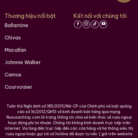
Thương hiệu nổi bật
Kết nối với chúng tôi
Ballantine
Chivas
Hàng Ngàn Khách Hàng Của ruouxachtay.com
Macallan
Johnnie Walker
Camus
Courvoisier
Tuân thủ Nghị định số 185/2013/NĐ-CP của Chính phủ và luật quảng
cáo số 16/2012/QH13 về kinh doanh bán hàng qua mạng.
Ruouxachtay.com là trang thông tin chia sẻ kiến thức về rượu ngoại
hoạt động phi lơi nhuận. Chúng tôi không kinh doanh trực tiếp trên
Các loại rượu sưu tầm quý hiềm trên thế giới tại
internet. Vui lòng đến trực tiếp đến các cửa hàng và hệ thống siêu thị
rượu ngoại hoặc gọi tới số hotline để được tư vấn. ( giá trên website
Ruouxachtay.com