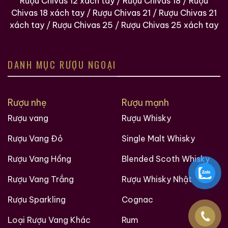
Rượu Chivas 12 xách tay
/
Rượu Chivas 18
/
Rượu
Chivas 18 xách tay
/
Rượu Chivas 21
/
Rượu Chivas 21
xách tay
/
Rượu Chivas 25
/
Rượu Chivas 25 xách tay
DANH MỤC RƯỢU NGOẠI
Rượu nhẹ
Rượu mạnh
Rượu vang
Rượu Whisky
Rượu Vang Đỏ
Single Malt Whisky
Rượu Vang Hồng
Blended Scoth Whisky
Rượu Vang Trắng
Rượu Whisky Nhật
Rượu Sparkling
Cognac
Loại Rượu Vang Khác
Rum