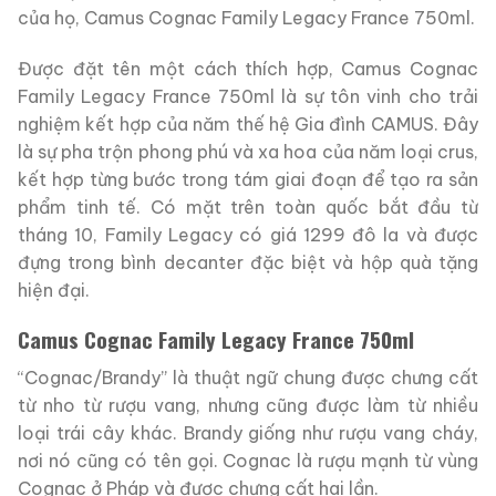
của họ, Camus Cognac Family Legacy France 750ml.
Được đặt tên một cách thích hợp, Camus Cognac
Family Legacy France 750ml là sự tôn vinh cho trải
nghiệm kết hợp của năm thế hệ Gia đình CAMUS. Đây
là sự pha trộn phong phú và xa hoa của năm loại crus,
kết hợp từng bước trong tám giai đoạn để tạo ra sản
phẩm tinh tế. Có mặt trên toàn quốc bắt đầu từ
tháng 10, Family Legacy có giá
1299 đô la
và được
đựng trong bình decanter đặc biệt và hộp quà tặng
hiện đại.
Camus Cognac Family Legacy France 750ml
“Cognac/Brandy” là thuật ngữ chung được chưng cất
từ ​​nho từ rượu vang, nhưng cũng được làm từ nhiều
loại trái cây khác. Brandy giống như rượu vang cháy,
nơi nó cũng có tên gọi. Cognac là rượu mạnh từ vùng
Cognac ở Pháp và được chưng cất hai lần.