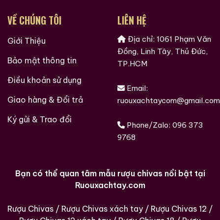
VỀ CHÚNG TÔI
LIÊN HỆ
Trang web này rất hữu ích khi bạn không biết nhiều về
rượu ngoại, tại đây chúng tôi chia sẽ kinh nghiệm và
Địa chỉ: 1061 Phạm Văn
Giới Thiệu
những gì học hỏi được trong hơn 10 năm trong lĩnh vực
Đồng, Linh Tây, Thủ Đức,
này. Bạn sẽ tìm thấy lịch sử nguồn gốc các loại rượu
Bảo mật thông tin
TP.HCM
ngoại, những mẫu rượu quý hiếm, cách thưởng thức
Điều khoản sử dụng
rượu, kinh nghiệm phân biệt rượu, cách chọn lưa được
Email:
cửa hàng rượu ngoại uy tín và còn nhiều điều thú vị
Giao hàng & Đổi trả
ruouxachtaycom@gmail.com
hơn nữa đang chờ bạn khám phá.
Ký gửi & Trao đổi
Phone/Zalo:
096 373
Ruouxachtay.com rất vinh dự được đồng hành cùng
9768
các bạn trên hành trình khám phá thế giới hương vị
này!
Bạn có thể quan tâm mẫu rượu chivas nổi bật tại
Ruouxachtay.com – Cham Vào Đam Mê
Ruouxachtay.com
Trăm Nghe Không Bằng Một Thấy
Rượu Chivas
/
Rượu Chivas xách tay
/
Rượu Chivas 12
/