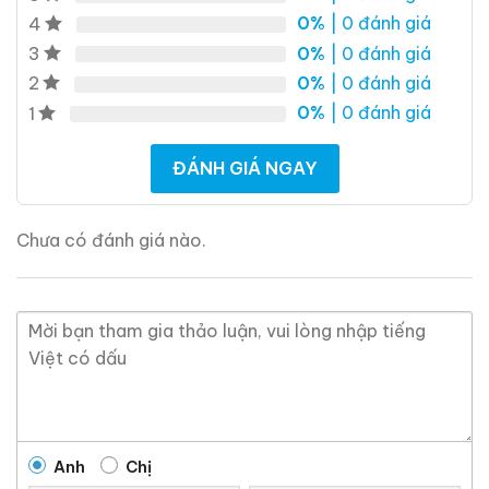
0%
| 0 đánh giá
4
0,0
0,0
(0 đánh giá)
(0 đánh giá)
0%
| 0 đánh giá
3
3.450.000
₫
19.280.000
₫
0%
| 0 đánh giá
2
Zalo
Hotline
Zalo
Hotline
0%
| 0 đánh giá
1
Giới Thiệu Một Số Mẫu Rượu Whisky
ĐÁNH GIÁ NGAY
Chưa có đánh giá nào.
Anh
Chị