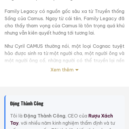
Family Legacy có nguồn gốc sâu xa từ Truyền thống
Sống của Camus. Ngay từ cái tên, Family Legacy đã
cho thấy tham vọng của Camus là tôn trọng quá khứ
nhưng vẫn kiên quyết hướng tới tương lai.
Như Cyril CAMUS thường nói, một loại Cognac tuyệt
hảo được sinh ra từ một người cha, một người ông và
một người ông cố, những người có thể truyền lại nền
văn hóa cổ xưa về nghệ thuật chưng cất và ủ rượu,
Xem thêm
trong khi mỗi người đều thêm vào nét riêng của mình.
Family Legacy là thành viên mới nhất của gia đình
CAMUS. Điểm nổi bật nhất của loại Cognac này là
cách những người sáng tạo ra nó tuân thủ một cách
Đặng Thành Công
có phương pháp, kiên nhẫn và tinh tế các quy tắc pha
Tôi là
Đặng Thành Công
, CEO của
Rượu Xách
trộn hoàn hảo của tổ tiên, một di sản của năm thế hệ
Tay
, với nhiều năm kinh nghiệm thẩm định và tư
chuyên môn tích lũy, được ghi lại cho hậu thế trong sổ