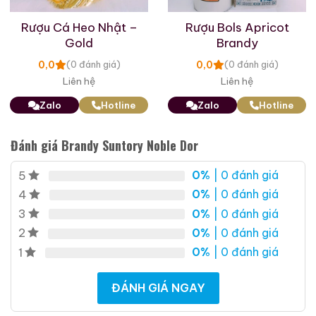
Rượu Cá Heo Nhật –
Rượu Bols Apricot
Gold
Brandy
0,0
0,0
(0 đánh giá)
(0 đánh giá)
Liên hệ
Liên hệ
Zalo
Hotline
Zalo
Hotline
Đánh giá Brandy Suntory Noble Dor
Macallan 18 Sherry
Macallan 18 Sherry
Oak 1997
Oak 1996
0%
| 0 đánh giá
5
700ml / 43%
700ml / 43%
0%
| 0 đánh giá
4
0,0
0,0
(0 đánh giá)
(0 đánh giá)
0%
| 0 đánh giá
3
28.680.000
₫
28.880.000
₫
0%
| 0 đánh giá
2
Zalo
Hotline
Zalo
Hotline
0%
| 0 đánh giá
1
Giới Thiệu Một Số Mẫu Rượu Brandy
ĐÁNH GIÁ NGAY