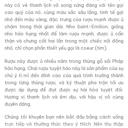
này có vẻ thanh lịch vô song xứng đáng với tên gọi
cao quý của nó, cùng màu sắc sâu lắng, tinh tế gợi
nhớ đến màu vàng, đặc trưng của rượu mạnh được ủ
chậm trong thời gian dài. Nho Saint-Emilion, giống
nho hảo hạng nhất để làm rượu mạnh, được ủ cẩn
thận và chưng cất hai lần trong một chiếc nồi đồng
nhỏ, chỉ chọn phần thiết yếu gọi là coeur (tim).
Rượu này được ủ nhiều năm trong thùng gỗ sồi Pháp
hảo hạng. Chai rượu tuyệt hảo này là sản phẩm của sự
chú ý tỉ mỉ đến đỉnh cao của quá trình trưởng thành
trong từng thùng rượu, và kỹ thuật pha trộn tối ưu
được áp dụng để đạt được sự hài hòa tuyệt đối.
Hương vị thanh lịch và êm dịu, với hậu vị vô cùng
duyên dáng.
Chúng tôi khuyên bạn nên bắt đầu bằng cách uống
trực tiếp và thưởng thức theo ý thích. Nên thu thập