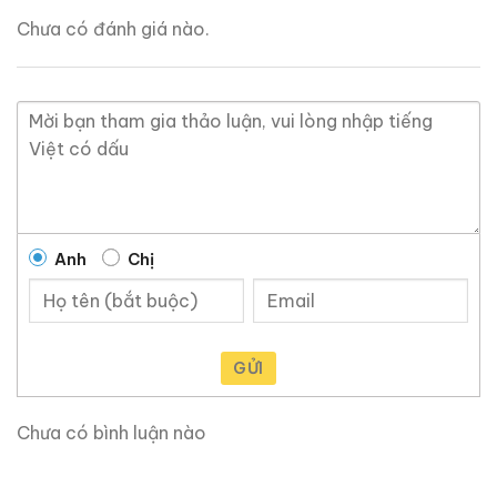
Chưa có đánh giá nào.
Anh
Chị
Brandy Changyu Gold
Roi Des Rois Cognac
Medal
Monalisa
GỬI
700ml / 40%
700ml / 40%
0,0
(0 đánh giá)
0,0
(0 đánh giá)
3.660.000
₫
Chưa có bình luận nào
4.250.000
₫
Zalo
Hotline
Zalo
Hotline