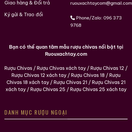
Giao hàng & Đổi trả
ruouxachtaycom@gmail.com
Ký gửi & Trao đổi
Phone/Zalo:
096 373
9768
Bạn có thể quan tâm mẫu rượu chivas nổi bật tại
Ruouxachtay.com
Rượu Chivas
/
Rượu Chivas xách tay
/
Rượu Chivas 12
/
Rượu Chivas 12 xách tay
/
Rượu Chivas 18
/
Rượu
Chivas 18 xách tay
/
Rượu Chivas 21
/
Rượu Chivas 21
xách tay
/
Rượu Chivas 25
/
Rượu Chivas 25 xách tay
Hàng Ngàn Khách Hàng Của ruouxachtay.com
DANH MỤC RƯỢU NGOẠI