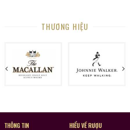
Tại sao tin tưởng
ruouxachtay.com
?
Ruouxachtay.com
là trang web nói về rượu ngoại:
THƯƠNG HIỆU
rượu whisky, rượu brandy, rượu rum,… Cho dù bạn
muốn biết về nguồn gốc của một loại rượu whisky cụ
thể, hoặc hương vị và lịch sử đi kèm với nó, trang web
này có thể giúp bạn biết từng chi tiết nhỏ.
Trang web này rất hữu ích khi bạn không biết nhiều về
rượu ngoại, tại đây chúng tôi chia sẽ kinh nghiệm và
những gì học hỏi được trong hơn 10 năm trong lĩnh vực
này. Bạn sẽ tìm thấy lịch sử nguồn gốc các loại rượu
ngoại, những mẫu rượu quý hiếm, cách thưởng thức
rượu, kinh nghiệm phân biệt rượu, cách chọn lưa được
cửa hàng rượu ngoại uy tín và còn nhiều điều thú vị
hơn nữa đang chờ bạn khám phá.
THÔNG TIN
HIỂU VỀ RƯỢU
Ruouxachtay.com rất vinh dự được đồng hành cùng