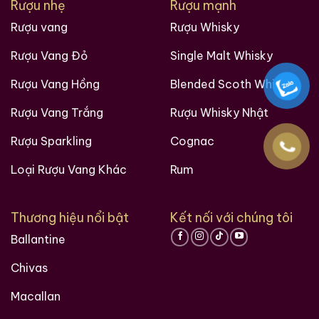
Rượu nhẹ
Rượu mạnh
Rượu vang
Rượu Whisky
Rượu Vang Đỏ
Single Malt Whisky
Rượu Vang Hồng
Blended Scoth Whisky
Các loại rượu sưu tầm quý hiềm trên thế giới tại
Rượu Vang Trắng
Rượu Whisky Nhật
Ruouxachtay.com
Rượu Sparkling
Cognac
Loại Rượu Vang Khác
Rum
Thương hiệu nổi bật
Kết nối với chúng tôi
Ballantine
Chivas
Macallan