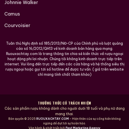
Johnnie Walker
Camus
Courvoisier
Tuân thủ Nghị định số 185/2013/NĐ-CP của Chính phủ và luật quảng
cáo số 16/2012/QH13 về kinh doanh bán hàng qua mạng.
Ruouxachtay.com là trang thông tin chia sẻ kiến thức về rượu ngoại
hoạt động phi lơi nhuận. Chúng tôi không kinh doanh trực tiếp trên
internet. Vui lòng đến trực tiếp đến các cửa hàng và hệ thống siêu thị
rượu ngoại hoặc gọi tới số hotline để được tư vấn. ( giá trên website
chỉ mang tính chất tham khảo)
THƯỞNG THỨC CÓ TRÁCH NHIỆM
Các sản phẩm rượu không dành cho người dưới 18 tuổi và phụ nữ đang
mang thai.
Bản quyền © 2025
RUOUXACHTAY.COM
– Hiện thân của sự cống hiến không
ngừng để đạt tới sự hoàn hảo.
Vận hành & phát triển bởi
Fast Marketing Agency