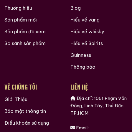
các bạn trên hành trình khám phá thế giới hương vị
Thương hiệu
Blog
này!
Sản phẩm mới
Hiểu về vang
Ruouxachtay.com – Cham Vào Đam Mê
Sản phẩm đã xem
Hiểu về whisky
Trăm Nghe Không Bằng Một Thấy
So sánh sản phẩm
Hiểu về Spirits
Guinness
Thông báo
VỀ CHÚNG TÔI
LIÊN HỆ
Địa chỉ: 1061 Phạm Văn
Giới Thiệu
Đồng, Linh Tây, Thủ Đức,
Bảo mật thông tin
TP.HCM
Điều khoản sử dụng
Email: