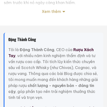
sớm trước khi nó ngày càng khan hiếm.
Xem thêm
Suntory là công ty sản xuất rượu whisky lâu đời nhất
của Nhật Bản, có nguồn gốc từ một cửa hàng nhỏ
được Torii Shinjiro thành lập vào năm 1899. Sau đó,
công ty thành lập Nhà máy chưng cất Yamazaki vào
năm 1923 và bắt đầu hoạt động chưng cất vào năm
Đặng Thành Công
1924. Ngày nay, đây là nhà sản xuất rượu whisky cao
cấp lớn nhất và nổi tiếng nhất Nhật Bản.
Tôi là
Đặng Thành Công
, CEO của
Rượu Xách
Tay
, với nhiều năm kinh nghiệm thẩm định và tư
Giới Thiệu Một Số Mẫu Rượu Trung Quốc
vấn rượu cao cấp. Tôi tích lũy kiến thức chuyên
sâu về Scotch Whisky (như Chivas), Cognac, và
rượu vang. Thông qua các bài Blog được chia sẻ,
tôi mong muốn mang đến khách hàng những giải
pháp rượu
chất lượng - nguyên bản - đáng tin
cậy
, góp phần tạo nên trải nghiệm thưởng thức
tinh tế và trọn vẹn.