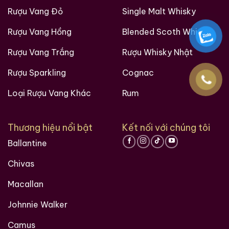
Rượu Vang Đỏ
Single Malt Whisky
Đừng bỏ lỡ cơ hội sở hữu tuyệt tác này tại
ruouxachtay.com
– Nơi những giá trị hoàng gia được
Rượu Vang Hồng
Blended Scoth Whisky
gìn giữ trọn vẹn.
Rượu Vang Trắng
Rượu Whisky Nhật
Giới Thiệu Một Số Mẫu Rượu Trung Quốc
Rượu Sparkling
Cognac
Loại Rượu Vang Khác
Rum
Thương hiệu nổi bật
Kết nối với chúng tôi
Ballantine
Chivas
Macallan
Johnnie Walker
Camus