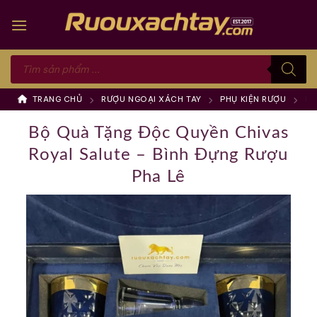
Skip
to
content
Tìm
kiếm
sản
phẩm
TRANG CHỦ
RƯỢU NGOẠI XÁCH TAY
PHỤ KIỆN RƯỢU
BỘ
Bộ Quà Tặng Độc Quyền Chivas
Royal Salute – Bình Đựng Rượu
Pha Lê