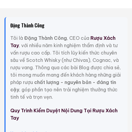
nhắc lại lịch sử của dòng rượu. Royal Salute được ra
đời vào năm 1953 bởi nhà Chivas Brothers nhằm tôn
vinh lễ đăng quang của Nữ hoàng Elizabeth II.
Đặng Thành Công
Ý nghĩa tên gọi:
“Royal Salute” có nghĩa là “Lễ nghi
Tôi là
Đặng Thành Công
, CEO của
Rượu Xách
quân đội bắn 21 phát đại bác chào mừng hoàng
Tay
, với nhiều năm kinh nghiệm thẩm định và tư
gia”. Đây chính là lý do vì sao mọi dòng rượu Royal
vấn rượu cao cấp. Tôi tích lũy kiến thức chuyên
Salute đều có tuổi đời thấp nhất là 21 năm.
sâu về Scotch Whisky (như Chivas), Cognac, và
Giá trị cốt lõi:
Mỗi giọt rượu trong bộ quà tặng này
rượu vang. Thông qua các bài Blog được chia sẻ,
là sự kết tinh của thời gian, được ủ ít nhất hai thập
tôi mong muốn mang đến khách hàng những giải
kỷ trong những thùng gỗ sồi quý hiếm nhất vùng
pháp rượu
chất lượng - nguyên bản - đáng tin
Scotland.
cậy
, góp phần tạo nên trải nghiệm thưởng thức
tinh tế và trọn vẹn.
2. Chi Tiết Bộ Quà Tặng Độc Quyền (Exclusive Gift
Set)
Quy Trình Kiểm Duyệt Nội Dung Tại Rượu Xách
Tay
Dựa trên những hình ảnh thực tế từ sản phẩm xách tay
mới nhất (Bộ Quà Tặng Độc Quyền Chivas Royal