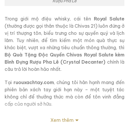
Rượu Pha Lê
Trong giới mộ điệu whisky, cái tên
Royal Salute
(thường được gọi thân thuộc là Chivas 21) luôn đứng ở
vị trí thượng tôn, biểu trưng cho sự quyền quý và lịch
lãm. Tuy nhiên, để tìm kiếm một món quà thực sự
khác biệt, vượt xa những tiêu chuẩn thông thường, thì
Bộ Quà Tặng Độc Quyền Chivas Royal Salute kèm
Bình Đựng Rượu Pha Lê (Crystal Decanter)
chính là
câu trả lời hoàn hảo nhất.
Tại
ruouxachtay.com
, chúng tôi hân hạnh mang đến
phiên bản xách tay giới hạn này – một tuyệt tác
không chỉ để thưởng thức mà còn để tôn vinh đẳng
cấp của người sở hữu.
1. Nguồn Gốc Hoàng Gia Của Royal Salute
Xem thêm
Để hiểu giá trị của bộ quà tặng này, trước hết cần