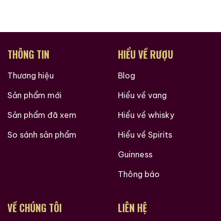
hết đều có một bản sao tác phẩm nghệ thuật của
Lockhart, tập trung vào một sinh vật khác nhau từ
đất liền, dưới nước hoặc trên không.
Giới Thiệu Một Số Mẫu Rượu Trung Quốc
THÔNG TIN
HIỂU VỀ RƯỢU
Thương hiệu
Blog
Sản phẩm mới
Hiểu về vang
Sản phẩm đã xem
Hiểu về whisky
So sánh sản phẩm
Hiểu về Spirits
Guinness
Thông báo
VỀ CHÚNG TÔI
LIÊN HỆ
Rượu Thuốc Chí Bảo
Rượu Mao Đài Quý
Tam Dương
Châu Ngũ Sao – Cáp