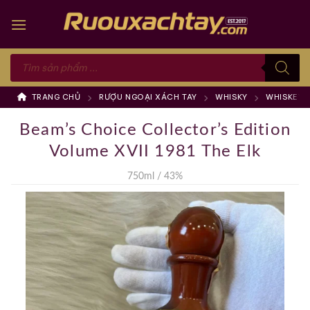
Skip
to
content
Tìm
kiếm
sản
phẩm
TRANG CHỦ
RƯỢU NGOẠI XÁCH TAY
WHISKY
WHISKEY 
Beam’s Choice Collector’s Edition
Volume XVII 1981 The Elk
750ml / 43%