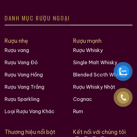
Macallan 18 Sherry
Macallan 18 Sherry
DANH MỤC RƯỢU NGOẠI
Oak 1997
Oak 1996
700ml / 43%
700ml / 43%
Rượu nhẹ
Rượu mạnh
0,0
0,0
(0 đánh giá)
(0 đánh giá)
28.680.000
₫
28.880.000
₫
Rượu vang
Rượu Whisky
Zalo
Hotline
Zalo
Hotline
Rượu Vang Đỏ
Single Malt Whisky
Rượu Vang Hồng
Blended Scoth Whisky
Giới Thiệu Một Số Mẫu Rượu Cognac
Rượu Vang Trắng
Rượu Whisky Nhật
Rượu Sparkling
Cognac
Loại Rượu Vang Khác
Rum
Thương hiệu nổi bật
Kết nối với chúng tôi