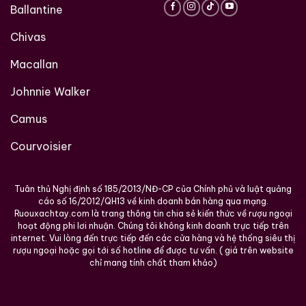
Ballantine
Chivas
Macallan
Cognac Roi des Rois
Très Grande Fine
Johnnie Walker
Roi Des Rois Cognac
Champagne
700ml / 40%
Monalisa
Camus
0,0
(0 đánh giá)
700ml / 40%
Courvoisier
18.860.000
₫
0,0
(0 đánh giá)
4.250.000
₫
Zalo
Hotline
Tuân thủ Nghị định số 185/2013/NĐ-CP của Chính phủ và luật quảng
Zalo
Hotline
cáo số 16/2012/QH13 về kinh doanh bán hàng qua mạng.
Ruouxachtay.com là trang thông tin chia sẻ kiến thức về rượu ngoại
hoạt động phi lơi nhuận. Chúng tôi không kinh doanh trực tiếp trên
Giới Thiệu Một Số Mẫu Rượu Brandy
internet. Vui lòng đến trực tiếp đến các cửa hàng và hệ thống siêu thị
rượu ngoại hoặc gọi tới số hotline để được tư vấn. ( giá trên website
chỉ mang tính chất tham khảo)