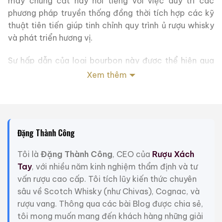
máy chưng cất này nổi tiếng với việc duy trì các
phương pháp truyền thống đồng thời tích hợp các kỹ
thuật tiên tiến giúp tinh chỉnh quy trình ủ rượu whisky
và phát triển hương vị.
Sự hấp dẫn của loại bourbon này được thể hiện qua
cách trình bày trong bình decanter được thiết kế
Xem thêm
riêng. Mỗi bình decanter không chỉ là một vật chứa
mà còn là một hiện vật sưu tầm, lưu giữ chất lượng
của loại bourbon bên trong. Hình ảnh chú chó
Springer Spaniel, một giống chó nổi tiếng với bản tính
Đặng Thành Công
cao quý và hiền lành, trên chai rượu làm nổi bật di sản
Mỹ của rượu bourbon và tăng thêm nét độc đáo cho
Tôi là
Đặng Thành Công
, CEO của
Rượu Xách
sức hấp dẫn của nhà sưu tập.
Tay
, với nhiều năm kinh nghiệm thẩm định và tư
vấn rượu cao cấp. Tôi tích lũy kiến thức chuyên
Vì loại bourbon này đến từ nhà đóng chai chính thức,
sâu về Scotch Whisky (như Chivas), Cognac, và
người tiêu dùng có thể yên tâm rằng nó duy trì các
rượu vang. Thông qua các bài Blog được chia sẻ,
tiêu chuẩn cao nhất do Jim Beam đặt ra. Điều này
tôi mong muốn mang đến khách hàng những giải
đảm bảo tính nhất quán và chất lượng, từ khâu lựa