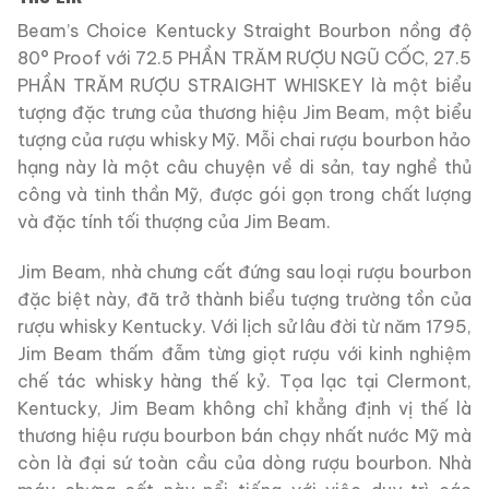
Beam’s Choice Kentucky Straight Bourbon nồng độ
80° Proof với 72.5 PHẦN TRĂM RƯỢU NGŨ CỐC, 27.5
PHẦN TRĂM RƯỢU STRAIGHT WHISKEY là một biểu
tượng đặc trưng của thương hiệu Jim Beam, một biểu
tượng của rượu whisky Mỹ. Mỗi chai rượu bourbon hảo
hạng này là một câu chuyện về di sản, tay nghề thủ
công và tinh thần Mỹ, được gói gọn trong chất lượng
và đặc tính tối thượng của Jim Beam.
Jim Beam, nhà chưng cất đứng sau loại rượu bourbon
đặc biệt này, đã trở thành biểu tượng trường tồn của
rượu whisky Kentucky. Với lịch sử lâu đời từ năm 1795,
Jim Beam thấm đẫm từng giọt rượu với kinh nghiệm
chế tác whisky hàng thế kỷ. Tọa lạc tại Clermont,
Kentucky, Jim Beam không chỉ khẳng định vị thế là
thương hiệu rượu bourbon bán chạy nhất nước Mỹ mà
còn là đại sứ toàn cầu của dòng rượu bourbon. Nhà