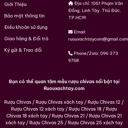
Địa chỉ: 1061 Phạm Văn
Giới Thiệu
Họa Hữu Nghị 2021
500ml / 40%
500ml / 53%
Đồng, Linh Tây, Thủ Đức,
Bảo mật thông tin
0,0
0,0
(0 đánh giá)
(0 đánh giá)
TP.HCM
3.450.000
₫
19.280.000
₫
Điều khoản sử dụng
Email:
Zalo
Hotline
Zalo
Hotline
Giao hàng & Đổi trả
ruouxachtaycom@gmail.com
Ký gửi & Trao đổi
Giới Thiệu Một Số Mẫu Rượu Whisky
Phone/Zalo:
096 373
9768
Bạn có thể quan tâm mẫu rượu chivas nổi bật tại
Ruouxachtay.com
Rượu Chivas
/
Rượu Chivas xách tay
/
Rượu Chivas 12
/
Rượu Chivas 12 xách tay
/
Rượu Chivas 18
/
Rượu
Chivas 18 xách tay
/
Rượu Chivas 21
/
Rượu Chivas 21
xách tay
/
Rượu Chivas 25
/
Rượu Chivas 25 xách tay