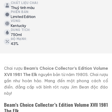
CHẤT LIỆU CHAI:
Thuỷ tinh màu
PHIÊN BẢN:
Limited Edition
VÙNG:
Kentucky
DUNG TÍCH:
750ml
ĐỘ MẠNH:
43%
Chai rượu
Beam’s Choice Collector’s Edition Volume
XVII 1981 The Elk
nguyên bản từ năm 1980S. Chai rượu
gần như hoàn hảo.
Mang đến một phong cách cổ
điển, đẳng cấp với bình rót rượu Jim Bean độc đáo
này!
Beam’s Choice Collector’s Edition Volume XVII 1981
The Elk