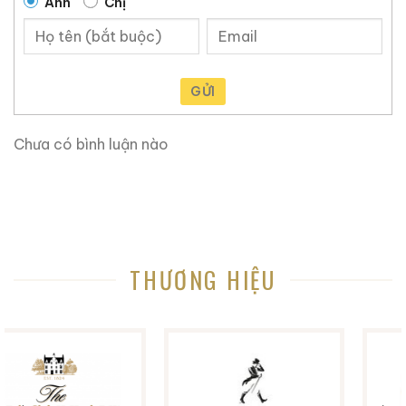
Anh
Chị
Brandy Changyu Gold
Roi Des Rois Cognac
Medal
Monalisa
700ml / 40%
700ml / 40%
0,0
(0 đánh giá)
0,0
(0 đánh giá)
GỬI
3.660.000
₫
4.250.000
₫
Zalo
Hotline
Zalo
Hotline
Chưa có bình luận nào
Tại sao tin tưởng
ruouxachtay.com
?
Ruouxachtay.com
là trang web nói về rượu ngoại:
rượu whisky, rượu brandy, rượu rum,… Cho dù bạn
muốn biết về nguồn gốc của một loại rượu whisky cụ
THƯƠNG HIỆU
thể, hoặc hương vị và lịch sử đi kèm với nó, trang web
này có thể giúp bạn biết từng chi tiết nhỏ.
Trang web này rất hữu ích khi bạn không biết nhiều về
rượu ngoại, tại đây chúng tôi chia sẽ kinh nghiệm và
những gì học hỏi được trong hơn 10 năm trong lĩnh vực