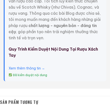
vấn rượu cao cấp. Tôi tích lũy kiến thức chuyên
sâu về Scotch Whisky (như Chivas), Cognac, và
rượu vang. Thông qua các bài Blog được chia sẻ,
tôi mong muốn mang đến khách hàng những giải
pháp rượu
chất lượng - nguyên bản - đáng tin
cậy
, góp phần tạo nên trải nghiệm thưởng thức
tinh tế và trọn vẹn.
Quy Trình Kiểm Duyệt Nội Dung Tại Rượu Xách
Tay
Xem thêm thông tin →
Rượu Thuốc Chí Bảo
Rượu Mao Đài Quý
Đã kiểm duyệt nội dung
Tam Dương
Châu Ngũ Sao – Cáp
Họa Hữu Nghị 2021
500ml / 40%
500ml / 53%
0,0
0,0
(0 đánh giá)
(0 đánh giá)
3.450.000
₫
19.280.000
₫
SẢN PHẨM TƯƠNG TỰ
Zalo
Hotline
Zalo
Hotline