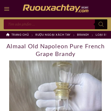
Skip
to
content
Tìm
kiếm
sản
phẩm
TRANG CHỦ
RƯỢU NGOẠI XÁCH TAY
BRANDY
LOẠI BRA
Almaal Old Napoleon Pure French
Grape Brandy