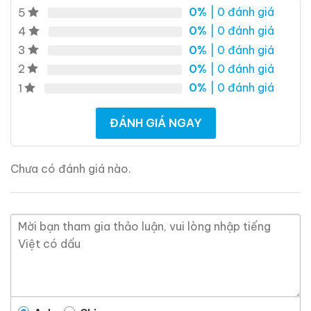
0,0
0,0
(0 đánh giá)
(0 đánh giá)
0%
| 0 đánh giá
5
28.680.000
₫
28.880.000
₫
0%
| 0 đánh giá
4
Zalo
Hotline
Zalo
Hotline
0%
| 0 đánh giá
3
0%
| 0 đánh giá
2
0%
| 0 đánh giá
Giới Thiệu Một Số Mẫu Rượu Brandy
1
ĐÁNH GIÁ NGAY
Chưa có đánh giá nào.