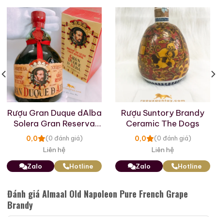
Giới Thiệu Một Số Mẫu Rượu Whisky
Rượu Gran Duque dAlba
Rượu Suntory Brandy
Solera Gran Reserva
Ceramic The Dogs
Brandy
0,0
0,0
(0 đánh giá)
(0 đánh giá)
Liên hệ
Liên hệ
Zalo
Hotline
Zalo
Hotline
Macallan 18 Sherry
Macallan 18 Sherry
Oak 1997
Oak 1996
Đánh giá Almaal Old Napoleon Pure French Grape
Brandy
700ml / 43%
700ml / 43%