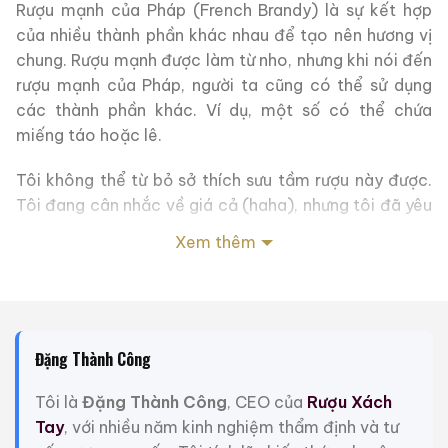
Rượu mạnh của Pháp (French Brandy) là sự kết hợp
của nhiều thành phần khác nhau để tạo nên hương vị
chung. Rượu mạnh được làm từ nho, nhưng khi nói đến
rượu mạnh của Pháp, người ta cũng có thể sử dụng
các thành phần khác. Ví dụ, một số có thể chứa
miếng táo hoặc lê.
Tôi không thể từ bỏ sở thích sưu tầm rượu này được.
Tôi đang cân nhắc về giá cả (haha), nhưng tôi đã yêu
thiết kế của chai Almaal Old Napoleon Pure French
Xem thêm
Grape Brandy ngay từ cái nhìn đầu tiên.
Gần đây công việc rất bận rộn và mệt mỏi, nhưng khi
nghỉ ngơi, việc ngắm nhìn bộ sưu tập rượu theo sở
thích của mình giúp tôi xoa dịu tâm hồn. Vì vậy tôi
Đặng Thành Công
không thể từ bỏ sở thích này.
Tôi là
Đặng Thành Công
, CEO của
Rượu Xách
Giới Thiệu Một Số Mẫu Rượu Trung Quốc
Tay
, với nhiều năm kinh nghiệm thẩm định và tư