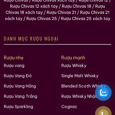
Rượu Chivas
/
Rượu Chivas xách tay
/
Rượu Chivas 12
/
Rượu Chivas 12 xách tay
/
Rượu Chivas 18
/
Rượu
Hàng Ngàn Khách Hàng Của ruouxachtay.com
Chivas 18 xách tay
/
Rượu Chivas 21
/
Rượu Chivas 21
xách tay
/
Rượu Chivas 25
/
Rượu Chivas 25 xách tay
DANH MỤC RƯỢU NGOẠI
Rượu nhẹ
Rượu mạnh
Rượu vang
Rượu Whisky
Rượu Vang Đỏ
Single Malt Whisky
Các loại rượu sưu tầm quý hiềm trên thế giới tại
Rượu Vang Hồng
Blended Scoth Whisky
Ruouxachtay.com
Rượu Vang Trắng
Rượu Whisky Nhật
Rượu Sparkling
Cognac