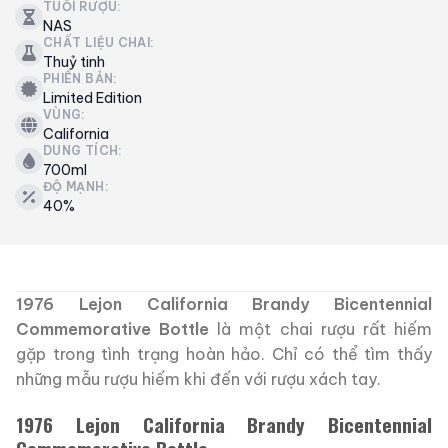
TUỔI RƯỢU:
NAS
CHẤT LIỆU CHAI:
Thuỷ tinh
PHIÊN BẢN:
Limited Edition
VÙNG:
California
DUNG TÍCH:
700ml
ĐỘ MẠNH:
40%
1976 Lejon California Brandy Bicentennial
Commemorative Bottle
là một chai rượu rất hiếm
gặp trong tình trạng hoàn hảo. Chỉ có thể tìm thấy
những mẫu rượu hiếm khi đến với rượu xách tay.
1976 Lejon California Brandy Bicentennial