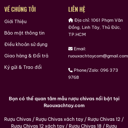
VỀ CHÚNG TÔI
LIÊN HỆ
Địa chỉ: 1061 Phạm Văn
Giới Thiệu
Macallan 18 Sherry
Macallan 18 Sherry
Đồng, Linh Tây, Thủ Đức,
Oak 1997
Oak 1996
Bảo mật thông tin
TP.HCM
700ml / 43%
700ml / 43%
Điều khoản sử dụng
0,0
0,0
(0 đánh giá)
(0 đánh giá)
Email:
28.680.000
₫
28.880.000
₫
Giao hàng & Đổi trả
ruouxachtaycom@gmail.com
Zalo
Hotline
Zalo
Hotline
Ký gửi & Trao đổi
Phone/Zalo:
096 373
9768
Giới Thiệu Một Số Mẫu Rượu Brandy
Bạn có thể quan tâm mẫu rượu chivas nổi bật tại
Ruouxachtay.com
Rượu Chivas
/
Rượu Chivas xách tay
/
Rượu Chivas 12
/
Rượu Chivas 12 xách tay
/
Rượu Chivas 18
/
Rượu