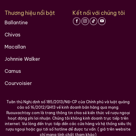
thể, hoặc hương vị và lịch sử đi kèm với nó, trang web
Thương hiệu nổi bật
Kết nối với chúng tôi
này có thể giúp bạn biết từng chi tiết nhỏ.
Ballantine
Trang web này rất hữu ích khi bạn không biết nhiều về
Chivas
rượu ngoại, tại đây chúng tôi chia sẽ kinh nghiệm và
những gì học hỏi được trong hơn 10 năm trong lĩnh vực
Macallan
này. Bạn sẽ tìm thấy lịch sử nguồn gốc các loại rượu
ngoại, những mẫu rượu quý hiếm, cách thưởng thức
Johnnie Walker
rượu, kinh nghiệm phân biệt rượu, cách chọn lưa được
Camus
cửa hàng rượu ngoại uy tín và còn nhiều điều thú vị
hơn nữa đang chờ bạn khám phá.
Courvoisier
Ruouxachtay.com rất vinh dự được đồng hành cùng
Tuân thủ Nghị định số 185/2013/NĐ-CP của Chính phủ và luật quảng
các bạn trên hành trình khám phá thế giới hương vị
cáo số 16/2012/QH13 về kinh doanh bán hàng qua mạng.
này!
Ruouxachtay.com là trang thông tin chia sẻ kiến thức về rượu ngoại
hoạt động phi lơi nhuận. Chúng tôi không kinh doanh trực tiếp trên
Ruouxachtay.com – Cham Vào Đam Mê
internet. Vui lòng đến trực tiếp đến các cửa hàng và hệ thống siêu thị
rượu ngoại hoặc gọi tới số hotline để được tư vấn. ( giá trên website
chỉ mang tính chất tham khảo)