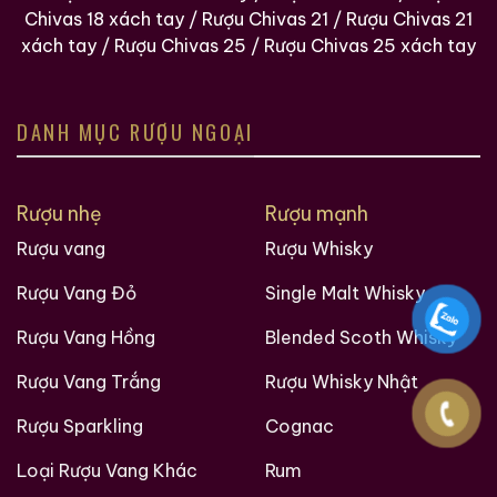
Chivas 18 xách tay
/
Rượu Chivas 21
/
Rượu Chivas 21
xách tay
/
Rượu Chivas 25
/
Rượu Chivas 25 xách tay
DANH MỤC RƯỢU NGOẠI
Brandy Changyu Gold
Roi Des Rois Cognac
Medal
Monalisa
Rượu nhẹ
Rượu mạnh
700ml / 40%
700ml / 40%
Rượu vang
Rượu Whisky
0,0
(0 đánh giá)
0,0
(0 đánh giá)
3.660.000
₫
Rượu Vang Đỏ
Single Malt Whisky
4.250.000
₫
Zalo
Hotline
Rượu Vang Hồng
Blended Scoth Whisky
Zalo
Hotline
Rượu Vang Trắng
Rượu Whisky Nhật
Tại sao tin tưởng
ruouxachtay.com
?
Rượu Sparkling
Cognac
Ruouxachtay.com
là trang web nói về rượu ngoại:
rượu whisky, rượu brandy, rượu rum,… Cho dù bạn
Loại Rượu Vang Khác
Rum
muốn biết về nguồn gốc của một loại rượu whisky cụ