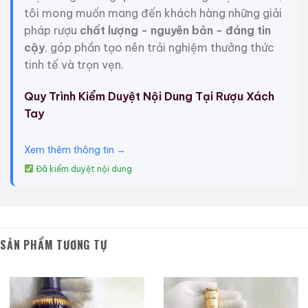
làm kỷ niệm 200 năm thành lập nước Mỹ của bạn.
tôi mong muốn mang đến khách hàng những giải
pháp rượu
chất lượng - nguyên bản - đáng tin
cậy
, góp phần tạo nên trải nghiệm thưởng thức
tinh tế và trọn vẹn.
Quy Trình Kiểm Duyệt Nội Dung Tại Rượu Xách
Tay
Xem thêm thông tin →
Đã kiểm duyệt nội dung
Liberty Bell (chuông Tự Do)
SẢN PHẨM TƯƠNG TỰ
Vậy làm thế nào mà Chuông Tự do bị nứt?
Mặc dù không biết Chuông Tự do bắt đầu nứt khi nào,