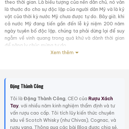
theo thời gian. Là biểu tượng của nền dân chủ, nó vẫn
là thước đo cho sự độc lập của người dân Mỹ và là kỷ
vật của thời kỳ nước Mỹ chưa được tự do. Bây giờ, khi
cả nước Mỹ đang tiến gần đến lễ kỷ niệm 200 năm
ngày tuyên bố độc lập, chúng ta phải dừng lại để suy
ngẫm về vinh quang trong quá khứ và dành thời gian
để nâng ly chúc mừng tự do.
Xem thêm
Các nhà sản xuất của Lejon Brandy cung cấp bản sao
thanh lịch này của Liberty Bell như một sự tôn vinh
cho hai trăm năm đầu tiên của đất nước chúng ta. Sự
chăm sóc đặc biệt đã được dành cho quá trình ủ rượu
Đặng Thành Công
mạnh California hảo hạng này để đảm bảo rằng
hương vị tuyệt hảo và tính cách thanh lịch phù hợp với
Tôi là
Đặng Thành Công
, CEO của
Rượu Xách
các tiêu chuẩn cao của quốc gia này.
Tay
, với nhiều năm kinh nghiệm thẩm định và tư
vấn rượu cao cấp. Tôi tích lũy kiến thức chuyên
Chúng tôi hy vọng bạn sẽ cùng chúng tôi nâng ly chúc
sâu về Scotch Whisky (như Chivas), Cognac, và
mừng nước Mỹ và để bình đựng rượu Liberty Bell này
rượu vang. Thông qua các bài Blog được chia sẻ,