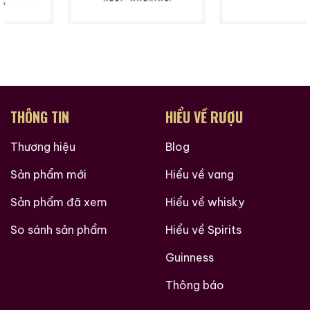
Rượu Thuốc Chí Bảo
Rượu Mao Đài Quý
Tam Dương
Châu Ngũ Sao – Cáp
Họa Hữu Nghị 2021
500ml / 40%
500ml / 53%
0,0
0,0
(0 đánh giá)
(0 đánh giá)
3.450.000
₫
19.280.000
₫
Zalo
Hotline
Zalo
Hotline
THÔNG TIN
HIỂU VỀ RƯỢU
Giới Thiệu Một Số Mẫu Rượu Whisky
Thương hiệu
Blog
Sản phẩm mới
Hiểu về vang
Sản phẩm đã xem
Hiểu về whisky
So sánh sản phẩm
Hiểu về Spirits
Guinness
Thông báo