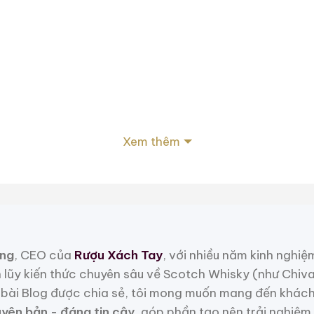
 Cru Classé
Xem thêm
’Agriculture
ng
ng
, CEO của
Rượu Xách Tay
, với nhiều năm kinh nghiệ
o: chai sưu tầm
h lũy kiến thức chuyên sâu về Scotch Whisky (như Chiv
bài Blog được chia sẻ, tôi mong muốn mang đến khách
uyên bản - đáng tin cậy
, góp phần tạo nên trải nghiệm