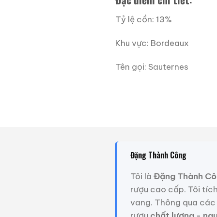
Tỷ lệ cồn: 13%
Khu vực: Bordeaux
Tên gọi: Sauternes
Phân loại: Premier Grand
Chủ sở hữu: Ministère de l
Năm sản xuất: 1974
Đặng Thành Công
Loai rượu: rượu tráng miệ
Tôi là
Đặng Thành Cô
Cửa sổ uống rượu đỉnh ca
rượu cao cấp. Tôi tíc
vang. Thông qua các 
Nhiệt độ phục vụ: 6°
rượu
chất lượng - ng