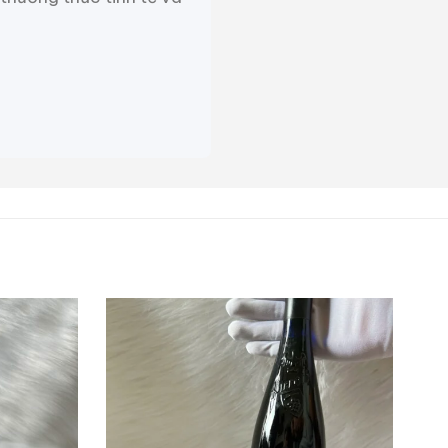
nes lịch sử năm 1855.
steur sau khi ông qua đời,
 thành lập một trường dạy
, La Tour Blanche cũng đã