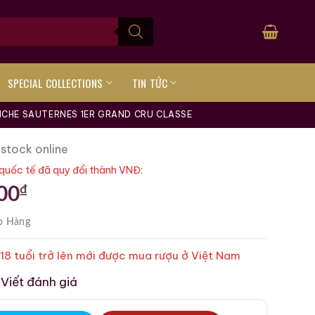
SPECIAL COLLECTIONS
TIN TỨC
NCHE SAUTERNES 1ER GRAND CRU CLASSE
 stock online
quốc tế đã quy đổi thành VNĐ:
₫
00
o Hàng
 18 tuổi trở lên mới được mua rượu ở Việt Nam
Viết đánh giá