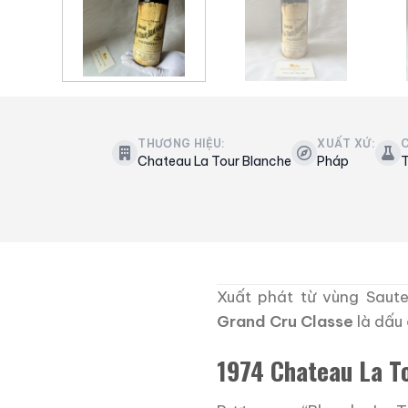
THƯƠNG HIỆU:
XUẤT XỨ:
C
Chateau La Tour Blanche
Pháp
T
Xuất phát từ vùng Saut
Grand Cru Classe
là dấu
1974 Chateau La T