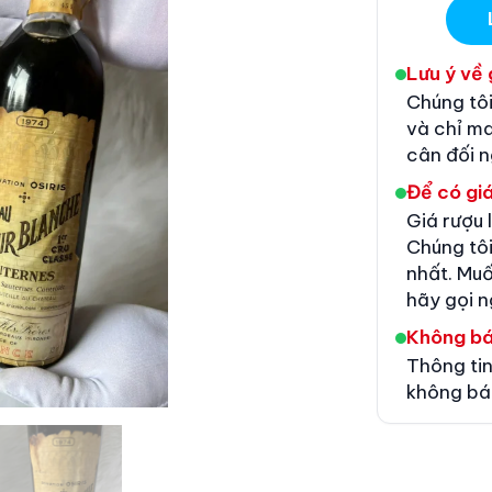
Lưu ý về 
Chúng tôi
và chỉ m
cân đối 
Để có giá
Giá rượu 
Chúng tôi
nhất. Muố
hãy gọi n
Không b
Thông tin
không bá