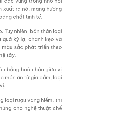
ại các vùng trồng nho nổi
n xuất ra nó, mang hương
oáng chất tinh tế.
. Tuy nhiên, bản thân loại
 quả kỳ lạ, chanh kẹo và
, màu sắc phát triển theo
hệ tây.
cân bằng hoàn hảo giữa vị
c món ăn từ gia cầm, loại
vị.
 loại rượu vang hiếm, thì
chứng cho nghệ thuật chế