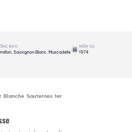
ỐNG NHO:
NIÊN VỤ:
millon, Sauvignon Blanc, Muscadelle
1974
r Blanche Sauternes 1er
sse