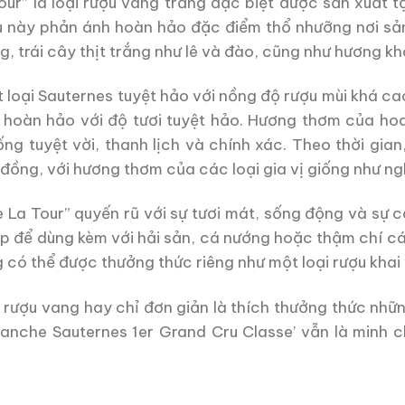
ur” là loại rượu vang trắng đặc biệt được sản xuất t
u này phản ánh hoàn hảo đặc điểm thổ nhưỡng nơi sả
g, trái cây thịt trắng như lê và đào, cũng như hương kh
 loại Sauternes tuyệt hảo với nồng độ rượu mùi khá cao
hoàn hảo với độ tươi tuyệt hảo. Hương thơm của hoa
ng tuyệt vời, thanh lịch và chính xác. Theo thời gian
đồng, với hương thơm của các loại gia vị giống như ng
e La Tour” quyến rũ với sự tươi mát, sống động và sự 
p để dùng kèm với hải sản, cá nướng hoặc thậm chí cá
có thể được thưởng thức riêng như một loại rượu khai 
 rượu vang hay chỉ đơn giản là thích thưởng thức những
lanche Sauternes 1er Grand Cru Classe’ vẫn là minh 