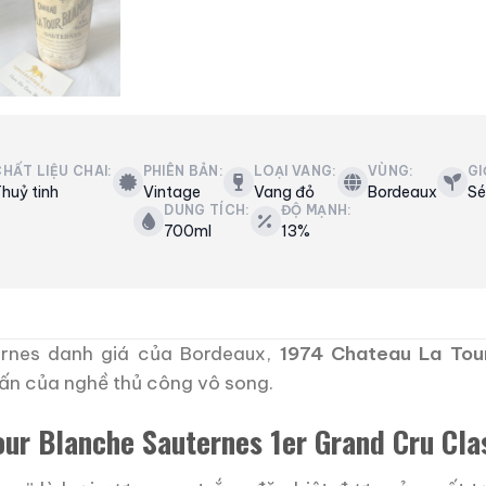
HẤT LIỆU CHAI:
PHIÊN BẢN:
LOẠI VANG:
VÙNG:
GI
huỷ tinh
Vintage
Vang đỏ
Bordeaux
Sé
DUNG TÍCH:
ĐỘ MẠNH:
700ml
13%
ernes danh giá của Bordeaux,
1974 Chateau La Tou
 ấn của nghề thủ công vô song.
our Blanche Sauternes 1er Grand Cru Cla