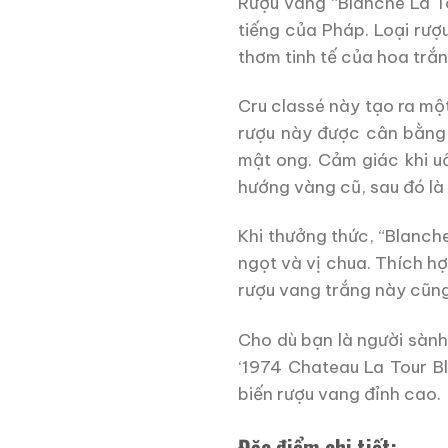
Rượu vang “Blanche La To
tiếng của Pháp.
Loại rượ
thơm tinh tế của hoa trắn
Cru classé này tạo ra một
rượu này được cân bằng 
mật ong. Cảm giác khi uố
hướng vàng cũ, sau đó là 
Khi thưởng thức, “Blanch
ngọt và vị chua.
Thích hợ
rượu vang trắng này cũng 
Cho dù bạn là người sành
‘1974 Chateau La Tour B
biến rượu vang đỉnh cao.
Đặc điểm chi tiết: