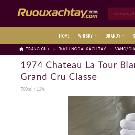
Skip
Tìm
to
kiếm
sản
content
phẩm
HOME
WHISKY
BRANDY
TRANG CHỦ
RƯỢU NGOẠI XÁCH TAY
VANG/CH
1974 Chateau La Tour Bla
Grand Cru Classe
700ml / 13%