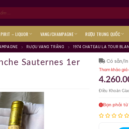
SPIRIT – LIQUOR
VANG/CHAMPAGNE
RƯỢU TRUNG QUỐC
AMPAGNE
RƯỢU VANG TRẮNG
1974 CHATEAU LA TOUR BLA
Có sẵn/In
nche Sauternes 1er
Tham khảo giá 
4.260.0
Điều Khoản
Gia
Bạn phải từ