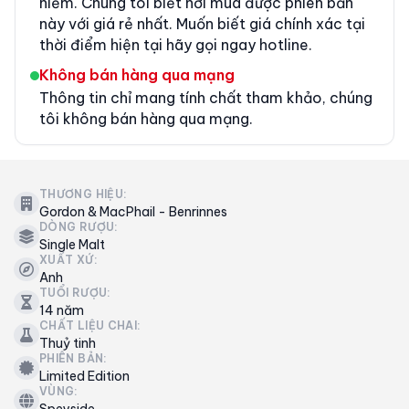
hiếm. Chúng tôi biết nơi mua được phiên bản
này với giá rẻ nhất. Muốn biết giá chính xác tại
thời điểm hiện tại hãy gọi ngay hotline.
Không bán hàng qua mạng
Thông tin chỉ mang tính chất tham khảo, chúng
tôi không bán hàng qua mạng.
THƯƠNG HIỆU:
Gordon & MacPhail - Benrinnes
DÒNG RƯỢU:
Single Malt
XUẤT XỨ:
Anh
TUỔI RƯỢU:
14 năm
CHẤT LIỆU CHAI:
Thuỷ tinh
PHIÊN BẢN:
Limited Edition
VÙNG: