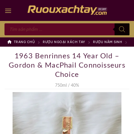
Skip
to
content
Tìm
kiếm
sản
phẩm
TRANG CHỦ
RƯỢU NGOẠI XÁCH TAY
RƯỢU NĂM SINH
1
1963 Benrinnes 14 Year Old –
Gordon & MacPhail Connoisseurs
Choice
750ml / 40%