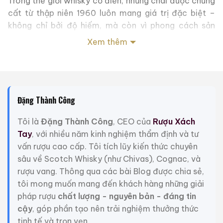
Trong thế giới whisky cổ điển, những chai được chưng
cất từ thập niên 1960 luôn mang giá trị đặc biệt –
không chỉ bởi độ hiếm, mà còn vì phong cách sản
xuất đã thay đổi sâu sắc theo thời gian.
1963
Xem thêm
Benrinnes 14 Year Old – Gordon & MacPhail
Connoisseurs Choice
là một đại diện tiêu biểu cho
giai đoạn vàng son ấy: một single malt Speyside
được chưng cất năm 1963, trưởng thành 14 năm và
Đặng Thành Công
đóng chai bởi Gordon & MacPhail trong dòng
Connoisseurs Choice huyền thoại.
Tôi là
Đặng Thành Công
, CEO của
Rượu Xách
Tay
, với nhiều năm kinh nghiệm thẩm định và tư
Đây không đơn thuần là một chai whisky 14 năm tuổi.
vấn rượu cao cấp. Tôi tích lũy kiến thức chuyên
Đây là một lát cắt của lịch sử ngành whisky Scotland
sâu về Scotch Whisky (như Chivas), Cognac, và
– nơi kỹ thuật chưng cất, nguyên liệu và phong cách
rượu vang. Thông qua các bài Blog được chia sẻ,
thùng ủ mang đậm dấu ấn truyền thống trước thời kỳ
tôi mong muốn mang đến khách hàng những giải
công nghiệp hóa hiện đại.
pháp rượu
chất lượng - nguyên bản - đáng tin
Gordon & MacPhail – Di sản đóng chai độc lập từ
cậy
, góp phần tạo nên trải nghiệm thưởng thức
năm 1895
tinh tế và trọn vẹn.