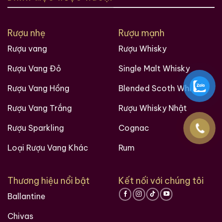
Không quá ngọt
Ghi chú nếm thử chi tiết
Rượu nhẹ
Rượu mạnh
Rượu vang
Rượu Whisky
Vì là whisky cổ điển, cấu trúc hương vị của 1963
Benrinnes 14 Year Old thể hiện rõ dấu ấn thời đại.
Rượu Vang Đỏ
Single Malt Whisky
Màu sắc
Rượu Vang Hồng
Blended Scoth Whisky
Vàng hổ phách đậm ánh đồng – tự nhiên từ quá trình
Rượu Vang Trắng
Rượu Whisky Nhật
trưởng thành trong thùng gỗ sồi.
Rượu Sparkling
Cognac
Hương thơm (Nose)
Loại Rượu Vang Khác
Rum
Hương mở đầu phong phú và sâu lắng: mận khô, vỏ
cam kẹo, mật ong sẫm màu. Sau đó là lớp hương sô-
cô-la đen, gỗ tuyết tùng và chút thuốc lá nhẹ.
Thương hiệu nổi bật
Kết nối với chúng tôi
Ballantine
Xuất hiện thêm:
Chivas