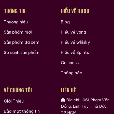
Vùng: Speyside, Scotland
THÔNG TIN
HIỂU VỀ RƯỢU
Nhà máy chưng cất: Benrinnes
Nhà đóng chai: Gordon & MacPhail
Thương hiệu
Blog
Dòng: Connoisseurs Choice
Sản phẩm mới
Hiểu về vang
Năm chưng cất: 1963
Sản phẩm đã xem
Hiểu về whisky
Tuổi rượu: 14 năm
So sánh sản phẩm
Hiểu về Spirits
Thời điểm đóng chai: Khoảng cuối thập niên 1970
Guinness
Dung tích: Thường 75cl (theo chuẩn cũ)
Thông báo
Nồng độ cồn: Khoảng 40 ABV
Do được đóng chai theo tiêu chuẩn thời kỳ đó, nhãn
VỀ CHÚNG TÔI
LIÊN HỆ
chai mang phong cách cổ điển với phông chữ đơn
giản và bố cục thanh lịch.
Địa chỉ: 1061 Phạm Văn
Giới Thiệu
Đồng, Linh Tây, Thủ Đức,
Thùng ủ và phong cách trưởng thành
Bảo mật thông tin
TP.HCM