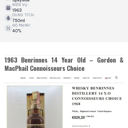
Speyside
NIÊN VỤ:
1963
DUNG TÍCH:
750ml
ĐỘ MẠNH:
40%
1963 Benrinnes 14 Year Old – Gordon &
MacPhail Connoisseurs Choice