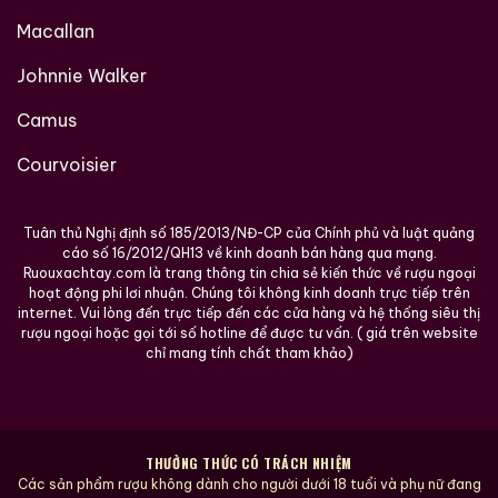
Hạnh nhân rang
Macallan
Gia vị quế
Johnnie Walker
Da thuộc tinh tế
Trái cây sấy cổ điển
Camus
Courvoisier
Đây là kiểu hương “old-school sherry Speyside” –
giàu chiều sâu nhưng thanh lịch.
Tuân thủ Nghị định số 185/2013/NĐ-CP của Chính phủ và luật quảng
Vị rượu (Palate)
cáo số 16/2012/QH13 về kinh doanh bán hàng qua mạng.
Ruouxachtay.com là trang thông tin chia sẻ kiến thức về rượu ngoại
Thân rượu vừa phải nhưng đậm vị. Vị đầu là trái cây
hoạt động phi lơi nhuận. Chúng tôi không kinh doanh trực tiếp trên
khô và caramel nhẹ. Ở tầng giữa, cấu trúc phát triển
internet. Vui lòng đến trực tiếp đến các cửa hàng và hệ thống siêu thị
rượu ngoại hoặc gọi tới số hotline để được tư vấn. ( giá trên website
với:
chỉ mang tính chất tham khảo)
Mạch nha nướng
Gia vị gỗ
THƯỞNG THỨC CÓ TRÁCH NHIỆM
Cam khô
Các sản phẩm rượu không dành cho người dưới 18 tuổi và phụ nữ đang