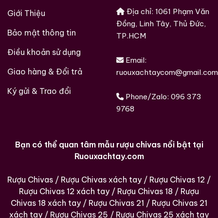
Địa chỉ: 1061 Phạm Văn
Giới Thiệu
Đồng, Linh Tây, Thủ Đức,
Bảo mật thông tin
TP.HCM
Điều khoản sử dụng
Email:
Giao hàng & Đổi trả
ruouxachtaycom@gmail.com
Ký gửi & Trao đổi
Phone/Zalo:
096 373
9768
Bạn có thể quan tâm mẫu rượu chivas nổi bật tại
Ruouxachtay.com
Rượu Chivas
/
Rượu Chivas xách tay
/
Rượu Chivas 12
/
Rượu Chivas 12 xách tay
/
Rượu Chivas 18
/
Rượu
Chivas 18 xách tay
/
Rượu Chivas 21
/
Rượu Chivas 21
xách tay
/
Rượu Chivas 25
/
Rượu Chivas 25 xách tay