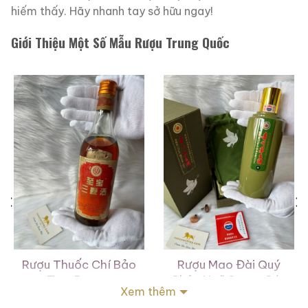
hiếm thấy. Hãy nhanh tay sở hữu ngay!
Giới Thiệu Một Số Mẫu Rượu Trung Quốc
Rượu Thuốc Chí Bảo
Rượu Mao Đài Quý
Tam Dương
Châu Ngũ Sao – Cáp
Xem thêm
Họa Hữu Nghị 2021
500ml / 40%
500ml / 53%