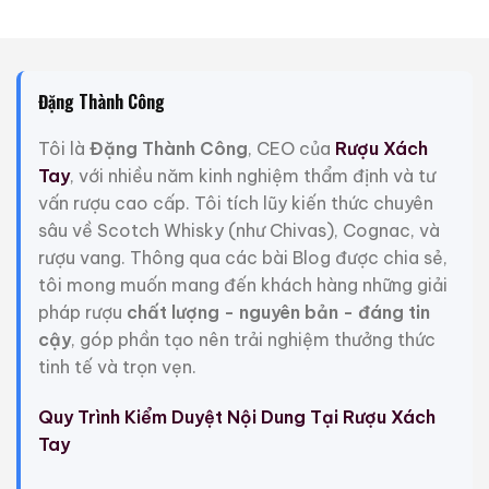
0,0
0,0
(0 đánh giá)
(0 đánh giá)
3.450.000
₫
19.280.000
₫
Zalo
Hotline
Zalo
Hotline
Đặng Thành Công
Giới Thiệu Một Số Mẫu Rượu Whisky
Tôi là
Đặng Thành Công
, CEO của
Rượu Xách
Tay
, với nhiều năm kinh nghiệm thẩm định và tư
vấn rượu cao cấp. Tôi tích lũy kiến thức chuyên
sâu về Scotch Whisky (như Chivas), Cognac, và
rượu vang. Thông qua các bài Blog được chia sẻ,
tôi mong muốn mang đến khách hàng những giải
pháp rượu
chất lượng - nguyên bản - đáng tin
cậy
, góp phần tạo nên trải nghiệm thưởng thức
tinh tế và trọn vẹn.
Quy Trình Kiểm Duyệt Nội Dung Tại Rượu Xách
Tay