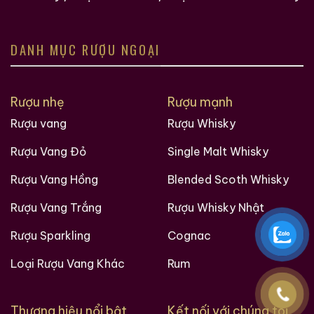
DANH MỤC RƯỢU NGOẠI
Hàng Ngàn Khách Hàng Của ruouxachtay.com
Rượu nhẹ
Rượu mạnh
Rượu vang
Rượu Whisky
Rượu Vang Đỏ
Single Malt Whisky
Rượu Vang Hồng
Blended Scoth Whisky
Rượu Vang Trắng
Rượu Whisky Nhật
Rượu Sparkling
Cognac
Loại Rượu Vang Khác
Rum
Các loại rượu sưu tầm quý hiềm trên thế giới tại
Ruouxachtay.com
Thương hiệu nổi bật
Kết nối với chúng tôi